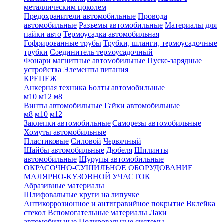
металлическим цоколем
Предохранители автомобильные
Провода
автомобильные
Разъемы автомобильные
Материалы для
пайки авто
Термоусадка автомобильная
Гофрированные трубы
Трубки, шланги, термоусадочные
трубки
Соединитель термоусадочный
Фонари магнитные автомобильные
Пуско-зарядные
устройства
Элементы питания
КРЕПЕЖ
Анкерная техника
Болты автомобильные
м10
м12
м8
Винты автомобильные
Гайки автомобильные
м8
м10
м12
Заклепки автомобильные
Саморезы автомобильные
Хомуты автомобильные
Пластиковые
Силовой
Червячный
Шайбы автомобильные
Дюбеля
Шплинты
автомобильные
Шурупы автомобильные
ОКРАСОЧНО-СУШИЛЬНОЕ ОБОРУДОВАНИЕ
МАЛЯРНО-КУЗОВНОЙ УЧАСТОК
Абразивные материалы
Шлифовальные круги на липучке
Антикоррозионное и антигравийное покрытие
Вклейка
стекол
Вспомогательные материалы
Лаки
автомобильные
Полировальные системы