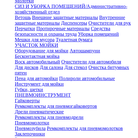
Молотки
СИЗ И УБОРКА ПОМЕЩЕНИЙ/Административно-
хозяйственный отдел
Ветошь
Внешние защитные материалы
Внутренние
защитные материалы
Диспенсеры
Очистители для рук
Перчатки
Протирочные материалы
Средства
безопасности и охраны труда
Уборка помещений
Мешки для мусора
Туалетная бумага
УЧАСТОК МОЙКИ
Оборудование для мойки
Автошампуни
Бесконтактная мойка
Воск автомобильный
Очистители для автомобиля
Для дисков
Для салона
Для стекол
Очистка битумных
пятен
Пена для автомойки
Полироли автомобильные
Инструмент для мойки
Губки, щетки
ПНЕВМОИНСТРУМЕНТ
Гайковерты
Ремкомплекты для пневмогайковертов
Дрели пневматические
Ремкомплекты для пневмодрели
Пневмомолотки
Пневмозубила
Ремкомплекты для пневмомолотков
Заклепочники