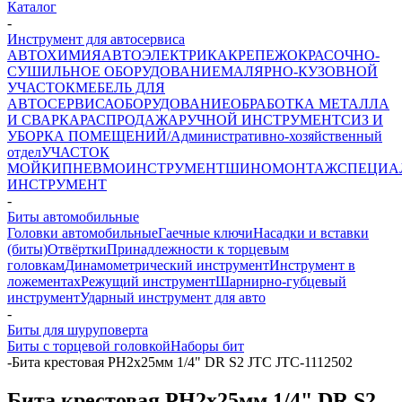
Каталог
-
Инструмент для автосервиса
АВТОХИМИЯ
АВТОЭЛЕКТРИКА
КРЕПЕЖ
ОКРАСОЧНО-
СУШИЛЬНОЕ ОБОРУДОВАНИЕ
МАЛЯРНО-КУЗОВНОЙ
УЧАСТОК
МЕБЕЛЬ ДЛЯ
АВТОСЕРВИСА
ОБОРУДОВАНИЕ
ОБРАБОТКА МЕТАЛЛА
И СВАРКА
РАСПРОДАЖА
РУЧНОЙ ИНСТРУМЕНТ
СИЗ И
УБОРКА ПОМЕЩЕНИЙ/Административно-хозяйственный
отдел
УЧАСТОК
МОЙКИ
ПНЕВМОИНСТРУМЕНТ
ШИНОМОНТАЖ
СПЕЦИА
ИНСТРУМЕНТ
-
Биты автомобильные
Головки автомобильные
Гаечные ключи
Насадки и вставки
(биты)
Отвёртки
Принадлежности к торцевым
головкам
Динамометрический инструмент
Инструмент в
ложементах
Режущий инструмент
Шарнирно-губцевый
инструмент
Ударный инструмент для авто
-
Биты для шуруповерта
Биты с торцевой головкой
Наборы бит
-
Бита крестовая PH2х25мм 1/4" DR S2 JTC JTC-1112502
Бита крестовая PH2х25мм 1/4" DR S2