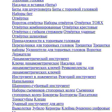
Торцевые головки
Насадки и вставки (биты)
Биты для шуруповерта
Биты с торцевой головкой
Наборы бит
Отвёртки
Вороток-отвёртка
Наборы отвёрток
Отвёртки TORX
Отвёртки комбинированные
Отвёртки крестовые
Отвёртки с гибким стержнем
Отвёртки ударные
Отвёртки шлицевые
Принадлежности к торцевым головкам
Переходники для торцевых головок
Трещотки
Трещотки
наборы
Удлинители для торцевых головок
Воротки
Держатели
Динамометрический инструмент
Ключи динамометрические
Насадки для
динамометрических ключей
Ремкомплекты для
динамометрических ключей
Инструмент в ложементах
Режущий инструмент
Напильники
Шарнирно-губцевый инструмент
Наборы съемников стопорных колец
Съемники
стопорных колец
Бокорезы
Болторезы
Пассатижи
Тонкогубцы
Клещи
Ударный инструмент для авто
Выколотки
Зубило
Кернеры
Клейма буквенно цифровые