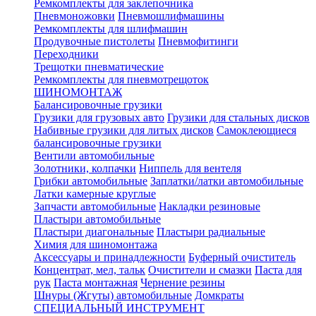
Ремкомплекты для заклепочника
Пневмоножовки
Пневмошлифмашины
Ремкомплекты для шлифмашин
Продувочные пистолеты
Пневмофитинги
Переходники
Трещотки пневматические
Ремкомплекты для пневмотрещоток
ШИНОМОНТАЖ
Балансировочные грузики
Грузики для грузовых авто
Грузики для стальных дисков
Набивные грузики для литых дисков
Самоклеющиеся
балансировочные грузики
Вентили автомобильные
Золотники, колпачки
Ниппель для вентеля
Грибки автомобильные
Заплатки/латки автомобильные
Латки камерные круглые
Запчасти автомобильные
Накладки резиновые
Пластыри автомобильные
Пластыри диагональные
Пластыри радиальные
Химия для шиномонтажа
Аксессуары и принадлежности
Буферный очиститель
Концентрат, мел, тальк
Очистители и смазки
Паста для
рук
Паста монтажная
Чернение резины
Шнуры (Жгуты) автомобильные
Домкраты
СПЕЦИАЛЬНЫЙ ИНСТРУМЕНТ