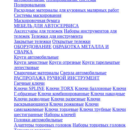
Полировальник
Расходные материалы для кузовных малярных работ
Системы маскирования
Маскировочная бумага
МЕБЕЛЬ ДЛЯ АВТОСЕРВИСА
Аксессуары для тележек
Наборы инструментов для
тележек
Тележки для инструмента
Закрытые тележки
Открытые тележки
ОБОРУДОВАНИЕ
ОБРАБОТКА МЕТАЛЛА И
СВАРКА
Круги автомобильные
Круги зачистные
Круги отрезные
Круги тарельчатые
лепестковые
Сварочные материалы
Сверла автомобильные
РАСПРОДАЖА
РУЧНОЙ ИНСТРУМЕНТ
Гаечные ключи
Ключи SPLINE
Ключи TORX
Ключи баллонные
Ключи
Г-образные
Ключи комбинированные
Ключи накидные
Ключи разводные
Ключи разрезные
Ключи
раскрывающиеся
Ключи рожковые
Ключи
самозажимные
Ключи торцевые
Ключи трубные
Ключи
шестигранные
Наборы ключей
Головки автомобильные
Адаптеры торцевых головок
Наборы торцевых головок