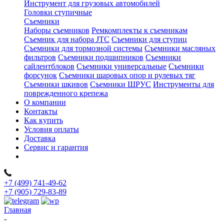
Инструмент для грузовых автомобилей
Головки ступичные
Съемники
Наборы съемников
Ремкомплекты к съемникам
Съемник для набора JTC
Съемники для ступиц
Съемники для тормозной системы
Съемники масляных
фильтров
Съемники подшипников
Съемники
сайлентблоков
Съемники универсальные
Съемники
форсунок
Съемники шаровых опор и рулевых тяг
Съемники шкивов
Съемники ШРУС
Инструменты для
поврежденного крепежа
О компании
Контакты
Как купить
Условия оплаты
Доставка
Сервис и гарантия
+7 (499) 741-49-62
+7 (905) 729-83-89
Главная
-