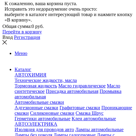
К сожалению, ваша корзина пуста.
Исправить это недоразумение очень просто:
выберите в каталоге интересующий товар и нажмите кнопку
«В корзину».
Общая сумма:
0 руб.
Перейти в корзину
Вход
Регистрация
Меню
Каталог
АВТОХИМИЯ
Технические жидкости, масла
Тормозная жидкость
Масло гидравлическое
Масло
синтетическое
Присадка автомобильная
Промывка
автомобильная
Автомобильные смазки
Адгезионные смазки
Графитовые смазки
Проникающие
смазки
Силиконовые смазки
Смазка Шрус
Герметики автомобильные
Клеи автомобильные
АВТОЭЛЕКТРИКА
Изоляция для проводов авто
Лампы автомобильные
Лампы без цоколя
Лампы галогеновые
Лампы с