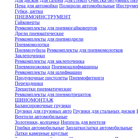
Для дисков
Для салона
Для стекол
Очистка битумных пят
Пена для автомойки
Полироли автомобильные
Инструме
Губки, щетки
ПНЕВМОИНСТРУМЕНТ
Гайковерты
Ремкомплекты для пневмогайковертов
Дрели пневматические
Ремкомплекты для пневмодрели
Пневмомолотки
Пневмозубила
Ремкомплекты для пневмомолотков
Заклепочники
Ремкомплекты для заклепочника
Пневмоножовки
Пневмошлифмашины
Ремкомплекты для шлифмашин
Продувочные пистолеты
Пневмофитинги
Переходники
Трещотки пневматические
Ремкомплекты для пневмотрещоток
ШИНОМОНТАЖ
Балансировочные грузики
Грузики для грузовых авто
Грузики для стальных дисков
Вентили автомобильные
Золотники, колпачки
Ниппель для вентеля
Грибки автомобильные
Заплатки/латки автомобильные
Латки камерные круглые