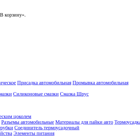
В корзину».
ическое
Присадка автомобильная
Промывка автомобильная
мазки
Силиконовые смазки
Смазка Шрус
еским цоколем
Разъемы автомобильные
Материалы для пайки авто
Термоусадк
трубки
Соединитель термоусадочный
ойства
Элементы питания