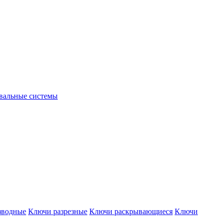
вальные системы
зводные
Ключи разрезные
Ключи раскрывающиеся
Ключи