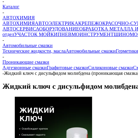
-
Каталог
-
АВТОХИМИЯ
АВТОХИМИЯ
АВТОЭЛЕКТРИКА
КРЕПЕЖ
ОКРАСОЧНО-СУ
АВТОСЕРВИСА
ОБОРУДОВАНИЕ
ОБРАБОТКА МЕТАЛЛА 
отдел
УЧАСТОК МОЙКИ
ПНЕВМОИНСТРУМЕНТ
ШИНОМО
-
Автомобильные смазки
Технические жидкости, масла
Автомобильные смазки
Герметики
-
Проникающие смазки
Адгезионные смазки
Графитовые смазки
Силиконовые смазки
С
-
Жидкий ключ с дисульфидом молибдена (проникающая смазка)
Жидкий ключ с дисульфидом молибдена