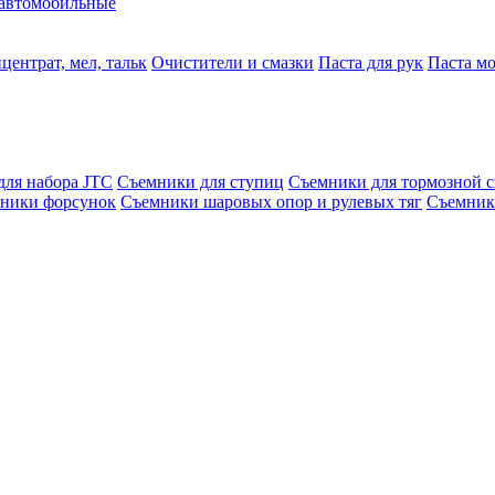
автомобильные
центрат, мел, тальк
Очистители и смазки
Паста для рук
Паста м
для набора JTC
Съемники для ступиц
Съемники для тормозной 
ники форсунок
Съемники шаровых опор и рулевых тяг
Съемник