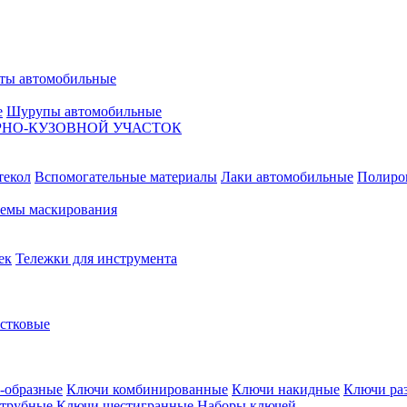
ты автомобильные
е
Шурупы автомобильные
НО-КУЗОВНОЙ УЧАСТОК
текол
Вспомогательные материалы
Лаки автомобильные
Полиро
емы маскирования
ек
Тележки для инструмента
естковые
-образные
Ключи комбинированные
Ключи накидные
Ключи ра
трубные
Ключи шестигранные
Наборы ключей