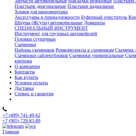
Запчасти автомобильные
Накладки резиновые
Пластыри 
Пластыри диагональные
Пластыри радиальные
Химия для шиномонтажа
Аксессуары и принадлежности
Буферный очиститель
Кон
Шнуры (Жгуты) автомобильные
Домкраты
СПЕЦИАЛЬНЫЙ ИНСТРУМЕНТ
Инструмент для грузовых автомобилей
Головки ступичные
Съемники
Наборы съемников
Ремкомплекты к съемникам
Съемник 
Съемники сайлентблоков
Съемники универсальные
Съем
крепежа
О компании
Контакты
Как купить
Условия оплаты
Доставка
Сервис и гарантия
+7 (499) 741-49-62
+7 (905) 729-83-89
Главная