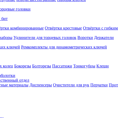
орцевые головки
 бит
ёртки комбинированные
Отвёртки крестовые
Отвёртки с гибким
наборы
Удлинители для торцевых головок
Воротки
Держатели
ких ключей
Ремкомплекты для динамометрических ключей
х колец
Бокорезы
Болторезы
Пассатижи
Тонкогубцы
Клещи
Молотки
твенный отдел
тные материалы
Диспенсеры
Очистители для рук
Перчатки
Прот