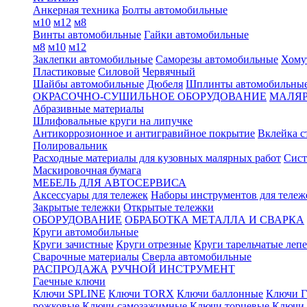
Анкерная техника
Болты автомобильные
м10
м12
м8
Винты автомобильные
Гайки автомобильные
м8
м10
м12
Заклепки автомобильные
Саморезы автомобильные
Хому
Пластиковые
Силовой
Червячный
Шайбы автомобильные
Дюбеля
Шплинты автомобильны
ОКРАСОЧНО-СУШИЛЬНОЕ ОБОРУДОВАНИЕ
МАЛЯР
Абразивные материалы
Шлифовальные круги на липучке
Антикоррозионное и антигравийное покрытие
Вклейка с
Полировальник
Расходные материалы для кузовных малярных работ
Сист
Маскировочная бумага
МЕБЕЛЬ ДЛЯ АВТОСЕРВИСА
Аксессуары для тележек
Наборы инструментов для тележ
Закрытые тележки
Открытые тележки
ОБОРУДОВАНИЕ
ОБРАБОТКА МЕТАЛЛА И СВАРКА
Круги автомобильные
Круги зачистные
Круги отрезные
Круги тарельчатые леп
Сварочные материалы
Сверла автомобильные
РАСПРОДАЖА
РУЧНОЙ ИНСТРУМЕНТ
Гаечные ключи
Ключи SPLINE
Ключи TORX
Ключи баллонные
Ключи Г
рожковые
Ключи самозажимные
Ключи торцевые
Ключи 