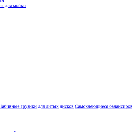
ен
нт для мойки
Набивные грузики для литых дисков
Самоклеющиеся балансиров