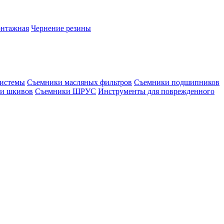
онтажная
Чернение резины
системы
Съемники масляных фильтров
Съемники подшипников
и шкивов
Съемники ШРУС
Инструменты для поврежденного