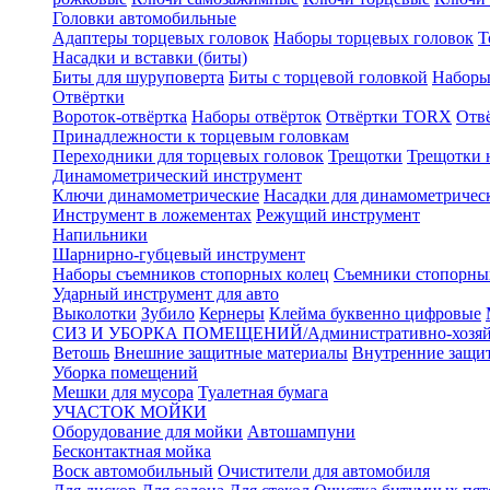
Головки автомобильные
Адаптеры торцевых головок
Наборы торцевых головок
Т
Насадки и вставки (биты)
Биты для шуруповерта
Биты с торцевой головкой
Наборы
Отвёртки
Вороток-отвёртка
Наборы отвёрток
Отвёртки TORX
Отв
Принадлежности к торцевым головкам
Переходники для торцевых головок
Трещотки
Трещотки 
Динамометрический инструмент
Ключи динамометрические
Насадки для динамометричес
Инструмент в ложементах
Режущий инструмент
Напильники
Шарнирно-губцевый инструмент
Наборы съемников стопорных колец
Съемники стопорны
Ударный инструмент для авто
Выколотки
Зубило
Кернеры
Клейма буквенно цифровые
СИЗ И УБОРКА ПОМЕЩЕНИЙ/Административно-хозяйс
Ветошь
Внешние защитные материалы
Внутренние защи
Уборка помещений
Мешки для мусора
Туалетная бумага
УЧАСТОК МОЙКИ
Оборудование для мойки
Автошампуни
Бесконтактная мойка
Воск автомобильный
Очистители для автомобиля