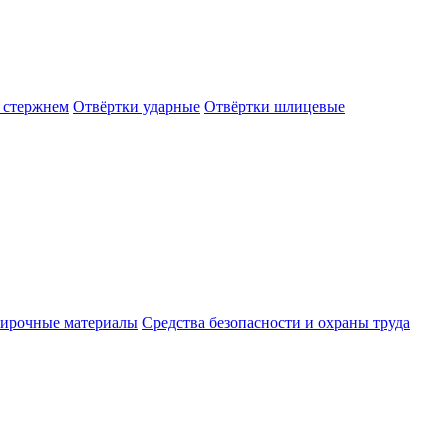
 стержнем
Отвёртки ударные
Отвёртки шлицевые
ирочные материалы
Средства безопасности и охраны труда