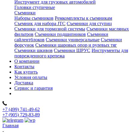
Инструмент для грузовых автомобилей
Головки ступичные
Съемники
Наборы съемников
Ремкомплекты к съемникам
Съемник для набора JTC
Съемники для ступиц
Съемники для тормозной системы
Съемники масляных
фильтров
Съемники подшипников
Съемники
сайлентблоков
Съемники универсальные
Съемники
форсунок
Съемники шаровых опор и рулевых тяг
Съемники шкивов
Съемники ШРУС
Инструменты для
поврежденного крепежа
О компании
Контакты
Как купить
Условия оплаты
Доставка
Сервис и гарантия
+7 (499) 741-49-62
+7 (905) 729-83-89
Главная
-