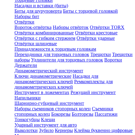
Торцевые головки
Насадки и вставки (биты)
Биты для шуруповерта
Биты с торцевой головкой
Наборы бит
Отвёртки
Вороток-отвёртка
Наборы отвёрток
Отвёртки TORX
Отвёртки комбинированные
Отвёртки крестовые
Отвёртки с гибким стержнем
Отвёртки ударные
Отвёртки шлицевые
Принадлежности к торцевым головкам
Переходники для торцевых головок
Трещотки
Трещотки
наборы
Удлинители для торцевых головок
Воротки
Держатели
Динамометрический инструмент
Ключи динамометрические
Насадки для
динамометрических ключей
Ремкомплекты для
динамометрических ключей
Инструмент в ложементах
Режущий инструмент
Напильники
Шарнирно-губцевый инструмент
Наборы съемников стопорных колец
Съемники
стопорных колец
Бокорезы
Болторезы
Пассатижи
Тонкогубцы
Клещи
Ударный инструмент для авто
Выколотки
Зубило
Кернеры
Клейма буквенно цифровые