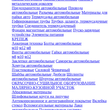
металлическим цоколем
Предохранители автомобильные
Провода
автомобильные
Разъемы автомобильные
Материалы для
пайки авто
Термоусадка автомобильная
Гофрированные трубы
Трубки, шланги, термоусадочные
трубки
Соединитель термоусадочный
Фонари магнитные автомобильные
Пуско-зарядные
устройства
Элементы питания
КРЕПЕЖ
Анкерная техника
Болты автомобильные
м10
м12
м8
Винты автомобильные
Гайки автомобильные
м8
м10
м12
Заклепки автомобильные
Саморезы автомобильные
Хомуты автомобильные
Пластиковые
Силовой
Червячный
Шайбы автомобильные
Дюбеля
Шплинты
автомобильные
Шурупы автомобильные
ОКРАСОЧНО-СУШИЛЬНОЕ ОБОРУДОВАНИЕ
МАЛЯРНО-КУЗОВНОЙ УЧАСТОК
Абразивные материалы
Шлифовальные круги на липучке
Антикоррозионное и антигравийное покрытие
Вклейка
стекол
Вспомогательные материалы
Лаки
автомобильные
Полировальные системы