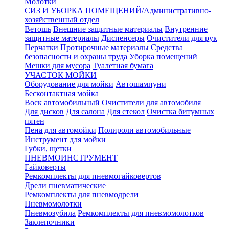
Молотки
СИЗ И УБОРКА ПОМЕЩЕНИЙ/Административно-
хозяйственный отдел
Ветошь
Внешние защитные материалы
Внутренние
защитные материалы
Диспенсеры
Очистители для рук
Перчатки
Протирочные материалы
Средства
безопасности и охраны труда
Уборка помещений
Мешки для мусора
Туалетная бумага
УЧАСТОК МОЙКИ
Оборудование для мойки
Автошампуни
Бесконтактная мойка
Воск автомобильный
Очистители для автомобиля
Для дисков
Для салона
Для стекол
Очистка битумных
пятен
Пена для автомойки
Полироли автомобильные
Инструмент для мойки
Губки, щетки
ПНЕВМОИНСТРУМЕНТ
Гайковерты
Ремкомплекты для пневмогайковертов
Дрели пневматические
Ремкомплекты для пневмодрели
Пневмомолотки
Пневмозубила
Ремкомплекты для пневмомолотков
Заклепочники