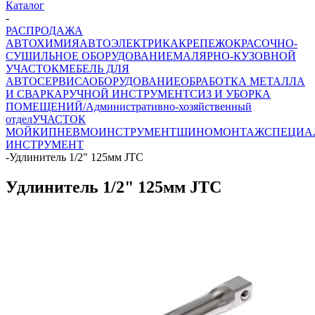
Каталог
-
РАСПРОДАЖА
АВТОХИМИЯ
АВТОЭЛЕКТРИКА
КРЕПЕЖ
ОКРАСОЧНО-
СУШИЛЬНОЕ ОБОРУДОВАНИЕ
МАЛЯРНО-КУЗОВНОЙ
УЧАСТОК
МЕБЕЛЬ ДЛЯ
АВТОСЕРВИСА
ОБОРУДОВАНИЕ
ОБРАБОТКА МЕТАЛЛА
И СВАРКА
РУЧНОЙ ИНСТРУМЕНТ
СИЗ И УБОРКА
ПОМЕЩЕНИЙ/Административно-хозяйственный
отдел
УЧАСТОК
МОЙКИ
ПНЕВМОИНСТРУМЕНТ
ШИНОМОНТАЖ
СПЕЦИА
ИНСТРУМЕНТ
-
Удлинитель 1/2" 125мм JTC
Удлинитель 1/2" 125мм JTC