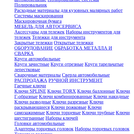
Полировальник
Расходные материалы для кузовных малярных работ
Системы маскирования
Маскировочная бумага
МЕБЕЛЬ ДЛЯ АВТОСЕРВИСА
Аксессуары для тележек
Наборы инструментов для
тележек
Тележки для инструмента
Закрытые тележки
Открытые тележки
ОБОРУДОВАНИЕ
ОБРАБОТКА МЕТАЛЛА И
СВАРКА
Круги автомобильные
Круги зачистные
Круги отрезные
Круги тарельчатые
лепестковые
Сварочные материалы
Сверла автомобильные
РАСПРОДАЖА
РУЧНОЙ ИНСТРУМЕНТ
Гаечные ключи
Ключи SPLINE
Ключи TORX
Ключи баллонные
Ключи
Г-образные
Ключи комбинированные
Ключи накидные
Ключи разводные
Ключи разрезные
Ключи
раскрывающиеся
Ключи рожковые
Ключи
самозажимные
Ключи торцевые
Ключи трубные
Ключи
шестигранные
Наборы ключей
Головки автомобильные
Адаптеры торцевых головок
Наборы торцевых головок