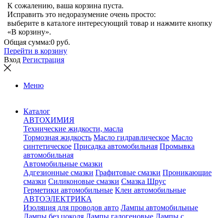
К сожалению, ваша корзина пуста.
Исправить это недоразумение очень просто:
выберите в каталоге интересующий товар и нажмите кнопку
«В корзину».
Общая сумма:
0 руб.
Перейти в корзину
Вход
Регистрация
Меню
Каталог
АВТОХИМИЯ
Технические жидкости, масла
Тормозная жидкость
Масло гидравлическое
Масло
синтетическое
Присадка автомобильная
Промывка
автомобильная
Автомобильные смазки
Адгезионные смазки
Графитовые смазки
Проникающие
смазки
Силиконовые смазки
Смазка Шрус
Герметики автомобильные
Клеи автомобильные
АВТОЭЛЕКТРИКА
Изоляция для проводов авто
Лампы автомобильные
Лампы без цоколя
Лампы галогеновые
Лампы с