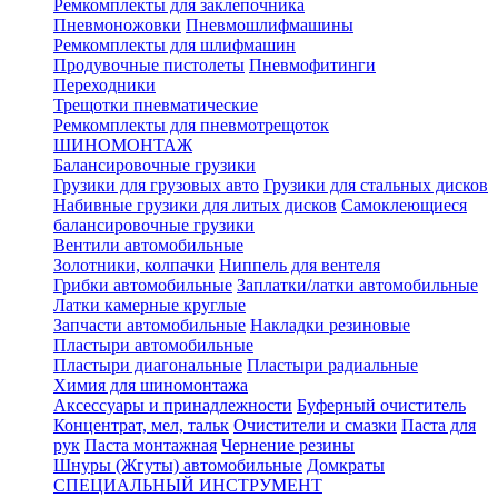
Ремкомплекты для заклепочника
Пневмоножовки
Пневмошлифмашины
Ремкомплекты для шлифмашин
Продувочные пистолеты
Пневмофитинги
Переходники
Трещотки пневматические
Ремкомплекты для пневмотрещоток
ШИНОМОНТАЖ
Балансировочные грузики
Грузики для грузовых авто
Грузики для стальных дисков
Набивные грузики для литых дисков
Самоклеющиеся
балансировочные грузики
Вентили автомобильные
Золотники, колпачки
Ниппель для вентеля
Грибки автомобильные
Заплатки/латки автомобильные
Латки камерные круглые
Запчасти автомобильные
Накладки резиновые
Пластыри автомобильные
Пластыри диагональные
Пластыри радиальные
Химия для шиномонтажа
Аксессуары и принадлежности
Буферный очиститель
Концентрат, мел, тальк
Очистители и смазки
Паста для
рук
Паста монтажная
Чернение резины
Шнуры (Жгуты) автомобильные
Домкраты
СПЕЦИАЛЬНЫЙ ИНСТРУМЕНТ