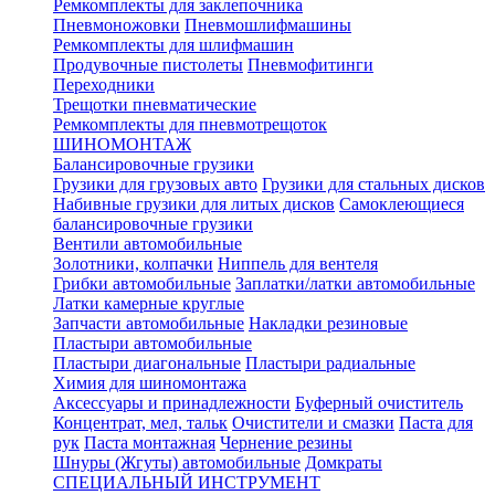
Ремкомплекты для заклепочника
Пневмоножовки
Пневмошлифмашины
Ремкомплекты для шлифмашин
Продувочные пистолеты
Пневмофитинги
Переходники
Трещотки пневматические
Ремкомплекты для пневмотрещоток
ШИНОМОНТАЖ
Балансировочные грузики
Грузики для грузовых авто
Грузики для стальных дисков
Набивные грузики для литых дисков
Самоклеющиеся
балансировочные грузики
Вентили автомобильные
Золотники, колпачки
Ниппель для вентеля
Грибки автомобильные
Заплатки/латки автомобильные
Латки камерные круглые
Запчасти автомобильные
Накладки резиновые
Пластыри автомобильные
Пластыри диагональные
Пластыри радиальные
Химия для шиномонтажа
Аксессуары и принадлежности
Буферный очиститель
Концентрат, мел, тальк
Очистители и смазки
Паста для
рук
Паста монтажная
Чернение резины
Шнуры (Жгуты) автомобильные
Домкраты
СПЕЦИАЛЬНЫЙ ИНСТРУМЕНТ