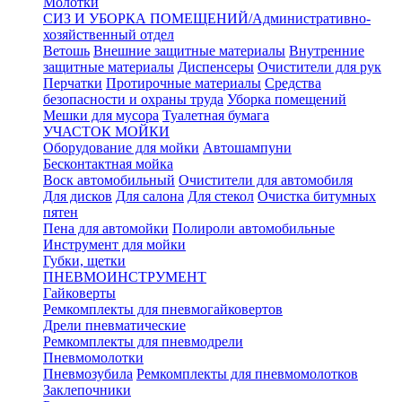
Молотки
СИЗ И УБОРКА ПОМЕЩЕНИЙ/Административно-
хозяйственный отдел
Ветошь
Внешние защитные материалы
Внутренние
защитные материалы
Диспенсеры
Очистители для рук
Перчатки
Протирочные материалы
Средства
безопасности и охраны труда
Уборка помещений
Мешки для мусора
Туалетная бумага
УЧАСТОК МОЙКИ
Оборудование для мойки
Автошампуни
Бесконтактная мойка
Воск автомобильный
Очистители для автомобиля
Для дисков
Для салона
Для стекол
Очистка битумных
пятен
Пена для автомойки
Полироли автомобильные
Инструмент для мойки
Губки, щетки
ПНЕВМОИНСТРУМЕНТ
Гайковерты
Ремкомплекты для пневмогайковертов
Дрели пневматические
Ремкомплекты для пневмодрели
Пневмомолотки
Пневмозубила
Ремкомплекты для пневмомолотков
Заклепочники