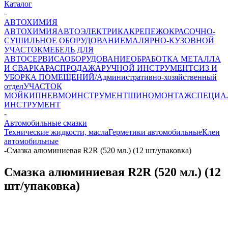
Каталог
-
АВТОХИМИЯ
АВТОХИМИЯ
АВТОЭЛЕКТРИКА
КРЕПЕЖ
ОКРАСОЧНО-
СУШИЛЬНОЕ ОБОРУДОВАНИЕ
МАЛЯРНО-КУЗОВНОЙ
УЧАСТОК
МЕБЕЛЬ ДЛЯ
АВТОСЕРВИСА
ОБОРУДОВАНИЕ
ОБРАБОТКА МЕТАЛЛА
И СВАРКА
РАСПРОДАЖА
РУЧНОЙ ИНСТРУМЕНТ
СИЗ И
УБОРКА ПОМЕЩЕНИЙ/Административно-хозяйственный
отдел
УЧАСТОК
МОЙКИ
ПНЕВМОИНСТРУМЕНТ
ШИНОМОНТАЖ
СПЕЦИА
ИНСТРУМЕНТ
-
Автомобильные смазки
Технические жидкости, масла
Герметики автомобильные
Клеи
автомобильные
-
Смазка алюминиевая R2R (520 мл.) (12 шт/упаковка)
Смазка алюминиевая R2R (520 мл.) (12
шт/упаковка)