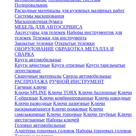
Полировальник
Расходные материалы для кузовных малярных работ
Системы маскирования
Маскировочная бумага
МЕБЕЛЬ ДЛЯ АВТОСЕРВИСА
Аксессуары для тележек
Наборы инструментов для
тележек
Тележки для инструмента
Закрытые тележки
Открытые тележки
ОБОРУДОВАНИЕ
ОБРАБОТКА МЕТАЛЛА И
СВАРКА
Круги автомобильные
Круги зачистные
Круги отрезные
Круги тарельчатые
лепестковые
Сварочные материалы
Сверла автомобильные
РАСПРОДАЖА
РУЧНОЙ ИНСТРУМЕНТ
Гаечные ключи
Ключи SPLINE
Ключи TORX
Ключи баллонные
Ключи
Г-образные
Ключи комбинированные
Ключи накидные
Ключи разводные
Ключи разрезные
Ключи
раскрывающиеся
Ключи рожковые
Ключи
самозажимные
Ключи торцевые
Ключи трубные
Ключи
шестигранные
Наборы ключей
Головки автомобильные
Адаптеры торцевых головок
Наборы торцевых головок