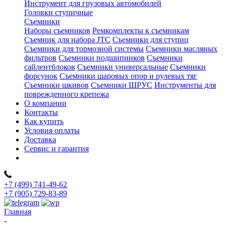
Инструмент для грузовых автомобилей
Головки ступичные
Съемники
Наборы съемников
Ремкомплекты к съемникам
Съемник для набора JTC
Съемники для ступиц
Съемники для тормозной системы
Съемники масляных
фильтров
Съемники подшипников
Съемники
сайлентблоков
Съемники универсальные
Съемники
форсунок
Съемники шаровых опор и рулевых тяг
Съемники шкивов
Съемники ШРУС
Инструменты для
поврежденного крепежа
О компании
Контакты
Как купить
Условия оплаты
Доставка
Сервис и гарантия
+7 (499) 741-49-62
+7 (905) 729-83-89
Главная
-