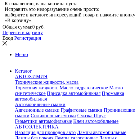
К сожалению, ваша корзина пуста.
Исправить это недоразумение очень просто:
выберите в каталоге интересующий товар и нажмите кнопку
«В корзину».
Общая сумма:
0 руб.
Перейти в корзину
Вход
Регистрация
Меню
Каталог
АВТОХИМИЯ
Технические жидкости, масла
Тормозная жидкость
Масло гидравлическое
Масло
синтетическое
Присадка автомобильная
Промывка
автомобильная
Автомобильные смазки
Адгезионные смазки
Графитовые смазки
Проникающие
смазки
Силиконовые смазки
Смазка Шрус
Герметики автомобильные
Клеи автомобильные
АВТОЭЛЕКТРИКА
Изоляция для проводов авто
Лампы автомобильные
Лампы без цоколя
Лампы галогеновые
Лампы с