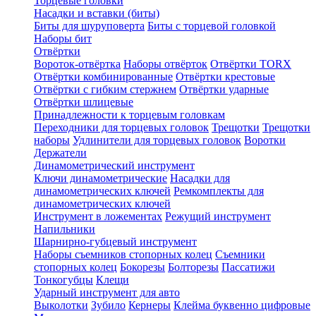
Торцевые головки
Насадки и вставки (биты)
Биты для шуруповерта
Биты с торцевой головкой
Наборы бит
Отвёртки
Вороток-отвёртка
Наборы отвёрток
Отвёртки TORX
Отвёртки комбинированные
Отвёртки крестовые
Отвёртки с гибким стержнем
Отвёртки ударные
Отвёртки шлицевые
Принадлежности к торцевым головкам
Переходники для торцевых головок
Трещотки
Трещотки
наборы
Удлинители для торцевых головок
Воротки
Держатели
Динамометрический инструмент
Ключи динамометрические
Насадки для
динамометрических ключей
Ремкомплекты для
динамометрических ключей
Инструмент в ложементах
Режущий инструмент
Напильники
Шарнирно-губцевый инструмент
Наборы съемников стопорных колец
Съемники
стопорных колец
Бокорезы
Болторезы
Пассатижи
Тонкогубцы
Клещи
Ударный инструмент для авто
Выколотки
Зубило
Кернеры
Клейма буквенно цифровые