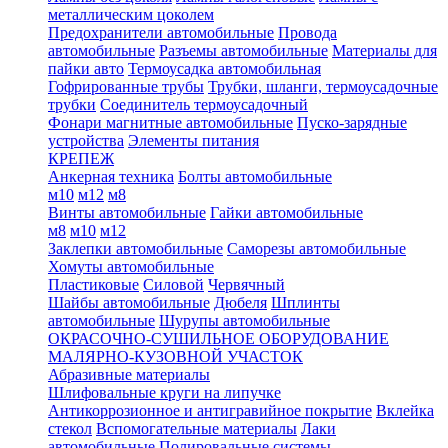
металлическим цоколем
Предохранители автомобильные
Провода
автомобильные
Разъемы автомобильные
Материалы для
пайки авто
Термоусадка автомобильная
Гофрированные трубы
Трубки, шланги, термоусадочные
трубки
Соединитель термоусадочный
Фонари магнитные автомобильные
Пуско-зарядные
устройства
Элементы питания
КРЕПЕЖ
Анкерная техника
Болты автомобильные
м10
м12
м8
Винты автомобильные
Гайки автомобильные
м8
м10
м12
Заклепки автомобильные
Саморезы автомобильные
Хомуты автомобильные
Пластиковые
Силовой
Червячный
Шайбы автомобильные
Дюбеля
Шплинты
автомобильные
Шурупы автомобильные
ОКРАСОЧНО-СУШИЛЬНОЕ ОБОРУДОВАНИЕ
МАЛЯРНО-КУЗОВНОЙ УЧАСТОК
Абразивные материалы
Шлифовальные круги на липучке
Антикоррозионное и антигравийное покрытие
Вклейка
стекол
Вспомогательные материалы
Лаки
автомобильные
Полировальные системы