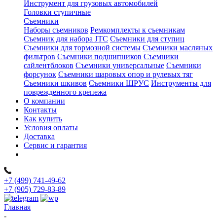
Инструмент для грузовых автомобилей
Головки ступичные
Съемники
Наборы съемников
Ремкомплекты к съемникам
Съемник для набора JTC
Съемники для ступиц
Съемники для тормозной системы
Съемники масляных
фильтров
Съемники подшипников
Съемники
сайлентблоков
Съемники универсальные
Съемники
форсунок
Съемники шаровых опор и рулевых тяг
Съемники шкивов
Съемники ШРУС
Инструменты для
поврежденного крепежа
О компании
Контакты
Как купить
Условия оплаты
Доставка
Сервис и гарантия
+7 (499) 741-49-62
+7 (905) 729-83-89
Главная
-