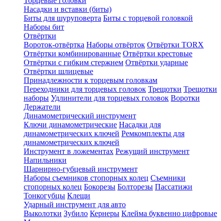
Торцевые головки
Насадки и вставки (биты)
Биты для шуруповерта
Биты с торцевой головкой
Наборы бит
Отвёртки
Вороток-отвёртка
Наборы отвёрток
Отвёртки TORX
Отвёртки комбинированные
Отвёртки крестовые
Отвёртки с гибким стержнем
Отвёртки ударные
Отвёртки шлицевые
Принадлежности к торцевым головкам
Переходники для торцевых головок
Трещотки
Трещотки
наборы
Удлинители для торцевых головок
Воротки
Держатели
Динамометрический инструмент
Ключи динамометрические
Насадки для
динамометрических ключей
Ремкомплекты для
динамометрических ключей
Инструмент в ложементах
Режущий инструмент
Напильники
Шарнирно-губцевый инструмент
Наборы съемников стопорных колец
Съемники
стопорных колец
Бокорезы
Болторезы
Пассатижи
Тонкогубцы
Клещи
Ударный инструмент для авто
Выколотки
Зубило
Кернеры
Клейма буквенно цифровые