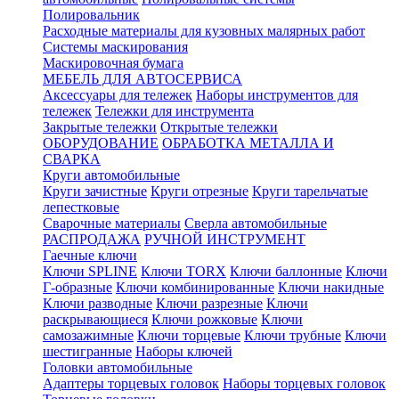
Полировальник
Расходные материалы для кузовных малярных работ
Системы маскирования
Маскировочная бумага
МЕБЕЛЬ ДЛЯ АВТОСЕРВИСА
Аксессуары для тележек
Наборы инструментов для
тележек
Тележки для инструмента
Закрытые тележки
Открытые тележки
ОБОРУДОВАНИЕ
ОБРАБОТКА МЕТАЛЛА И
СВАРКА
Круги автомобильные
Круги зачистные
Круги отрезные
Круги тарельчатые
лепестковые
Сварочные материалы
Сверла автомобильные
РАСПРОДАЖА
РУЧНОЙ ИНСТРУМЕНТ
Гаечные ключи
Ключи SPLINE
Ключи TORX
Ключи баллонные
Ключи
Г-образные
Ключи комбинированные
Ключи накидные
Ключи разводные
Ключи разрезные
Ключи
раскрывающиеся
Ключи рожковые
Ключи
самозажимные
Ключи торцевые
Ключи трубные
Ключи
шестигранные
Наборы ключей
Головки автомобильные
Адаптеры торцевых головок
Наборы торцевых головок