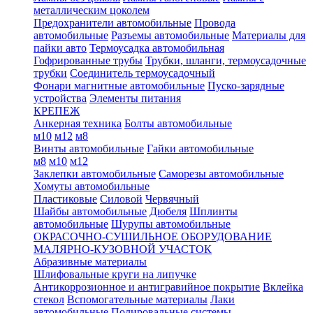
металлическим цоколем
Предохранители автомобильные
Провода
автомобильные
Разъемы автомобильные
Материалы для
пайки авто
Термоусадка автомобильная
Гофрированные трубы
Трубки, шланги, термоусадочные
трубки
Соединитель термоусадочный
Фонари магнитные автомобильные
Пуско-зарядные
устройства
Элементы питания
КРЕПЕЖ
Анкерная техника
Болты автомобильные
м10
м12
м8
Винты автомобильные
Гайки автомобильные
м8
м10
м12
Заклепки автомобильные
Саморезы автомобильные
Хомуты автомобильные
Пластиковые
Силовой
Червячный
Шайбы автомобильные
Дюбеля
Шплинты
автомобильные
Шурупы автомобильные
ОКРАСОЧНО-СУШИЛЬНОЕ ОБОРУДОВАНИЕ
МАЛЯРНО-КУЗОВНОЙ УЧАСТОК
Абразивные материалы
Шлифовальные круги на липучке
Антикоррозионное и антигравийное покрытие
Вклейка
стекол
Вспомогательные материалы
Лаки
автомобильные
Полировальные системы