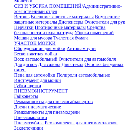
Молотки
СИЗ И УБОРКА ПОМЕЩЕНИЙ/Административно-
хозяйственный отдел
Ветошь
Внешние защитные материалы
Внутренние
защитные материалы
Диспенсеры
Очистители для рук
Перчатки
Протирочные материалы
Средства
безопасности и охраны труда
Уборка помещений
Мешки для мусора
Туалетная бумага
УЧАСТОК МОЙКИ
Оборудование для мойки
Автошампуни
Бесконтактная мойка
Воск автомобильный
Очистители для автомобиля
Для дисков
Для салона
Для стекол
Очистка битумных
пятен
Пена для автомойки
Полироли автомобильные
Инструмент для мойки
Губки, щетки
ПНЕВМОИНСТРУМЕНТ
Гайковерты
Ремкомплекты для пневмогайковертов
Дрели пневматические
Ремкомплекты для пневмодрели
Пневмомолотки
Пневмозубила
Ремкомплекты для пневмомолотков
Заклепочники