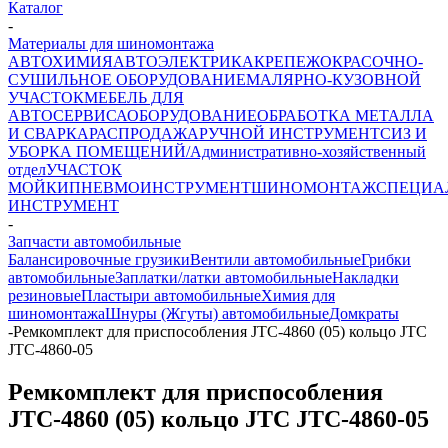
Каталог
-
Материалы для шиномонтажа
АВТОХИМИЯ
АВТОЭЛЕКТРИКА
КРЕПЕЖ
ОКРАСОЧНО-
СУШИЛЬНОЕ ОБОРУДОВАНИЕ
МАЛЯРНО-КУЗОВНОЙ
УЧАСТОК
МЕБЕЛЬ ДЛЯ
АВТОСЕРВИСА
ОБОРУДОВАНИЕ
ОБРАБОТКА МЕТАЛЛА
И СВАРКА
РАСПРОДАЖА
РУЧНОЙ ИНСТРУМЕНТ
СИЗ И
УБОРКА ПОМЕЩЕНИЙ/Административно-хозяйственный
отдел
УЧАСТОК
МОЙКИ
ПНЕВМОИНСТРУМЕНТ
ШИНОМОНТАЖ
СПЕЦИА
ИНСТРУМЕНТ
-
Запчасти автомобильные
Балансировочные грузики
Вентили автомобильные
Грибки
автомобильные
Заплатки/латки автомобильные
Накладки
резиновые
Пластыри автомобильные
Химия для
шиномонтажа
Шнуры (Жгуты) автомобильные
Домкраты
-
Ремкомплект для приспособления JTC-4860 (05) кольцо JTC
JTC-4860-05
Ремкомплект для приспособления
JTC-4860 (05) кольцо JTC JTC-4860-05