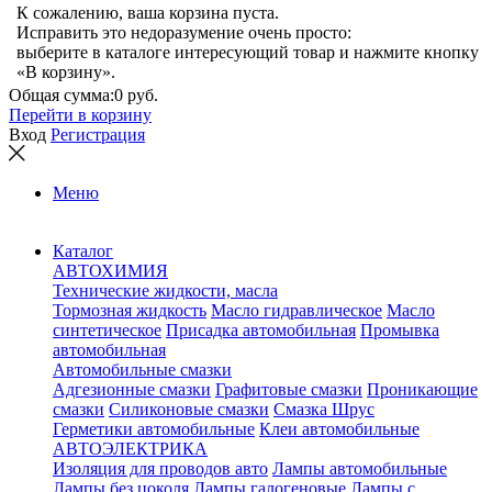
К сожалению, ваша корзина пуста.
Исправить это недоразумение очень просто:
выберите в каталоге интересующий товар и нажмите кнопку
«В корзину».
Общая сумма:
0 руб.
Перейти в корзину
Вход
Регистрация
Меню
Каталог
АВТОХИМИЯ
Технические жидкости, масла
Тормозная жидкость
Масло гидравлическое
Масло
синтетическое
Присадка автомобильная
Промывка
автомобильная
Автомобильные смазки
Адгезионные смазки
Графитовые смазки
Проникающие
смазки
Силиконовые смазки
Смазка Шрус
Герметики автомобильные
Клеи автомобильные
АВТОЭЛЕКТРИКА
Изоляция для проводов авто
Лампы автомобильные
Лампы без цоколя
Лампы галогеновые
Лампы с