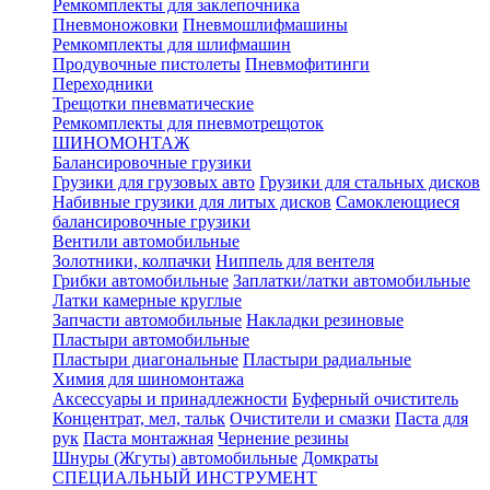
Ремкомплекты для заклепочника
Пневмоножовки
Пневмошлифмашины
Ремкомплекты для шлифмашин
Продувочные пистолеты
Пневмофитинги
Переходники
Трещотки пневматические
Ремкомплекты для пневмотрещоток
ШИНОМОНТАЖ
Балансировочные грузики
Грузики для грузовых авто
Грузики для стальных дисков
Набивные грузики для литых дисков
Самоклеющиеся
балансировочные грузики
Вентили автомобильные
Золотники, колпачки
Ниппель для вентеля
Грибки автомобильные
Заплатки/латки автомобильные
Латки камерные круглые
Запчасти автомобильные
Накладки резиновые
Пластыри автомобильные
Пластыри диагональные
Пластыри радиальные
Химия для шиномонтажа
Аксессуары и принадлежности
Буферный очиститель
Концентрат, мел, тальк
Очистители и смазки
Паста для
рук
Паста монтажная
Чернение резины
Шнуры (Жгуты) автомобильные
Домкраты
СПЕЦИАЛЬНЫЙ ИНСТРУМЕНТ