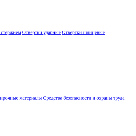
 стержнем
Отвёртки ударные
Отвёртки шлицевые
ирочные материалы
Средства безопасности и охраны труда