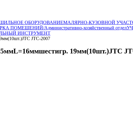
ШИЛЬНОЕ ОБОРУДОВАНИЕ
МАЛЯРНО-КУЗОВНОЙ УЧАСТ
РКА ПОМЕЩЕНИЙ/Административно-хозяйственный отдел
У
ЛЬНЫЙ ИНСТРУМЕНТ
9мм(10шт.)JTC JTC-2007
.5ммL=16ммшестигр. 19мм(10шт.)JTC JT