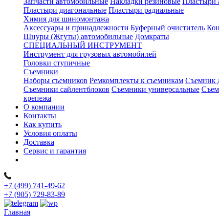
Запчасти автомобильные
Накладки резиновые
Пластыри 
Пластыри диагональные
Пластыри радиальные
Химия для шиномонтажа
Аксессуары и принадлежности
Буферный очиститель
Кон
Шнуры (Жгуты) автомобильные
Домкраты
СПЕЦИАЛЬНЫЙ ИНСТРУМЕНТ
Инструмент для грузовых автомобилей
Головки ступичные
Съемники
Наборы съемников
Ремкомплекты к съемникам
Съемник 
Съемники сайлентблоков
Съемники универсальные
Съем
крепежа
О компании
Контакты
Как купить
Условия оплаты
Доставка
Сервис и гарантия
+7 (499) 741-49-62
+7 (905) 729-83-89
Главная