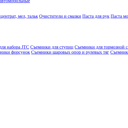
автомобильные
центрат, мел, тальк
Очистители и смазки
Паста для рук
Паста м
для набора JTC
Съемники для ступиц
Съемники для тормозной 
ники форсунок
Съемники шаровых опор и рулевых тяг
Съемник