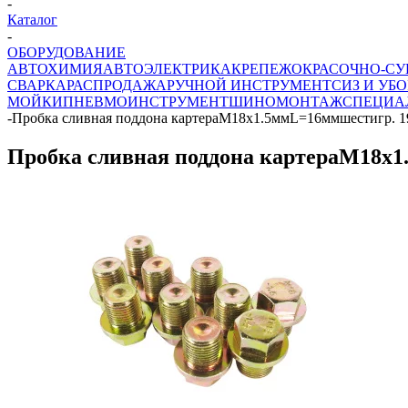
-
Каталог
-
ОБОРУДОВАНИЕ
АВТОХИМИЯ
АВТОЭЛЕКТРИКА
КРЕПЕЖ
ОКРАСОЧНО-СУ
СВАРКА
РАСПРОДАЖА
РУЧНОЙ ИНСТРУМЕНТ
СИЗ И УБО
МОЙКИ
ПНЕВМОИНСТРУМЕНТ
ШИНОМОНТАЖ
СПЕЦИА
-
Пробка сливная поддона картераМ18х1.5ммL=16ммшестигр. 1
Пробка сливная поддона картераМ18х1