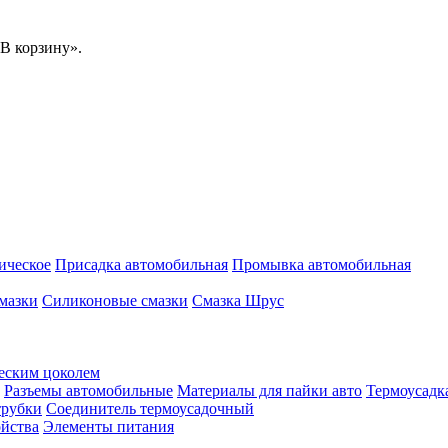
В корзину».
ическое
Присадка автомобильная
Промывка автомобильная
мазки
Силиконовые смазки
Смазка Шрус
еским цоколем
Разъемы автомобильные
Материалы для пайки авто
Термоусадк
трубки
Соединитель термоусадочный
ойства
Элементы питания