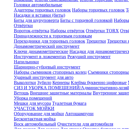
Головки автомобильные
Адаптеры торцевых головок
Наборы торцевых головок
Т
Насадки и вставки (биты)
Биты для шуруповерта
Биты с торцевой головкой
Наборы
Отвёртки
Вороток-отвёртка
Наборы отвёрток
Отвёртки TORX
Отв
Принадлежности к торцевым головкам
Переходники для торцевых головок
Трещотки
Трещотки 
Динамометрический инструмент
Ключи динамометрические
Насадки для динамометричес
Инструмент в ложементах
Режущий инструмент
Напильники
Шарнирно-губцевый инструмент
Наборы съемников стопорных колец
Съемники стопорны
Ударный инструмент для авто
Выколотки
Зубило
Кернеры
Клейма буквенно цифровые
СИЗ И УБОРКА ПОМЕЩЕНИЙ/Административно-хозяйс
Ветошь
Внешние защитные материалы
Внутренние защи
Уборка помещений
Мешки для мусора
Туалетная бумага
УЧАСТОК МОЙКИ
Оборудование для мойки
Автошампуни
Бесконтактная мойка
Воск автомобильный
Очистители для автомобиля