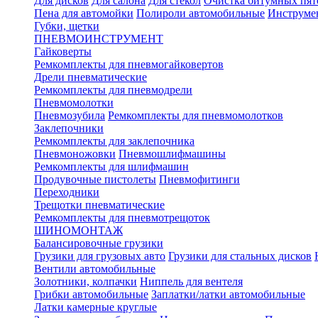
Для дисков
Для салона
Для стекол
Очистка битумных пят
Пена для автомойки
Полироли автомобильные
Инструме
Губки, щетки
ПНЕВМОИНСТРУМЕНТ
Гайковерты
Ремкомплекты для пневмогайковертов
Дрели пневматические
Ремкомплекты для пневмодрели
Пневмомолотки
Пневмозубила
Ремкомплекты для пневмомолотков
Заклепочники
Ремкомплекты для заклепочника
Пневмоножовки
Пневмошлифмашины
Ремкомплекты для шлифмашин
Продувочные пистолеты
Пневмофитинги
Переходники
Трещотки пневматические
Ремкомплекты для пневмотрещоток
ШИНОМОНТАЖ
Балансировочные грузики
Грузики для грузовых авто
Грузики для стальных дисков
Вентили автомобильные
Золотники, колпачки
Ниппель для вентеля
Грибки автомобильные
Заплатки/латки автомобильные
Латки камерные круглые