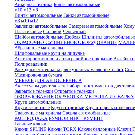
Анкерная техника
Болты автомобильные
м10
м12
м8
Винты автомобильные
Гайки автомобильные
м8
м10
м12
Заклепки автомобильные
Саморезы автомобильные
Хому
Пластиковые
Силовой
Червячный
Шайбы автомобильные
Дюбеля
Шплинты автомобильны
ОКРАСОЧНО-СУШИЛЬНОЕ ОБОРУДОВАНИЕ
МАЛЯР
Абразивные материалы
Шлифовальные круги на липучке
Антикоррозионное и антигравийное покрытие
Вклейка с
Полировальник
Расходные материалы для кузовных малярных работ
Сист
Маскировочная бумага
МЕБЕЛЬ ДЛЯ АВТОСЕРВИСА
Аксессуары для тележек
Наборы инструментов для тележ
Закрытые тележки
Открытые тележки
ОБОРУДОВАНИЕ
ОБРАБОТКА МЕТАЛЛА И СВАРКА
Круги автомобильные
Круги зачистные
Круги отрезные
Круги тарельчатые леп
Сварочные материалы
Сверла автомобильные
РАСПРОДАЖА
РУЧНОЙ ИНСТРУМЕНТ
Гаечные ключи
Ключи SPLINE
Ключи TORX
Ключи баллонные
Ключи Г
рожковые
Ключи самозажимные
Ключи торцевые
Ключи 