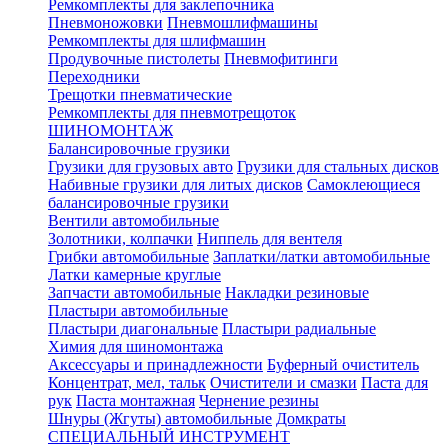
Ремкомплекты для заклепочника
Пневмоножовки
Пневмошлифмашины
Ремкомплекты для шлифмашин
Продувочные пистолеты
Пневмофитинги
Переходники
Трещотки пневматические
Ремкомплекты для пневмотрещоток
ШИНОМОНТАЖ
Балансировочные грузики
Грузики для грузовых авто
Грузики для стальных дисков
Набивные грузики для литых дисков
Самоклеющиеся
балансировочные грузики
Вентили автомобильные
Золотники, колпачки
Ниппель для вентеля
Грибки автомобильные
Заплатки/латки автомобильные
Латки камерные круглые
Запчасти автомобильные
Накладки резиновые
Пластыри автомобильные
Пластыри диагональные
Пластыри радиальные
Химия для шиномонтажа
Аксессуары и принадлежности
Буферный очиститель
Концентрат, мел, тальк
Очистители и смазки
Паста для
рук
Паста монтажная
Чернение резины
Шнуры (Жгуты) автомобильные
Домкраты
СПЕЦИАЛЬНЫЙ ИНСТРУМЕНТ