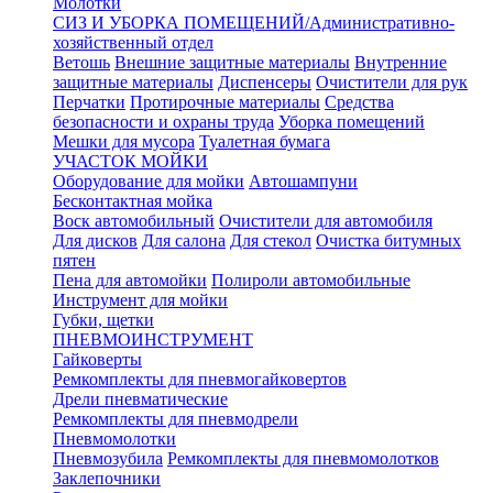
Молотки
СИЗ И УБОРКА ПОМЕЩЕНИЙ/Административно-
хозяйственный отдел
Ветошь
Внешние защитные материалы
Внутренние
защитные материалы
Диспенсеры
Очистители для рук
Перчатки
Протирочные материалы
Средства
безопасности и охраны труда
Уборка помещений
Мешки для мусора
Туалетная бумага
УЧАСТОК МОЙКИ
Оборудование для мойки
Автошампуни
Бесконтактная мойка
Воск автомобильный
Очистители для автомобиля
Для дисков
Для салона
Для стекол
Очистка битумных
пятен
Пена для автомойки
Полироли автомобильные
Инструмент для мойки
Губки, щетки
ПНЕВМОИНСТРУМЕНТ
Гайковерты
Ремкомплекты для пневмогайковертов
Дрели пневматические
Ремкомплекты для пневмодрели
Пневмомолотки
Пневмозубила
Ремкомплекты для пневмомолотков
Заклепочники