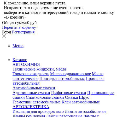
К сожалению, ваша корзина пуста.
Исправить это недоразумение очень просто:
выберите в каталоге интересующий товар и нажмите кнопку
«В корзину».
Общая сумма:
0 руб.
Перейти в корзину
Вход
Регистрация
Меню
Каталог
АВТОХИМИЯ
Технические жидкости, масла
Тормозная жидкость
Масло гидравлическое
Масло
синтетическое
Присадка автомобильная
Промывка
автомобильная
Автомобильные смазки
Адгезионные смазки
Графитовые смазки
Проникающие
смазки
Силиконовые смазки
Смазка Шрус
Герметики автомобильные
Клеи автомобильные
АВТОЭЛЕКТРИКА
Изоляция для проводов авто
Лампы автомобильные
Лампы без цоколя
Лампы галогеновые
Лампы с