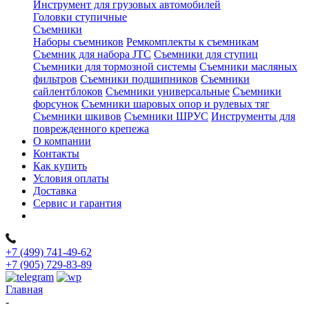
Инструмент для грузовых автомобилей
Головки ступичные
Съемники
Наборы съемников
Ремкомплекты к съемникам
Съемник для набора JTC
Съемники для ступиц
Съемники для тормозной системы
Съемники масляных
фильтров
Съемники подшипников
Съемники
сайлентблоков
Съемники универсальные
Съемники
форсунок
Съемники шаровых опор и рулевых тяг
Съемники шкивов
Съемники ШРУС
Инструменты для
поврежденного крепежа
О компании
Контакты
Как купить
Условия оплаты
Доставка
Сервис и гарантия
+7 (499) 741-49-62
+7 (905) 729-83-89
Главная
-