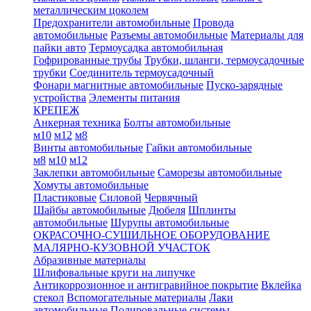
металлическим цоколем
Предохранители автомобильные
Провода
автомобильные
Разъемы автомобильные
Материалы для
пайки авто
Термоусадка автомобильная
Гофрированные трубы
Трубки, шланги, термоусадочные
трубки
Соединитель термоусадочный
Фонари магнитные автомобильные
Пуско-зарядные
устройства
Элементы питания
КРЕПЕЖ
Анкерная техника
Болты автомобильные
м10
м12
м8
Винты автомобильные
Гайки автомобильные
м8
м10
м12
Заклепки автомобильные
Саморезы автомобильные
Хомуты автомобильные
Пластиковые
Силовой
Червячный
Шайбы автомобильные
Дюбеля
Шплинты
автомобильные
Шурупы автомобильные
ОКРАСОЧНО-СУШИЛЬНОЕ ОБОРУДОВАНИЕ
МАЛЯРНО-КУЗОВНОЙ УЧАСТОК
Абразивные материалы
Шлифовальные круги на липучке
Антикоррозионное и антигравийное покрытие
Вклейка
стекол
Вспомогательные материалы
Лаки
автомобильные
Полировальные системы