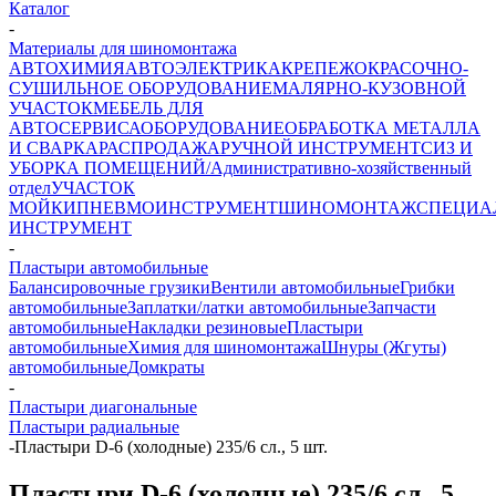
Каталог
-
Материалы для шиномонтажа
АВТОХИМИЯ
АВТОЭЛЕКТРИКА
КРЕПЕЖ
ОКРАСОЧНО-
СУШИЛЬНОЕ ОБОРУДОВАНИЕ
МАЛЯРНО-КУЗОВНОЙ
УЧАСТОК
МЕБЕЛЬ ДЛЯ
АВТОСЕРВИСА
ОБОРУДОВАНИЕ
ОБРАБОТКА МЕТАЛЛА
И СВАРКА
РАСПРОДАЖА
РУЧНОЙ ИНСТРУМЕНТ
СИЗ И
УБОРКА ПОМЕЩЕНИЙ/Административно-хозяйственный
отдел
УЧАСТОК
МОЙКИ
ПНЕВМОИНСТРУМЕНТ
ШИНОМОНТАЖ
СПЕЦИА
ИНСТРУМЕНТ
-
Пластыри автомобильные
Балансировочные грузики
Вентили автомобильные
Грибки
автомобильные
Заплатки/латки автомобильные
Запчасти
автомобильные
Накладки резиновые
Пластыри
автомобильные
Химия для шиномонтажа
Шнуры (Жгуты)
автомобильные
Домкраты
-
Пластыри диагональные
Пластыри радиальные
-
Пластыри D-6 (холодные) 235/6 сл., 5 шт.
Пластыри D-6 (холодные) 235/6 сл., 5