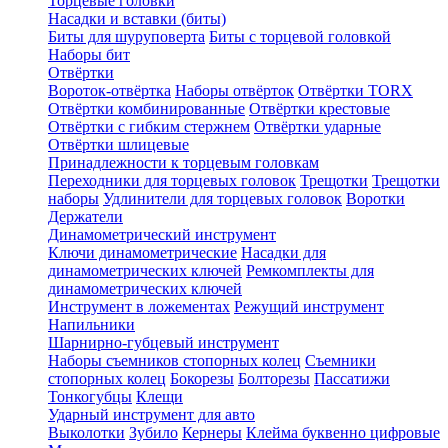
Торцевые головки
Насадки и вставки (биты)
Биты для шуруповерта
Биты с торцевой головкой
Наборы бит
Отвёртки
Вороток-отвёртка
Наборы отвёрток
Отвёртки TORX
Отвёртки комбинированные
Отвёртки крестовые
Отвёртки с гибким стержнем
Отвёртки ударные
Отвёртки шлицевые
Принадлежности к торцевым головкам
Переходники для торцевых головок
Трещотки
Трещотки
наборы
Удлинители для торцевых головок
Воротки
Держатели
Динамометрический инструмент
Ключи динамометрические
Насадки для
динамометрических ключей
Ремкомплекты для
динамометрических ключей
Инструмент в ложементах
Режущий инструмент
Напильники
Шарнирно-губцевый инструмент
Наборы съемников стопорных колец
Съемники
стопорных колец
Бокорезы
Болторезы
Пассатижи
Тонкогубцы
Клещи
Ударный инструмент для авто
Выколотки
Зубило
Кернеры
Клейма буквенно цифровые