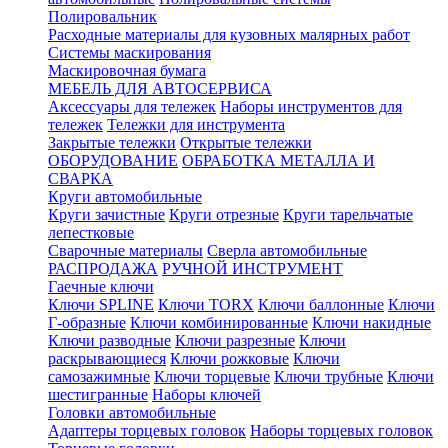
Полировальник
Расходные материалы для кузовных малярных работ
Системы маскирования
Маскировочная бумага
МЕБЕЛЬ ДЛЯ АВТОСЕРВИСА
Аксессуары для тележек
Наборы инструментов для
тележек
Тележки для инструмента
Закрытые тележки
Открытые тележки
ОБОРУДОВАНИЕ
ОБРАБОТКА МЕТАЛЛА И
СВАРКА
Круги автомобильные
Круги зачистные
Круги отрезные
Круги тарельчатые
лепестковые
Сварочные материалы
Сверла автомобильные
РАСПРОДАЖА
РУЧНОЙ ИНСТРУМЕНТ
Гаечные ключи
Ключи SPLINE
Ключи TORX
Ключи баллонные
Ключи
Г-образные
Ключи комбинированные
Ключи накидные
Ключи разводные
Ключи разрезные
Ключи
раскрывающиеся
Ключи рожковые
Ключи
самозажимные
Ключи торцевые
Ключи трубные
Ключи
шестигранные
Наборы ключей
Головки автомобильные
Адаптеры торцевых головок
Наборы торцевых головок