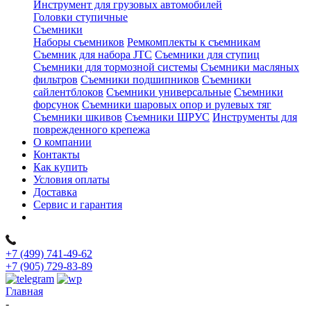
Инструмент для грузовых автомобилей
Головки ступичные
Съемники
Наборы съемников
Ремкомплекты к съемникам
Съемник для набора JTC
Съемники для ступиц
Съемники для тормозной системы
Съемники масляных
фильтров
Съемники подшипников
Съемники
сайлентблоков
Съемники универсальные
Съемники
форсунок
Съемники шаровых опор и рулевых тяг
Съемники шкивов
Съемники ШРУС
Инструменты для
поврежденного крепежа
О компании
Контакты
Как купить
Условия оплаты
Доставка
Сервис и гарантия
+7 (499) 741-49-62
+7 (905) 729-83-89
Главная
-