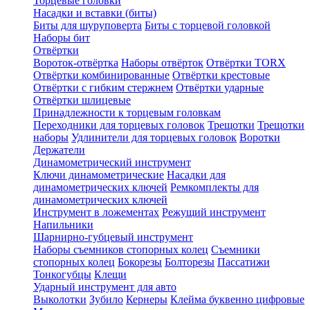
Торцевые головки
Насадки и вставки (биты)
Биты для шуруповерта
Биты с торцевой головкой
Наборы бит
Отвёртки
Вороток-отвёртка
Наборы отвёрток
Отвёртки TORX
Отвёртки комбинированные
Отвёртки крестовые
Отвёртки с гибким стержнем
Отвёртки ударные
Отвёртки шлицевые
Принадлежности к торцевым головкам
Переходники для торцевых головок
Трещотки
Трещотки
наборы
Удлинители для торцевых головок
Воротки
Держатели
Динамометрический инструмент
Ключи динамометрические
Насадки для
динамометрических ключей
Ремкомплекты для
динамометрических ключей
Инструмент в ложементах
Режущий инструмент
Напильники
Шарнирно-губцевый инструмент
Наборы съемников стопорных колец
Съемники
стопорных колец
Бокорезы
Болторезы
Пассатижи
Тонкогубцы
Клещи
Ударный инструмент для авто
Выколотки
Зубило
Кернеры
Клейма буквенно цифровые