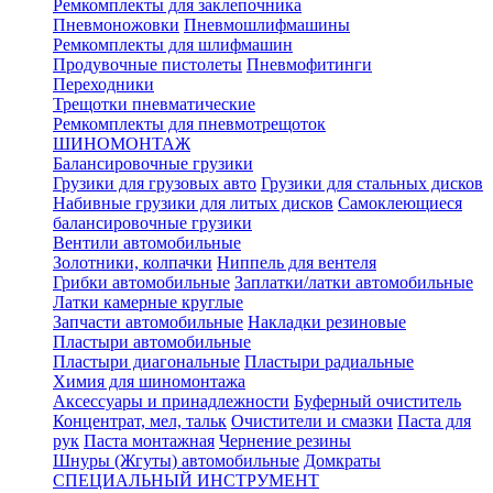
Ремкомплекты для заклепочника
Пневмоножовки
Пневмошлифмашины
Ремкомплекты для шлифмашин
Продувочные пистолеты
Пневмофитинги
Переходники
Трещотки пневматические
Ремкомплекты для пневмотрещоток
ШИНОМОНТАЖ
Балансировочные грузики
Грузики для грузовых авто
Грузики для стальных дисков
Набивные грузики для литых дисков
Самоклеющиеся
балансировочные грузики
Вентили автомобильные
Золотники, колпачки
Ниппель для вентеля
Грибки автомобильные
Заплатки/латки автомобильные
Латки камерные круглые
Запчасти автомобильные
Накладки резиновые
Пластыри автомобильные
Пластыри диагональные
Пластыри радиальные
Химия для шиномонтажа
Аксессуары и принадлежности
Буферный очиститель
Концентрат, мел, тальк
Очистители и смазки
Паста для
рук
Паста монтажная
Чернение резины
Шнуры (Жгуты) автомобильные
Домкраты
СПЕЦИАЛЬНЫЙ ИНСТРУМЕНТ