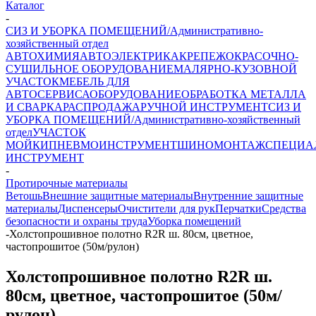
Каталог
-
СИЗ И УБОРКА ПОМЕЩЕНИЙ/Административно-
хозяйственный отдел
АВТОХИМИЯ
АВТОЭЛЕКТРИКА
КРЕПЕЖ
ОКРАСОЧНО-
СУШИЛЬНОЕ ОБОРУДОВАНИЕ
МАЛЯРНО-КУЗОВНОЙ
УЧАСТОК
МЕБЕЛЬ ДЛЯ
АВТОСЕРВИСА
ОБОРУДОВАНИЕ
ОБРАБОТКА МЕТАЛЛА
И СВАРКА
РАСПРОДАЖА
РУЧНОЙ ИНСТРУМЕНТ
СИЗ И
УБОРКА ПОМЕЩЕНИЙ/Административно-хозяйственный
отдел
УЧАСТОК
МОЙКИ
ПНЕВМОИНСТРУМЕНТ
ШИНОМОНТАЖ
СПЕЦИА
ИНСТРУМЕНТ
-
Протирочные материалы
Ветошь
Внешние защитные материалы
Внутренние защитные
материалы
Диспенсеры
Очистители для рук
Перчатки
Средства
безопасности и охраны труда
Уборка помещений
-
Холстопрошивное полотно R2R ш. 80см, цветное,
частопрошитое (50м/рулон)
Холстопрошивное полотно R2R ш.
80см, цветное, частопрошитое (50м/
рулон)