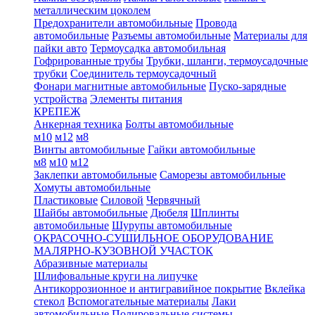
металлическим цоколем
Предохранители автомобильные
Провода
автомобильные
Разъемы автомобильные
Материалы для
пайки авто
Термоусадка автомобильная
Гофрированные трубы
Трубки, шланги, термоусадочные
трубки
Соединитель термоусадочный
Фонари магнитные автомобильные
Пуско-зарядные
устройства
Элементы питания
КРЕПЕЖ
Анкерная техника
Болты автомобильные
м10
м12
м8
Винты автомобильные
Гайки автомобильные
м8
м10
м12
Заклепки автомобильные
Саморезы автомобильные
Хомуты автомобильные
Пластиковые
Силовой
Червячный
Шайбы автомобильные
Дюбеля
Шплинты
автомобильные
Шурупы автомобильные
ОКРАСОЧНО-СУШИЛЬНОЕ ОБОРУДОВАНИЕ
МАЛЯРНО-КУЗОВНОЙ УЧАСТОК
Абразивные материалы
Шлифовальные круги на липучке
Антикоррозионное и антигравийное покрытие
Вклейка
стекол
Вспомогательные материалы
Лаки
автомобильные
Полировальные системы