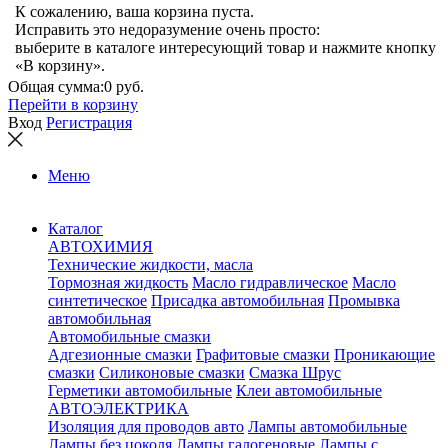
К сожалению, ваша корзина пуста.
Исправить это недоразумение очень просто:
выберите в каталоге интересующий товар и нажмите кнопку
«В корзину».
Общая сумма:
0 руб.
Перейти в корзину
Вход
Регистрация
Меню
Каталог
АВТОХИМИЯ
Технические жидкости, масла
Тормозная жидкость
Масло гидравлическое
Масло
синтетическое
Присадка автомобильная
Промывка
автомобильная
Автомобильные смазки
Адгезионные смазки
Графитовые смазки
Проникающие
смазки
Силиконовые смазки
Смазка Шрус
Герметики автомобильные
Клеи автомобильные
АВТОЭЛЕКТРИКА
Изоляция для проводов авто
Лампы автомобильные
Лампы без цоколя
Лампы галогеновые
Лампы с