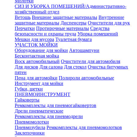
Молотки
СИЗ И УБОРКА ПОМЕЩЕНИЙ/Административно-
хозяйственный отдел
Ветошь
Внешние защитные материалы
Внутренние
защитные материалы
Диспенсеры
Очистители для рук
Перчатки
Протирочные материалы
Средства
безопасности и охраны труда
Уборка помещений
Мешки для мусора
Туалетная бумага
УЧАСТОК МОЙКИ
Оборудование для мойки
Автошампуни
Бесконтактная мойка
Воск автомобильный
Очистители для автомобиля
Для дисков
Для салона
Для стекол
Очистка битумных
пятен
Пена для автомойки
Полироли автомобильные
Инструмент для мойки
Губки, щетки
ПНЕВМОИНСТРУМЕНТ
Гайковерты
Ремкомплекты для пневмогайковертов
Дрели пневматические
Ремкомплекты для пневмодрели
Пневмомолотки
Пневмозубила
Ремкомплекты для пневмомолотков
Заклепочники