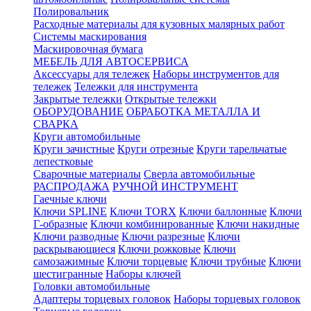
Полировальник
Расходные материалы для кузовных малярных работ
Системы маскирования
Маскировочная бумага
МЕБЕЛЬ ДЛЯ АВТОСЕРВИСА
Аксессуары для тележек
Наборы инструментов для
тележек
Тележки для инструмента
Закрытые тележки
Открытые тележки
ОБОРУДОВАНИЕ
ОБРАБОТКА МЕТАЛЛА И
СВАРКА
Круги автомобильные
Круги зачистные
Круги отрезные
Круги тарельчатые
лепестковые
Сварочные материалы
Сверла автомобильные
РАСПРОДАЖА
РУЧНОЙ ИНСТРУМЕНТ
Гаечные ключи
Ключи SPLINE
Ключи TORX
Ключи баллонные
Ключи
Г-образные
Ключи комбинированные
Ключи накидные
Ключи разводные
Ключи разрезные
Ключи
раскрывающиеся
Ключи рожковые
Ключи
самозажимные
Ключи торцевые
Ключи трубные
Ключи
шестигранные
Наборы ключей
Головки автомобильные
Адаптеры торцевых головок
Наборы торцевых головок