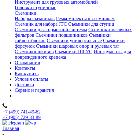
Инструмент для грузовых автомобилей
Головки ступичные
Съемники
Наборы съемников
Ремкомплекты к съемникам
Съемник для набора JTC
Съемники для ступиц
Съемники для тормозной системы
Съемники масляных
фильтров
Съемники подшипников
Съемники
сайлентблоков
Съемники универсальные
Съемники
форсунок
Съемники шаровых опор и рулевых тяг
Съемники шкивов
Съемники ШРУС
Инструменты для
поврежденного крепежа
О компании
Контакты
Как купить
Условия оплаты
Доставка
Сервис и гарантия
+7 (499) 741-49-62
+7 (905) 729-83-89
Главная
-