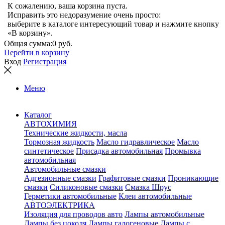
К сожалению, ваша корзина пуста.
Исправить это недоразумение очень просто:
выберите в каталоге интересующий товар и нажмите кнопку
«В корзину».
Общая сумма:
0 руб.
Перейти в корзину
Вход
Регистрация
Меню
Каталог
АВТОХИМИЯ
Технические жидкости, масла
Тормозная жидкость
Масло гидравлическое
Масло
синтетическое
Присадка автомобильная
Промывка
автомобильная
Автомобильные смазки
Адгезионные смазки
Графитовые смазки
Проникающие
смазки
Силиконовые смазки
Смазка Шрус
Герметики автомобильные
Клеи автомобильные
АВТОЭЛЕКТРИКА
Изоляция для проводов авто
Лампы автомобильные
Лампы без цоколя
Лампы галогеновые
Лампы с