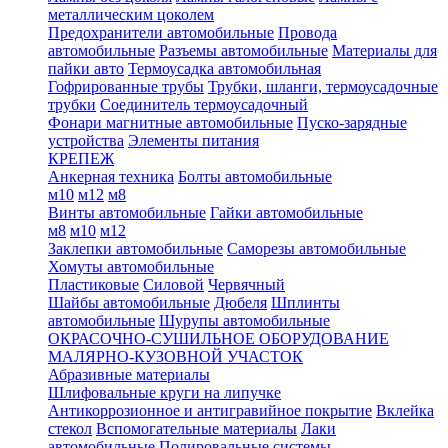
металлическим цоколем
Предохранители автомобильные
Провода
автомобильные
Разъемы автомобильные
Материалы для
пайки авто
Термоусадка автомобильная
Гофрированные трубы
Трубки, шланги, термоусадочные
трубки
Соединитель термоусадочный
Фонари магнитные автомобильные
Пуско-зарядные
устройства
Элементы питания
КРЕПЕЖ
Анкерная техника
Болты автомобильные
м10
м12
м8
Винты автомобильные
Гайки автомобильные
м8
м10
м12
Заклепки автомобильные
Саморезы автомобильные
Хомуты автомобильные
Пластиковые
Силовой
Червячный
Шайбы автомобильные
Дюбеля
Шплинты
автомобильные
Шурупы автомобильные
ОКРАСОЧНО-СУШИЛЬНОЕ ОБОРУДОВАНИЕ
МАЛЯРНО-КУЗОВНОЙ УЧАСТОК
Абразивные материалы
Шлифовальные круги на липучке
Антикоррозионное и антигравийное покрытие
Вклейка
стекол
Вспомогательные материалы
Лаки
автомобильные
Полировальные системы