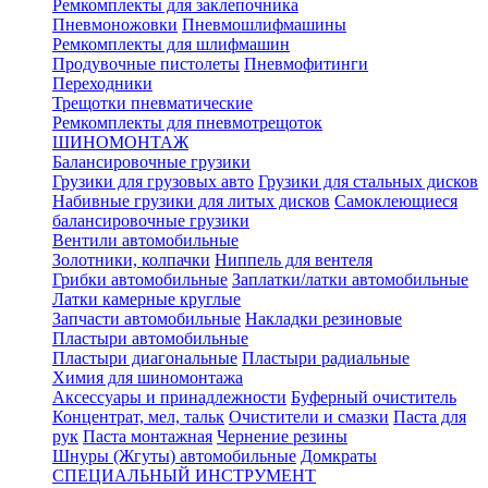
Ремкомплекты для заклепочника
Пневмоножовки
Пневмошлифмашины
Ремкомплекты для шлифмашин
Продувочные пистолеты
Пневмофитинги
Переходники
Трещотки пневматические
Ремкомплекты для пневмотрещоток
ШИНОМОНТАЖ
Балансировочные грузики
Грузики для грузовых авто
Грузики для стальных дисков
Набивные грузики для литых дисков
Самоклеющиеся
балансировочные грузики
Вентили автомобильные
Золотники, колпачки
Ниппель для вентеля
Грибки автомобильные
Заплатки/латки автомобильные
Латки камерные круглые
Запчасти автомобильные
Накладки резиновые
Пластыри автомобильные
Пластыри диагональные
Пластыри радиальные
Химия для шиномонтажа
Аксессуары и принадлежности
Буферный очиститель
Концентрат, мел, тальк
Очистители и смазки
Паста для
рук
Паста монтажная
Чернение резины
Шнуры (Жгуты) автомобильные
Домкраты
СПЕЦИАЛЬНЫЙ ИНСТРУМЕНТ