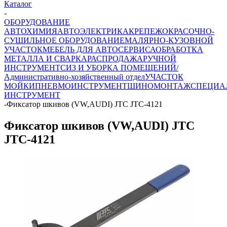
Каталог
-
ОБОРУДОВАНИЕ
АВТОХИМИЯ
АВТОЭЛЕКТРИКА
КРЕПЕЖ
ОКРАСОЧНО-
СУШИЛЬНОЕ ОБОРУДОВАНИЕ
МАЛЯРНО-КУЗОВНОЙ
УЧАСТОК
МЕБЕЛЬ ДЛЯ АВТОСЕРВИСА
ОБРАБОТКА
МЕТАЛЛА И СВАРКА
РАСПРОДАЖА
РУЧНОЙ
ИНСТРУМЕНТ
СИЗ И УБОРКА ПОМЕЩЕНИЙ/
Административно-хозяйственный отдел
УЧАСТОК
МОЙКИ
ПНЕВМОИНСТРУМЕНТ
ШИНОМОНТАЖ
СПЕЦИА
ИНСТРУМЕНТ
-
Фиксатор шкивов (VW,AUDI) JTC JTC-4121
Фиксатор шкивов (VW,AUDI) JTC
JTC-4121