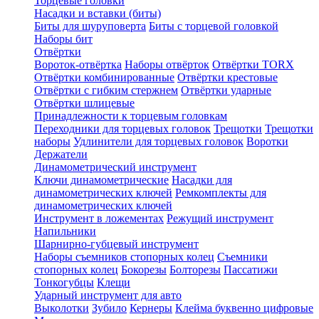
Торцевые головки
Насадки и вставки (биты)
Биты для шуруповерта
Биты с торцевой головкой
Наборы бит
Отвёртки
Вороток-отвёртка
Наборы отвёрток
Отвёртки TORX
Отвёртки комбинированные
Отвёртки крестовые
Отвёртки с гибким стержнем
Отвёртки ударные
Отвёртки шлицевые
Принадлежности к торцевым головкам
Переходники для торцевых головок
Трещотки
Трещотки
наборы
Удлинители для торцевых головок
Воротки
Держатели
Динамометрический инструмент
Ключи динамометрические
Насадки для
динамометрических ключей
Ремкомплекты для
динамометрических ключей
Инструмент в ложементах
Режущий инструмент
Напильники
Шарнирно-губцевый инструмент
Наборы съемников стопорных колец
Съемники
стопорных колец
Бокорезы
Болторезы
Пассатижи
Тонкогубцы
Клещи
Ударный инструмент для авто
Выколотки
Зубило
Кернеры
Клейма буквенно цифровые