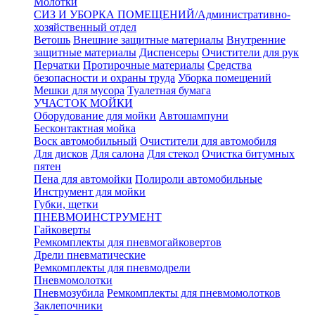
Молотки
СИЗ И УБОРКА ПОМЕЩЕНИЙ/Административно-
хозяйственный отдел
Ветошь
Внешние защитные материалы
Внутренние
защитные материалы
Диспенсеры
Очистители для рук
Перчатки
Протирочные материалы
Средства
безопасности и охраны труда
Уборка помещений
Мешки для мусора
Туалетная бумага
УЧАСТОК МОЙКИ
Оборудование для мойки
Автошампуни
Бесконтактная мойка
Воск автомобильный
Очистители для автомобиля
Для дисков
Для салона
Для стекол
Очистка битумных
пятен
Пена для автомойки
Полироли автомобильные
Инструмент для мойки
Губки, щетки
ПНЕВМОИНСТРУМЕНТ
Гайковерты
Ремкомплекты для пневмогайковертов
Дрели пневматические
Ремкомплекты для пневмодрели
Пневмомолотки
Пневмозубила
Ремкомплекты для пневмомолотков
Заклепочники