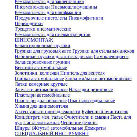
Ремкомплекты для заклепочника
Пневмоножовки
Пневмошлифмашины
Ремкомплекты для шлифмашин
Продувочные пистолеты
Пневмофитинги
Переходники
Трещотки пневматические
Ремкомплекты для пневмотрещоток
ШИНОМОНТАЖ
Балансировочные грузики
Грузики для грузовых авто
Грузики для стальных дисков
Набивные грузики для литых дисков
Самоклеющиеся
балансировочные грузики
Вентили автомобильные
Золотники, колпачки
Ниппель для вентеля
Грибки автомобильные
Заплатки/латки автомобильные
Латки камерные круглые
Запчасти автомобильные
Накладки резиновые
Пластыри автомобильные
Пластыри диагональные
Пластыри радиальные
Химия для шиномонтажа
Аксессуары и принадлежности
Буферный очиститель
Концентрат, мел, тальк
Очистители и смазки
Паста для
рук
Паста монтажная
Чернение резины
Шнуры (Жгуты) автомобильные
Домкраты
СПЕЦИАЛЬНЫЙ ИНСТРУМЕНТ