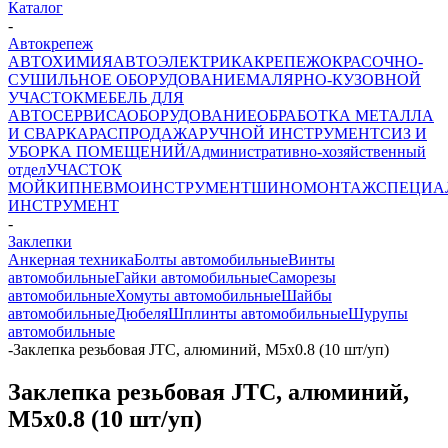
Каталог
-
Автокрепеж
АВТОХИМИЯ
АВТОЭЛЕКТРИКА
КРЕПЕЖ
ОКРАСОЧНО-
СУШИЛЬНОЕ ОБОРУДОВАНИЕ
МАЛЯРНО-КУЗОВНОЙ
УЧАСТОК
МЕБЕЛЬ ДЛЯ
АВТОСЕРВИСА
ОБОРУДОВАНИЕ
ОБРАБОТКА МЕТАЛЛА
И СВАРКА
РАСПРОДАЖА
РУЧНОЙ ИНСТРУМЕНТ
СИЗ И
УБОРКА ПОМЕЩЕНИЙ/Административно-хозяйственный
отдел
УЧАСТОК
МОЙКИ
ПНЕВМОИНСТРУМЕНТ
ШИНОМОНТАЖ
СПЕЦИА
ИНСТРУМЕНТ
-
Заклепки
Анкерная техника
Болты автомобильные
Винты
автомобильные
Гайки автомобильные
Саморезы
автомобильные
Хомуты автомобильные
Шайбы
автомобильные
Дюбеля
Шплинты автомобильные
Шурупы
автомобильные
-
Заклепка резьбовая JTC, алюминий, M5х0.8 (10 шт/уп)
Заклепка резьбовая JTC, алюминий,
M5х0.8 (10 шт/уп)