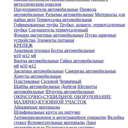
металлическим цоколем
Предохранители автомобильные
Провода
автомобильные
Разъемы автомобильные
Материалы для
пайки авто
Термоусадка автомобильная
Гофрированные трубы
Трубки, шланги, термоусадочные
трубки
Соединитель термоусадочный
Фонари магнитные автомобильные
Пуско-зарядные
устройства
Элементы питания
КРЕПЕЖ
Анкерная техника
Болты автомобильные
м10
м12
м8
Винты автомобильные
Гайки автомобильные
м8
м10
м12
Заклепки автомобильные
Саморезы автомобильные
Хомуты автомобильные
Пластиковые
Силовой
Червячный
Шайбы автомобильные
Дюбеля
Шплинты
автомобильные
Шурупы автомобильные
ОКРАСОЧНО-СУШИЛЬНОЕ ОБОРУДОВАНИЕ
МАЛЯРНО-КУЗОВНОЙ УЧАСТОК
Абразивные материалы
Шлифовальные круги на липучке
Антикоррозионное и антигравийное покрытие
Вклейка
стекол
Вспомогательные материалы
Лаки
автомобильные
Полировальные системы