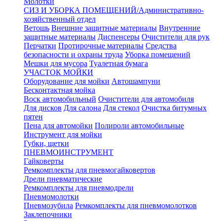
Молотки
СИЗ И УБОРКА ПОМЕЩЕНИЙ/Административно-
хозяйственный отдел
Ветошь
Внешние защитные материалы
Внутренние
защитные материалы
Диспенсеры
Очистители для рук
Перчатки
Протирочные материалы
Средства
безопасности и охраны труда
Уборка помещений
Мешки для мусора
Туалетная бумага
УЧАСТОК МОЙКИ
Оборудование для мойки
Автошампуни
Бесконтактная мойка
Воск автомобильный
Очистители для автомобиля
Для дисков
Для салона
Для стекол
Очистка битумных
пятен
Пена для автомойки
Полироли автомобильные
Инструмент для мойки
Губки, щетки
ПНЕВМОИНСТРУМЕНТ
Гайковерты
Ремкомплекты для пневмогайковертов
Дрели пневматические
Ремкомплекты для пневмодрели
Пневмомолотки
Пневмозубила
Ремкомплекты для пневмомолотков
Заклепочники