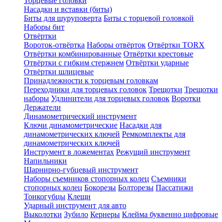
Торцевые головки
Насадки и вставки (биты)
Биты для шуруповерта
Биты с торцевой головкой
Наборы бит
Отвёртки
Вороток-отвёртка
Наборы отвёрток
Отвёртки TORX
Отвёртки комбинированные
Отвёртки крестовые
Отвёртки с гибким стержнем
Отвёртки ударные
Отвёртки шлицевые
Принадлежности к торцевым головкам
Переходники для торцевых головок
Трещотки
Трещотки
наборы
Удлинители для торцевых головок
Воротки
Держатели
Динамометрический инструмент
Ключи динамометрические
Насадки для
динамометрических ключей
Ремкомплекты для
динамометрических ключей
Инструмент в ложементах
Режущий инструмент
Напильники
Шарнирно-губцевый инструмент
Наборы съемников стопорных колец
Съемники
стопорных колец
Бокорезы
Болторезы
Пассатижи
Тонкогубцы
Клещи
Ударный инструмент для авто
Выколотки
Зубило
Кернеры
Клейма буквенно цифровые