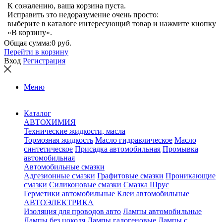
К сожалению, ваша корзина пуста.
Исправить это недоразумение очень просто:
выберите в каталоге интересующий товар и нажмите кнопку
«В корзину».
Общая сумма:
0 руб.
Перейти в корзину
Вход
Регистрация
Меню
Каталог
АВТОХИМИЯ
Технические жидкости, масла
Тормозная жидкость
Масло гидравлическое
Масло
синтетическое
Присадка автомобильная
Промывка
автомобильная
Автомобильные смазки
Адгезионные смазки
Графитовые смазки
Проникающие
смазки
Силиконовые смазки
Смазка Шрус
Герметики автомобильные
Клеи автомобильные
АВТОЭЛЕКТРИКА
Изоляция для проводов авто
Лампы автомобильные
Лампы без цоколя
Лампы галогеновые
Лампы с