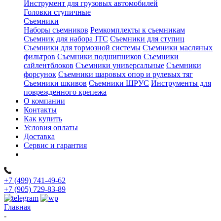
Инструмент для грузовых автомобилей
Головки ступичные
Съемники
Наборы съемников
Ремкомплекты к съемникам
Съемник для набора JTC
Съемники для ступиц
Съемники для тормозной системы
Съемники масляных
фильтров
Съемники подшипников
Съемники
сайлентблоков
Съемники универсальные
Съемники
форсунок
Съемники шаровых опор и рулевых тяг
Съемники шкивов
Съемники ШРУС
Инструменты для
поврежденного крепежа
О компании
Контакты
Как купить
Условия оплаты
Доставка
Сервис и гарантия
+7 (499) 741-49-62
+7 (905) 729-83-89
Главная
-