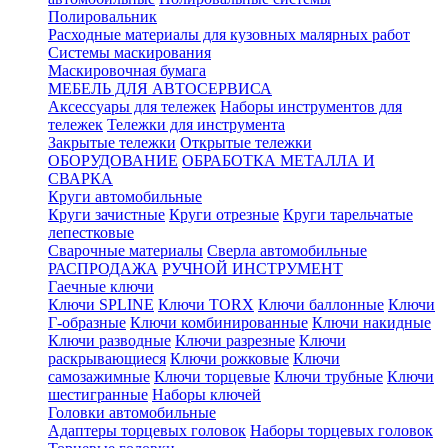
Полировальник
Расходные материалы для кузовных малярных работ
Системы маскирования
Маскировочная бумага
МЕБЕЛЬ ДЛЯ АВТОСЕРВИСА
Аксессуары для тележек
Наборы инструментов для
тележек
Тележки для инструмента
Закрытые тележки
Открытые тележки
ОБОРУДОВАНИЕ
ОБРАБОТКА МЕТАЛЛА И
СВАРКА
Круги автомобильные
Круги зачистные
Круги отрезные
Круги тарельчатые
лепестковые
Сварочные материалы
Сверла автомобильные
РАСПРОДАЖА
РУЧНОЙ ИНСТРУМЕНТ
Гаечные ключи
Ключи SPLINE
Ключи TORX
Ключи баллонные
Ключи
Г-образные
Ключи комбинированные
Ключи накидные
Ключи разводные
Ключи разрезные
Ключи
раскрывающиеся
Ключи рожковые
Ключи
самозажимные
Ключи торцевые
Ключи трубные
Ключи
шестигранные
Наборы ключей
Головки автомобильные
Адаптеры торцевых головок
Наборы торцевых головок