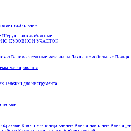
ты автомобильные
е
Шурупы автомобильные
НО-КУЗОВНОЙ УЧАСТОК
текол
Вспомогательные материалы
Лаки автомобильные
Полиро
емы маскирования
ек
Тележки для инструмента
естковые
-образные
Ключи комбинированные
Ключи накидные
Ключи ра
трубные
Ключи шестигранные
Наборы ключей