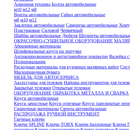
Анкерная техника
Болты автомобильные
м10
м12
м8
Винты автомобильные
Гайки автомобильные
м8
м10
м12
Заклепки автомобильные
Саморезы автомобильные
Хому
Пластиковые
Силовой
Червячный
Шайбы автомобильные
Дюбеля
Шплинты автомобильны
ОКРАСОЧНО-СУШИЛЬНОЕ ОБОРУДОВАНИЕ
МАЛЯР
Абразивные материалы
Шлифовальные круги на липучке
Антикоррозионное и антигравийное покрытие
Вклейка с
Полировальник
Расходные материалы для кузовных малярных работ
Сист
Маскировочная бумага
МЕБЕЛЬ ДЛЯ АВТОСЕРВИСА
Аксессуары для тележек
Наборы инструментов для тележ
Закрытые тележки
Открытые тележки
ОБОРУДОВАНИЕ
ОБРАБОТКА МЕТАЛЛА И СВАРКА
Круги автомобильные
Круги зачистные
Круги отрезные
Круги тарельчатые леп
Сварочные материалы
Сверла автомобильные
РАСПРОДАЖА
РУЧНОЙ ИНСТРУМЕНТ
Гаечные ключи
Ключи SPLINE
Ключи TORX
Ключи баллонные
Ключи Г
рожковые
Ключи самозажимные
Ключи торцевые
Ключи 