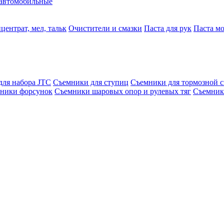
автомобильные
центрат, мел, тальк
Очистители и смазки
Паста для рук
Паста м
для набора JTC
Съемники для ступиц
Съемники для тормозной 
ники форсунок
Съемники шаровых опор и рулевых тяг
Съемник