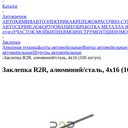
-
Каталог
-
Автокрепеж
АВТОХИМИЯ
АВТОЭЛЕКТРИКА
КРЕПЕЖ
ОКРАСОЧНО-СУ
АВТОСЕРВИСА
ОБОРУДОВАНИЕ
ОБРАБОТКА МЕТАЛЛА 
отдел
УЧАСТОК МОЙКИ
ПНЕВМОИНСТРУМЕНТ
ШИНОМО
-
Заклепки
Анкерная техника
Болты автомобильные
Винты автомобильные
автомобильные
Шурупы автомобильные
-
Заклепка R2R, алюминий/сталь, 4х16 (100 шт/уп)
Заклепка R2R, алюминий/сталь, 4х16 (1