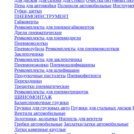
Для дисков
Для салона
Для стекол
Очистка битумных пят
Пена для автомойки
Полироли автомобильные
Инструме
Губки, щетки
ПНЕВМОИНСТРУМЕНТ
Гайковерты
Ремкомплекты для пневмогайковертов
Дрели пневматические
Ремкомплекты для пневмодрели
Пневмомолотки
Пневмозубила
Ремкомплекты для пневмомолотков
Заклепочники
Ремкомплекты для заклепочника
Пневмоножовки
Пневмошлифмашины
Ремкомплекты для шлифмашин
Продувочные пистолеты
Пневмофитинги
Переходники
Трещотки пневматические
Ремкомплекты для пневмотрещоток
ШИНОМОНТАЖ
Балансировочные грузики
Грузики для грузовых авто
Грузики для стальных дисков
Вентили автомобильные
Золотники, колпачки
Ниппель для вентеля
Грибки автомобильные
Заплатки/латки автомобильные
Латки камерные круглые