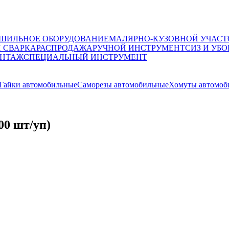
ШИЛЬНОЕ ОБОРУДОВАНИЕ
МАЛЯРНО-КУЗОВНОЙ УЧАСТ
И СВАРКА
РАСПРОДАЖА
РУЧНОЙ ИНСТРУМЕНТ
СИЗ И УБО
НТАЖ
СПЕЦИАЛЬНЫЙ ИНСТРУМЕНТ
Гайки автомобильные
Саморезы автомобильные
Хомуты автомоб
00 шт/уп)