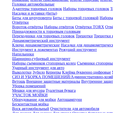
Головки автомобильные
Адаптеры торцевых головок
Наборы торцевых головок
Т
Насадки и вставки (биты)
Биты для шуруповерта
Биты с торцевой головкой
Наборы
Отвёртки
Вороток-отвёртка
Наборы отвёрток
Отвёртки TORX
Отв
Принадлежности к торцевым головкам
Переходники для торцевых головок
Трещотки
Трещотки 
Динамометрический инструмент
Ключи динамометрические
Насадки для динамометричес
Инструмент в ложементах
Режущий инструмент
Напильники
Шарнирно-губцевый инструмент
Наборы съемников стопорных колец
Съемники стопорны
Ударный инструмент для авто
Выколотки
Зубило
Кернеры
Клейма буквенно цифровые
СИЗ И УБОРКА ПОМЕЩЕНИЙ/Административно-хозяйс
Ветошь
Внешние защитные материалы
Внутренние защи
Уборка помещений
Мешки для мусора
Туалетная бумага
УЧАСТОК МОЙКИ
Оборудование для мойки
Автошампуни
Бесконтактная мойка
Воск автомобильный
Очистители для автомобиля