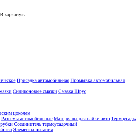
В корзину».
ическое
Присадка автомобильная
Промывка автомобильная
мазки
Силиконовые смазки
Смазка Шрус
еским цоколем
Разъемы автомобильные
Материалы для пайки авто
Термоусадк
трубки
Соединитель термоусадочный
ойства
Элементы питания