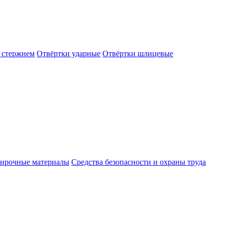
 стержнем
Отвёртки ударные
Отвёртки шлицевые
ирочные материалы
Средства безопасности и охраны труда