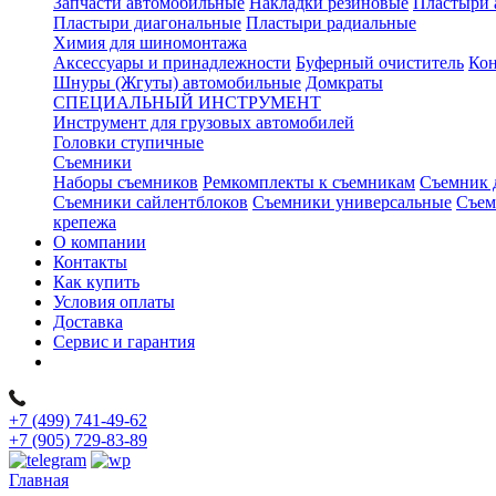
Запчасти автомобильные
Накладки резиновые
Пластыри 
Пластыри диагональные
Пластыри радиальные
Химия для шиномонтажа
Аксессуары и принадлежности
Буферный очиститель
Кон
Шнуры (Жгуты) автомобильные
Домкраты
СПЕЦИАЛЬНЫЙ ИНСТРУМЕНТ
Инструмент для грузовых автомобилей
Головки ступичные
Съемники
Наборы съемников
Ремкомплекты к съемникам
Съемник 
Съемники сайлентблоков
Съемники универсальные
Съем
крепежа
О компании
Контакты
Как купить
Условия оплаты
Доставка
Сервис и гарантия
+7 (499) 741-49-62
+7 (905) 729-83-89
Главная