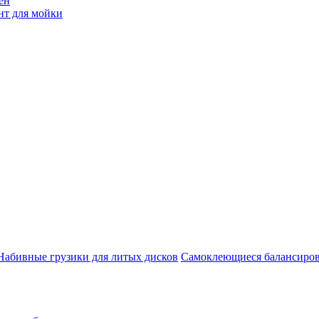
ен
нт для мойки
Набивные грузики для литых дисков
Самоклеющиеся балансиров