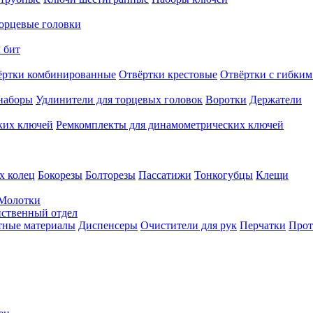
орцевые головки
 бит
ёртки комбинированные
Отвёртки крестовые
Отвёртки с гибким
наборы
Удлинители для торцевых головок
Воротки
Держатели
ких ключей
Ремкомплекты для динамометрических ключей
х колец
Бокорезы
Болторезы
Пассатижи
Тонкогубцы
Клещи
Молотки
твенный отдел
тные материалы
Диспенсеры
Очистители для рук
Перчатки
Прот