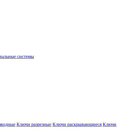
вальные системы
зводные
Ключи разрезные
Ключи раскрывающиеся
Ключи