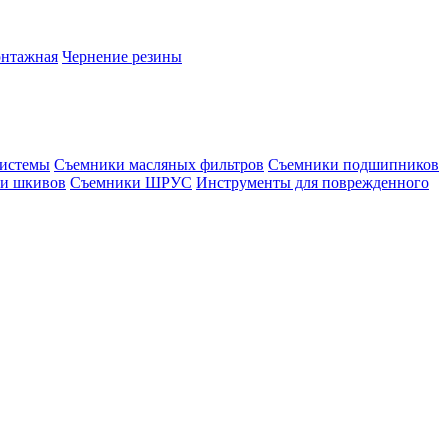
онтажная
Чернение резины
системы
Съемники масляных фильтров
Съемники подшипников
и шкивов
Съемники ШРУС
Инструменты для поврежденного