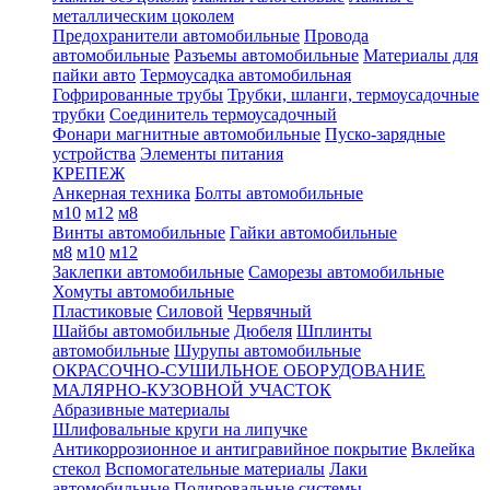
металлическим цоколем
Предохранители автомобильные
Провода
автомобильные
Разъемы автомобильные
Материалы для
пайки авто
Термоусадка автомобильная
Гофрированные трубы
Трубки, шланги, термоусадочные
трубки
Соединитель термоусадочный
Фонари магнитные автомобильные
Пуско-зарядные
устройства
Элементы питания
КРЕПЕЖ
Анкерная техника
Болты автомобильные
м10
м12
м8
Винты автомобильные
Гайки автомобильные
м8
м10
м12
Заклепки автомобильные
Саморезы автомобильные
Хомуты автомобильные
Пластиковые
Силовой
Червячный
Шайбы автомобильные
Дюбеля
Шплинты
автомобильные
Шурупы автомобильные
ОКРАСОЧНО-СУШИЛЬНОЕ ОБОРУДОВАНИЕ
МАЛЯРНО-КУЗОВНОЙ УЧАСТОК
Абразивные материалы
Шлифовальные круги на липучке
Антикоррозионное и антигравийное покрытие
Вклейка
стекол
Вспомогательные материалы
Лаки
автомобильные
Полировальные системы