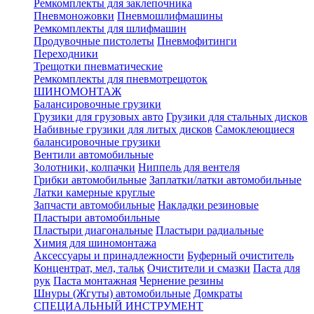
Ремкомплекты для заклепочника
Пневмоножовки
Пневмошлифмашины
Ремкомплекты для шлифмашин
Продувочные пистолеты
Пневмофитинги
Переходники
Трещотки пневматические
Ремкомплекты для пневмотрещоток
ШИНОМОНТАЖ
Балансировочные грузики
Грузики для грузовых авто
Грузики для стальных дисков
Набивные грузики для литых дисков
Самоклеющиеся
балансировочные грузики
Вентили автомобильные
Золотники, колпачки
Ниппель для вентеля
Грибки автомобильные
Заплатки/латки автомобильные
Латки камерные круглые
Запчасти автомобильные
Накладки резиновые
Пластыри автомобильные
Пластыри диагональные
Пластыри радиальные
Химия для шиномонтажа
Аксессуары и принадлежности
Буферный очиститель
Концентрат, мел, тальк
Очистители и смазки
Паста для
рук
Паста монтажная
Чернение резины
Шнуры (Жгуты) автомобильные
Домкраты
СПЕЦИАЛЬНЫЙ ИНСТРУМЕНТ