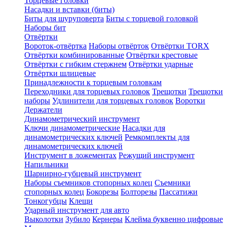
Торцевые головки
Насадки и вставки (биты)
Биты для шуруповерта
Биты с торцевой головкой
Наборы бит
Отвёртки
Вороток-отвёртка
Наборы отвёрток
Отвёртки TORX
Отвёртки комбинированные
Отвёртки крестовые
Отвёртки с гибким стержнем
Отвёртки ударные
Отвёртки шлицевые
Принадлежности к торцевым головкам
Переходники для торцевых головок
Трещотки
Трещотки
наборы
Удлинители для торцевых головок
Воротки
Держатели
Динамометрический инструмент
Ключи динамометрические
Насадки для
динамометрических ключей
Ремкомплекты для
динамометрических ключей
Инструмент в ложементах
Режущий инструмент
Напильники
Шарнирно-губцевый инструмент
Наборы съемников стопорных колец
Съемники
стопорных колец
Бокорезы
Болторезы
Пассатижи
Тонкогубцы
Клещи
Ударный инструмент для авто
Выколотки
Зубило
Кернеры
Клейма буквенно цифровые