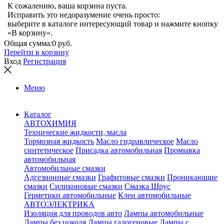
К сожалению, ваша корзина пуста.
Исправить это недоразумение очень просто:
выберите в каталоге интересующий товар и нажмите кнопку
«В корзину».
Общая сумма:
0 руб.
Перейти в корзину
Вход
Регистрация
Меню
Каталог
АВТОХИМИЯ
Технические жидкости, масла
Тормозная жидкость
Масло гидравлическое
Масло
синтетическое
Присадка автомобильная
Промывка
автомобильная
Автомобильные смазки
Адгезионные смазки
Графитовые смазки
Проникающие
смазки
Силиконовые смазки
Смазка Шрус
Герметики автомобильные
Клеи автомобильные
АВТОЭЛЕКТРИКА
Изоляция для проводов авто
Лампы автомобильные
Лампы без цоколя
Лампы галогеновые
Лампы с