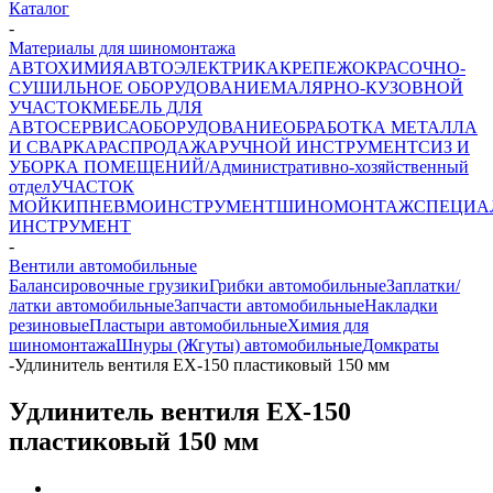
Каталог
-
Материалы для шиномонтажа
АВТОХИМИЯ
АВТОЭЛЕКТРИКА
КРЕПЕЖ
ОКРАСОЧНО-
СУШИЛЬНОЕ ОБОРУДОВАНИЕ
МАЛЯРНО-КУЗОВНОЙ
УЧАСТОК
МЕБЕЛЬ ДЛЯ
АВТОСЕРВИСА
ОБОРУДОВАНИЕ
ОБРАБОТКА МЕТАЛЛА
И СВАРКА
РАСПРОДАЖА
РУЧНОЙ ИНСТРУМЕНТ
СИЗ И
УБОРКА ПОМЕЩЕНИЙ/Административно-хозяйственный
отдел
УЧАСТОК
МОЙКИ
ПНЕВМОИНСТРУМЕНТ
ШИНОМОНТАЖ
СПЕЦИА
ИНСТРУМЕНТ
-
Вентили автомобильные
Балансировочные грузики
Грибки автомобильные
Заплатки/
латки автомобильные
Запчасти автомобильные
Накладки
резиновые
Пластыри автомобильные
Химия для
шиномонтажа
Шнуры (Жгуты) автомобильные
Домкраты
-
Удлинитель вентиля ЕХ-150 пластиковый 150 мм
Удлинитель вентиля ЕХ-150
пластиковый 150 мм