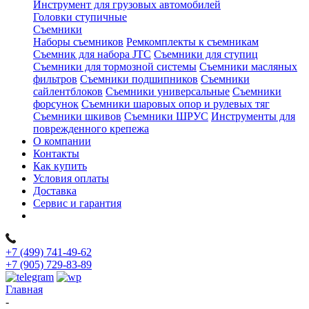
Инструмент для грузовых автомобилей
Головки ступичные
Съемники
Наборы съемников
Ремкомплекты к съемникам
Съемник для набора JTC
Съемники для ступиц
Съемники для тормозной системы
Съемники масляных
фильтров
Съемники подшипников
Съемники
сайлентблоков
Съемники универсальные
Съемники
форсунок
Съемники шаровых опор и рулевых тяг
Съемники шкивов
Съемники ШРУС
Инструменты для
поврежденного крепежа
О компании
Контакты
Как купить
Условия оплаты
Доставка
Сервис и гарантия
+7 (499) 741-49-62
+7 (905) 729-83-89
Главная
-