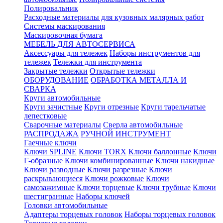
Полировальник
Расходные материалы для кузовных малярных работ
Системы маскирования
Маскировочная бумага
МЕБЕЛЬ ДЛЯ АВТОСЕРВИСА
Аксессуары для тележек
Наборы инструментов для
тележек
Тележки для инструмента
Закрытые тележки
Открытые тележки
ОБОРУДОВАНИЕ
ОБРАБОТКА МЕТАЛЛА И
СВАРКА
Круги автомобильные
Круги зачистные
Круги отрезные
Круги тарельчатые
лепестковые
Сварочные материалы
Сверла автомобильные
РАСПРОДАЖА
РУЧНОЙ ИНСТРУМЕНТ
Гаечные ключи
Ключи SPLINE
Ключи TORX
Ключи баллонные
Ключи
Г-образные
Ключи комбинированные
Ключи накидные
Ключи разводные
Ключи разрезные
Ключи
раскрывающиеся
Ключи рожковые
Ключи
самозажимные
Ключи торцевые
Ключи трубные
Ключи
шестигранные
Наборы ключей
Головки автомобильные
Адаптеры торцевых головок
Наборы торцевых головок