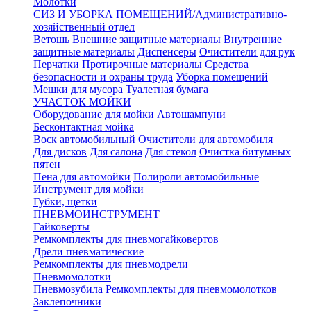
Молотки
СИЗ И УБОРКА ПОМЕЩЕНИЙ/Административно-
хозяйственный отдел
Ветошь
Внешние защитные материалы
Внутренние
защитные материалы
Диспенсеры
Очистители для рук
Перчатки
Протирочные материалы
Средства
безопасности и охраны труда
Уборка помещений
Мешки для мусора
Туалетная бумага
УЧАСТОК МОЙКИ
Оборудование для мойки
Автошампуни
Бесконтактная мойка
Воск автомобильный
Очистители для автомобиля
Для дисков
Для салона
Для стекол
Очистка битумных
пятен
Пена для автомойки
Полироли автомобильные
Инструмент для мойки
Губки, щетки
ПНЕВМОИНСТРУМЕНТ
Гайковерты
Ремкомплекты для пневмогайковертов
Дрели пневматические
Ремкомплекты для пневмодрели
Пневмомолотки
Пневмозубила
Ремкомплекты для пневмомолотков
Заклепочники