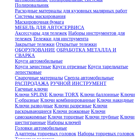
Полировальник
Расходные материалы для кузовных малярных работ
Системы маскирования
Маскировочная бумага
МЕБЕЛЬ ДЛЯ АВТОСЕРВИСА
Аксессуары для тележек
Наборы инструментов для
тележек
Тележки для инструмента
Закрытые тележки
Открытые тележки
ОБОРУДОВАНИЕ
ОБРАБОТКА МЕТАЛЛА И
СВАРКА
Круги автомобильные
Круги зачистные
Круги отрезные
Круги тарельчатые
лепестковые
Сварочные материалы
Сверла автомобильные
РАСПРОДАЖА
РУЧНОЙ ИНСТРУМЕНТ
Гаечные ключи
Ключи SPLINE
Ключи TORX
Ключи баллонные
Ключи
Г-образные
Ключи комбинированные
Ключи накидные
Ключи разводные
Ключи разрезные
Ключи
раскрывающиеся
Ключи рожковые
Ключи
самозажимные
Ключи торцевые
Ключи трубные
Ключи
шестигранные
Наборы ключей
Головки автомобильные
Адаптеры торцевых головок
Наборы торцевых головок