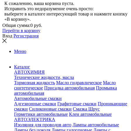
К сожалению, ваша корзина пуста.
Исправить это недоразумение очень просто:
выберите в каталоге интересующий товар и нажмите кнопку
«В корзину».
Общая сумма:
0 руб.
Перейти в корзину
Вход
Регистрация
Меню
Каталог
АВТОХИМИЯ
Технические жидкости, масла
Тормозная жидкость
Масло гидравлическое
Масло
синтетическое
Присадка автомобильная
Промывка
автомобильная
Автомобильные смазки
Адгезионные смазки
Графитовые смазки
Проникающие
смазки
Силиконовые смазки
Смазка Шрус
Герметики автомобильные
Клеи автомобильные
АВТОЭЛЕКТРИКА
Изоляция для проводов авто
Лампы автомобильные
Лампы без цоколя
Лампы галогеновые
Лампы с