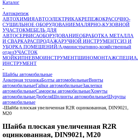
Каталог
-
Автокрепеж
АВТОХИМИЯ
АВТОЭЛЕКТРИКА
КРЕПЕЖ
ОКРАСОЧНО-
СУШИЛЬНОЕ ОБОРУДОВАНИЕ
МАЛЯРНО-КУЗОВНОЙ
УЧАСТОК
МЕБЕЛЬ ДЛЯ
АВТОСЕРВИСА
ОБОРУДОВАНИЕ
ОБРАБОТКА МЕТАЛЛА
И СВАРКА
РАСПРОДАЖА
РУЧНОЙ ИНСТРУМЕНТ
СИЗ И
УБОРКА ПОМЕЩЕНИЙ/Административно-хозяйственный
отдел
УЧАСТОК
МОЙКИ
ПНЕВМОИНСТРУМЕНТ
ШИНОМОНТАЖ
СПЕЦИА
ИНСТРУМЕНТ
-
Шайбы автомобильные
Анкерная техника
Болты автомобильные
Винты
автомобильные
Гайки автомобильные
Заклепки
автомобильные
Саморезы автомобильные
Хомуты
автомобильные
Дюбеля
Шплинты автомобильные
Шурупы
автомобильные
-
Шайба плоская увеличенная R2R оцинкованная, DIN9021,
М20
Шайба плоская увеличенная R2R
оцинкованная, DIN9021, М20