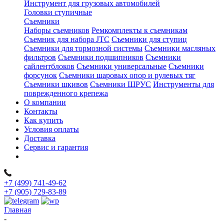
Инструмент для грузовых автомобилей
Головки ступичные
Съемники
Наборы съемников
Ремкомплекты к съемникам
Съемник для набора JTC
Съемники для ступиц
Съемники для тормозной системы
Съемники масляных
фильтров
Съемники подшипников
Съемники
сайлентблоков
Съемники универсальные
Съемники
форсунок
Съемники шаровых опор и рулевых тяг
Съемники шкивов
Съемники ШРУС
Инструменты для
поврежденного крепежа
О компании
Контакты
Как купить
Условия оплаты
Доставка
Сервис и гарантия
+7 (499) 741-49-62
+7 (905) 729-83-89
Главная
-