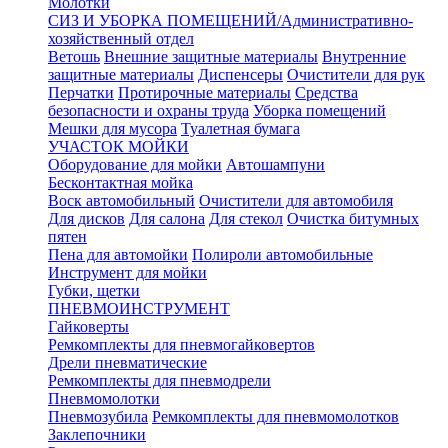
Молотки
СИЗ И УБОРКА ПОМЕЩЕНИЙ/Административно-
хозяйственный отдел
Ветошь
Внешние защитные материалы
Внутренние
защитные материалы
Диспенсеры
Очистители для рук
Перчатки
Протирочные материалы
Средства
безопасности и охраны труда
Уборка помещений
Мешки для мусора
Туалетная бумага
УЧАСТОК МОЙКИ
Оборудование для мойки
Автошампуни
Бесконтактная мойка
Воск автомобильный
Очистители для автомобиля
Для дисков
Для салона
Для стекол
Очистка битумных
пятен
Пена для автомойки
Полироли автомобильные
Инструмент для мойки
Губки, щетки
ПНЕВМОИНСТРУМЕНТ
Гайковерты
Ремкомплекты для пневмогайковертов
Дрели пневматические
Ремкомплекты для пневмодрели
Пневмомолотки
Пневмозубила
Ремкомплекты для пневмомолотков
Заклепочники