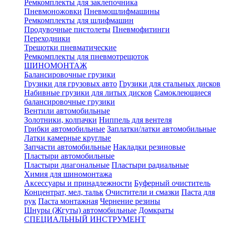
Ремкомплекты для заклепочника
Пневмоножовки
Пневмошлифмашины
Ремкомплекты для шлифмашин
Продувочные пистолеты
Пневмофитинги
Переходники
Трещотки пневматические
Ремкомплекты для пневмотрещоток
ШИНОМОНТАЖ
Балансировочные грузики
Грузики для грузовых авто
Грузики для стальных дисков
Набивные грузики для литых дисков
Самоклеющиеся
балансировочные грузики
Вентили автомобильные
Золотники, колпачки
Ниппель для вентеля
Грибки автомобильные
Заплатки/латки автомобильные
Латки камерные круглые
Запчасти автомобильные
Накладки резиновые
Пластыри автомобильные
Пластыри диагональные
Пластыри радиальные
Химия для шиномонтажа
Аксессуары и принадлежности
Буферный очиститель
Концентрат, мел, тальк
Очистители и смазки
Паста для
рук
Паста монтажная
Чернение резины
Шнуры (Жгуты) автомобильные
Домкраты
СПЕЦИАЛЬНЫЙ ИНСТРУМЕНТ