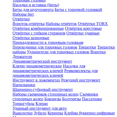
Торцевые головки
Насадки и вставки (биты)
Биты для шуруповерта
Биты с торцевой головкой
Наборы бит
Отвёртки
Вороток-отвёртка
Наборы отвёрток
Отвёртки TORX
Отвёртки комбинированные
Отвёртки крестовые
Отвёртки с гибким стержнем
Отвёртки ударные
Отвёртки шлицевые
Принадлежности к торцевым головкам
Переходники для торцевых головок
Трещотки
Трещотки
наборы
Удлинители для торцевых головок
Воротки
Держатели
Динамометрический инструмент
Ключи динамометрические
Насадки для
динамометрических ключей
Ремкомплекты для
динамометрических ключей
Инструмент в ложементах
Режущий инструмент
Напильники
Шарнирно-губцевый инструмент
Наборы съемников стопорных колец
Съемники
стопорных колец
Бокорезы
Болторезы
Пассатижи
Тонкогубцы
Клещи
Ударный инструмент для авто
Выколотки
Зубило
Кернеры
Клейма буквенно цифровые