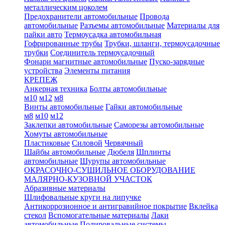
металлическим цоколем
Предохранители автомобильные
Провода
автомобильные
Разъемы автомобильные
Материалы для
пайки авто
Термоусадка автомобильная
Гофрированные трубы
Трубки, шланги, термоусадочные
трубки
Соединитель термоусадочный
Фонари магнитные автомобильные
Пуско-зарядные
устройства
Элементы питания
КРЕПЕЖ
Анкерная техника
Болты автомобильные
м10
м12
м8
Винты автомобильные
Гайки автомобильные
м8
м10
м12
Заклепки автомобильные
Саморезы автомобильные
Хомуты автомобильные
Пластиковые
Силовой
Червячный
Шайбы автомобильные
Дюбеля
Шплинты
автомобильные
Шурупы автомобильные
ОКРАСОЧНО-СУШИЛЬНОЕ ОБОРУДОВАНИЕ
МАЛЯРНО-КУЗОВНОЙ УЧАСТОК
Абразивные материалы
Шлифовальные круги на липучке
Антикоррозионное и антигравийное покрытие
Вклейка
стекол
Вспомогательные материалы
Лаки
автомобильные
Полировальные системы