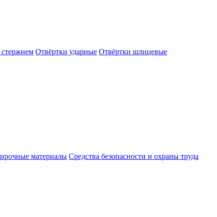
 стержнем
Отвёртки ударные
Отвёртки шлицевые
ирочные материалы
Средства безопасности и охраны труда