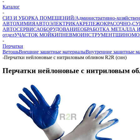
-
Каталог
-
СИЗ И УБОРКА ПОМЕЩЕНИЙ/Административно-хозяйствен
АВТОХИМИЯ
АВТОЭЛЕКТРИКА
КРЕПЕЖ
ОКРАСОЧНО-СУ
АВТОСЕРВИСА
ОБОРУДОВАНИЕ
ОБРАБОТКА МЕТАЛЛА 
отдел
УЧАСТОК МОЙКИ
ПНЕВМОИНСТРУМЕНТ
ШИНОМО
-
Перчатки
Ветошь
Внешние защитные материалы
Внутренние защитные м
-
Перчатки нейлоновые с нитриловым обливом R2R (син)
Перчатки нейлоновые с нитриловым об