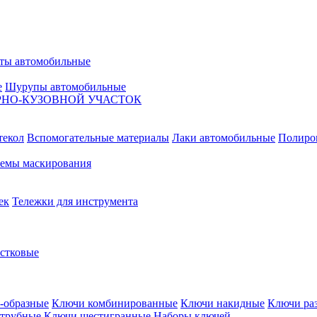
ты автомобильные
е
Шурупы автомобильные
НО-КУЗОВНОЙ УЧАСТОК
текол
Вспомогательные материалы
Лаки автомобильные
Полиро
емы маскирования
ек
Тележки для инструмента
естковые
-образные
Ключи комбинированные
Ключи накидные
Ключи ра
трубные
Ключи шестигранные
Наборы ключей