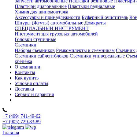
Запчасти автомобильные
Накладки резиновые
Пластыри 
Пластыри диагональные
Пластыри радиальные
Химия для шиномонтажа
Аксессуары и принадлежности
Буферный очиститель
Кон
Шнуры (Жгуты) автомобильные
Домкраты
СПЕЦИАЛЬНЫЙ ИНСТРУМЕНТ
Инструмент для грузовых автомобилей
Головки ступичные
Съемники
Наборы съемников
Ремкомплекты к съемникам
Съемник 
Съемники сайлентблоков
Съемники универсальные
Съем
крепежа
О компании
Контакты
Как купить
Условия оплаты
Доставка
Сервис и гарантия
+7 (499) 741-49-62
+7 (905) 729-83-89
Главная