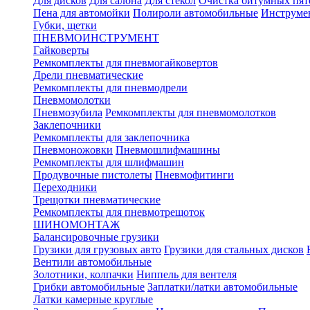
Для дисков
Для салона
Для стекол
Очистка битумных пят
Пена для автомойки
Полироли автомобильные
Инструме
Губки, щетки
ПНЕВМОИНСТРУМЕНТ
Гайковерты
Ремкомплекты для пневмогайковертов
Дрели пневматические
Ремкомплекты для пневмодрели
Пневмомолотки
Пневмозубила
Ремкомплекты для пневмомолотков
Заклепочники
Ремкомплекты для заклепочника
Пневмоножовки
Пневмошлифмашины
Ремкомплекты для шлифмашин
Продувочные пистолеты
Пневмофитинги
Переходники
Трещотки пневматические
Ремкомплекты для пневмотрещоток
ШИНОМОНТАЖ
Балансировочные грузики
Грузики для грузовых авто
Грузики для стальных дисков
Вентили автомобильные
Золотники, колпачки
Ниппель для вентеля
Грибки автомобильные
Заплатки/латки автомобильные
Латки камерные круглые