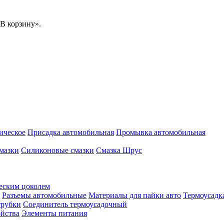
В корзину».
ическое
Присадка автомобильная
Промывка автомобильная
мазки
Силиконовые смазки
Смазка Шрус
еским цоколем
Разъемы автомобильные
Материалы для пайки авто
Термоусадк
трубки
Соединитель термоусадочный
ойства
Элементы питания