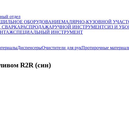
ный отдел
ШИЛЬНОЕ ОБОРУДОВАНИЕ
МАЛЯРНО-КУЗОВНОЙ УЧАСТ
И СВАРКА
РАСПРОДАЖА
РУЧНОЙ ИНСТРУМЕНТ
СИЗ И УБО
НТАЖ
СПЕЦИАЛЬНЫЙ ИНСТРУМЕНТ
атериалы
Диспенсеры
Очистители для рук
Протирочные материал
ливом R2R (син)