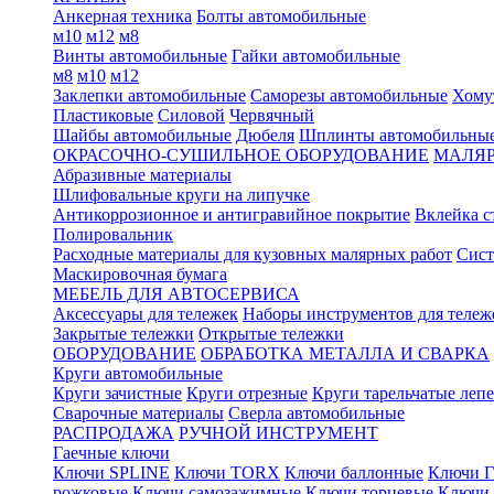
Анкерная техника
Болты автомобильные
м10
м12
м8
Винты автомобильные
Гайки автомобильные
м8
м10
м12
Заклепки автомобильные
Саморезы автомобильные
Хому
Пластиковые
Силовой
Червячный
Шайбы автомобильные
Дюбеля
Шплинты автомобильны
ОКРАСОЧНО-СУШИЛЬНОЕ ОБОРУДОВАНИЕ
МАЛЯР
Абразивные материалы
Шлифовальные круги на липучке
Антикоррозионное и антигравийное покрытие
Вклейка с
Полировальник
Расходные материалы для кузовных малярных работ
Сист
Маскировочная бумага
МЕБЕЛЬ ДЛЯ АВТОСЕРВИСА
Аксессуары для тележек
Наборы инструментов для тележ
Закрытые тележки
Открытые тележки
ОБОРУДОВАНИЕ
ОБРАБОТКА МЕТАЛЛА И СВАРКА
Круги автомобильные
Круги зачистные
Круги отрезные
Круги тарельчатые леп
Сварочные материалы
Сверла автомобильные
РАСПРОДАЖА
РУЧНОЙ ИНСТРУМЕНТ
Гаечные ключи
Ключи SPLINE
Ключи TORX
Ключи баллонные
Ключи Г
рожковые
Ключи самозажимные
Ключи торцевые
Ключи 