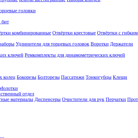
орцевые головки
 бит
ёртки комбинированные
Отвёртки крестовые
Отвёртки с гибким
наборы
Удлинители для торцевых головок
Воротки
Держатели
ких ключей
Ремкомплекты для динамометрических ключей
х колец
Бокорезы
Болторезы
Пассатижи
Тонкогубцы
Клещи
Молотки
твенный отдел
тные материалы
Диспенсеры
Очистители для рук
Перчатки
Прот