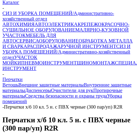
Каталог
-
СИЗ И УБОРКА ПОМЕЩЕНИЙ/Административно-
хозяйственный отдел
АВТОХИМИЯ
АВТОЭЛЕКТРИКА
КРЕПЕЖ
ОКРАСОЧНО-
СУШИЛЬНОЕ ОБОРУДОВАНИЕ
МАЛЯРНО-КУЗОВНОЙ
УЧАСТОК
МЕБЕЛЬ ДЛЯ
АВТОСЕРВИСА
ОБОРУДОВАНИЕ
ОБРАБОТКА МЕТАЛЛА
И СВАРКА
РАСПРОДАЖА
РУЧНОЙ ИНСТРУМЕНТ
СИЗ И
УБОРКА ПОМЕЩЕНИЙ/Административно-хозяйственный
отдел
УЧАСТОК
МОЙКИ
ПНЕВМОИНСТРУМЕНТ
ШИНОМОНТАЖ
СПЕЦИА
ИНСТРУМЕНТ
-
Перчатки
Ветошь
Внешние защитные материалы
Внутренние защитные
материалы
Диспенсеры
Очистители для рук
Протирочные
материалы
Средства безопасности и охраны труда
Уборка
помещений
-
Перчатки х/б 10 кл. 5 н. с ПВХ черные (300 пар/уп) R2R
Перчатки х/б 10 кл. 5 н. с ПВХ черные
(300 пар/уп) R2R