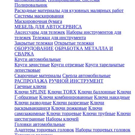
Полировальник
Расходные материалы для кузовных малярных работ
Системы маскирования
Маскировочная бумага
МЕБЕЛЬ ДЛЯ АВТОСЕРВИСА
Аксессуары для тележек
Наборы инструментов для
тележек
Тележки для инструмента
Закрытые тележки
Открытые тележки
ОБОРУДОВАНИЕ
ОБРАБОТКА МЕТАЛЛА И
СВАРКА
Круги автомобильные
Круги зачистные
Круги отрезные
Круги тарельчатые
лепестковые
Сварочные материалы
Сверла автомобильные
РАСПРОДАЖА
РУЧНОЙ ИНСТРУМЕНТ
Гаечные ключи
Ключи SPLINE
Ключи TORX
Ключи баллонные
Ключи
Г-образные
Ключи комбинированные
Ключи накидные
Ключи разводные
Ключи разрезные
Ключи
раскрывающиеся
Ключи рожковые
Ключи
самозажимные
Ключи торцевые
Ключи трубные
Ключи
шестигранные
Наборы ключей
Головки автомобильные
Адаптеры торцевых головок
Наборы торцевых головок