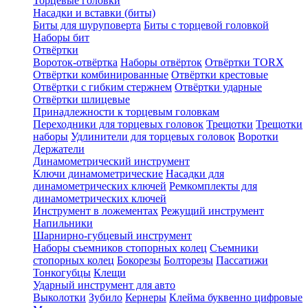
Торцевые головки
Насадки и вставки (биты)
Биты для шуруповерта
Биты с торцевой головкой
Наборы бит
Отвёртки
Вороток-отвёртка
Наборы отвёрток
Отвёртки TORX
Отвёртки комбинированные
Отвёртки крестовые
Отвёртки с гибким стержнем
Отвёртки ударные
Отвёртки шлицевые
Принадлежности к торцевым головкам
Переходники для торцевых головок
Трещотки
Трещотки
наборы
Удлинители для торцевых головок
Воротки
Держатели
Динамометрический инструмент
Ключи динамометрические
Насадки для
динамометрических ключей
Ремкомплекты для
динамометрических ключей
Инструмент в ложементах
Режущий инструмент
Напильники
Шарнирно-губцевый инструмент
Наборы съемников стопорных колец
Съемники
стопорных колец
Бокорезы
Болторезы
Пассатижи
Тонкогубцы
Клещи
Ударный инструмент для авто
Выколотки
Зубило
Кернеры
Клейма буквенно цифровые