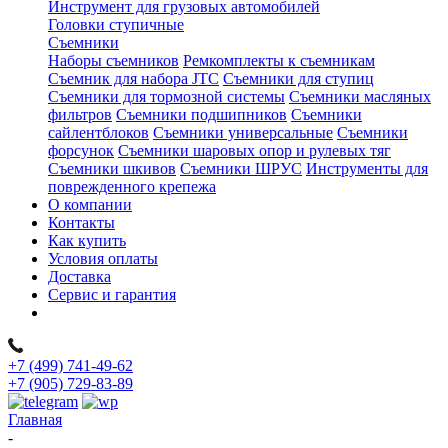
Инструмент для грузовых автомобилей
Головки ступичные
Съемники
Наборы съемников
Ремкомплекты к съемникам
Съемник для набора JTC
Съемники для ступиц
Съемники для тормозной системы
Съемники масляных
фильтров
Съемники подшипников
Съемники
сайлентблоков
Съемники универсальные
Съемники
форсунок
Съемники шаровых опор и рулевых тяг
Съемники шкивов
Съемники ШРУС
Инструменты для
поврежденного крепежа
О компании
Контакты
Как купить
Условия оплаты
Доставка
Сервис и гарантия
+7 (499) 741-49-62
+7 (905) 729-83-89
Главная
-