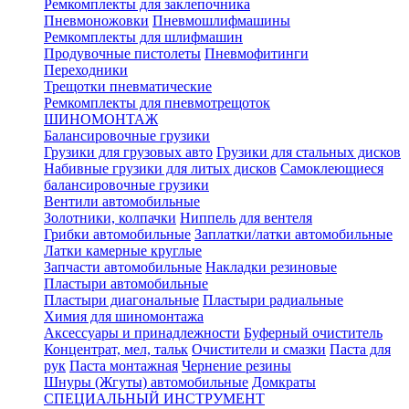
Ремкомплекты для заклепочника
Пневмоножовки
Пневмошлифмашины
Ремкомплекты для шлифмашин
Продувочные пистолеты
Пневмофитинги
Переходники
Трещотки пневматические
Ремкомплекты для пневмотрещоток
ШИНОМОНТАЖ
Балансировочные грузики
Грузики для грузовых авто
Грузики для стальных дисков
Набивные грузики для литых дисков
Самоклеющиеся
балансировочные грузики
Вентили автомобильные
Золотники, колпачки
Ниппель для вентеля
Грибки автомобильные
Заплатки/латки автомобильные
Латки камерные круглые
Запчасти автомобильные
Накладки резиновые
Пластыри автомобильные
Пластыри диагональные
Пластыри радиальные
Химия для шиномонтажа
Аксессуары и принадлежности
Буферный очиститель
Концентрат, мел, тальк
Очистители и смазки
Паста для
рук
Паста монтажная
Чернение резины
Шнуры (Жгуты) автомобильные
Домкраты
СПЕЦИАЛЬНЫЙ ИНСТРУМЕНТ