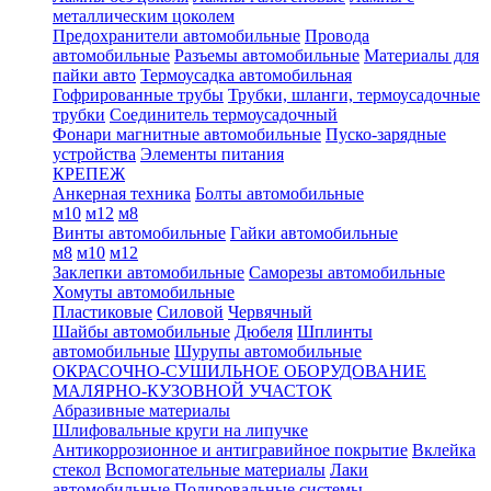
металлическим цоколем
Предохранители автомобильные
Провода
автомобильные
Разъемы автомобильные
Материалы для
пайки авто
Термоусадка автомобильная
Гофрированные трубы
Трубки, шланги, термоусадочные
трубки
Соединитель термоусадочный
Фонари магнитные автомобильные
Пуско-зарядные
устройства
Элементы питания
КРЕПЕЖ
Анкерная техника
Болты автомобильные
м10
м12
м8
Винты автомобильные
Гайки автомобильные
м8
м10
м12
Заклепки автомобильные
Саморезы автомобильные
Хомуты автомобильные
Пластиковые
Силовой
Червячный
Шайбы автомобильные
Дюбеля
Шплинты
автомобильные
Шурупы автомобильные
ОКРАСОЧНО-СУШИЛЬНОЕ ОБОРУДОВАНИЕ
МАЛЯРНО-КУЗОВНОЙ УЧАСТОК
Абразивные материалы
Шлифовальные круги на липучке
Антикоррозионное и антигравийное покрытие
Вклейка
стекол
Вспомогательные материалы
Лаки
автомобильные
Полировальные системы