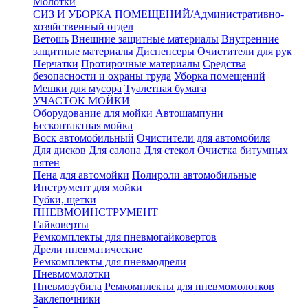
Молотки
СИЗ И УБОРКА ПОМЕЩЕНИЙ/Административно-
хозяйственный отдел
Ветошь
Внешние защитные материалы
Внутренние
защитные материалы
Диспенсеры
Очистители для рук
Перчатки
Протирочные материалы
Средства
безопасности и охраны труда
Уборка помещений
Мешки для мусора
Туалетная бумага
УЧАСТОК МОЙКИ
Оборудование для мойки
Автошампуни
Бесконтактная мойка
Воск автомобильный
Очистители для автомобиля
Для дисков
Для салона
Для стекол
Очистка битумных
пятен
Пена для автомойки
Полироли автомобильные
Инструмент для мойки
Губки, щетки
ПНЕВМОИНСТРУМЕНТ
Гайковерты
Ремкомплекты для пневмогайковертов
Дрели пневматические
Ремкомплекты для пневмодрели
Пневмомолотки
Пневмозубила
Ремкомплекты для пневмомолотков
Заклепочники