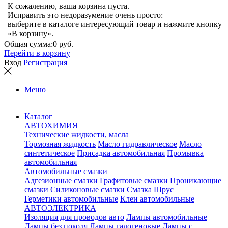
К сожалению, ваша корзина пуста.
Исправить это недоразумение очень просто:
выберите в каталоге интересующий товар и нажмите кнопку
«В корзину».
Общая сумма:
0 руб.
Перейти в корзину
Вход
Регистрация
Меню
Каталог
АВТОХИМИЯ
Технические жидкости, масла
Тормозная жидкость
Масло гидравлическое
Масло
синтетическое
Присадка автомобильная
Промывка
автомобильная
Автомобильные смазки
Адгезионные смазки
Графитовые смазки
Проникающие
смазки
Силиконовые смазки
Смазка Шрус
Герметики автомобильные
Клеи автомобильные
АВТОЭЛЕКТРИКА
Изоляция для проводов авто
Лампы автомобильные
Лампы без цоколя
Лампы галогеновые
Лампы с