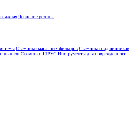
онтажная
Чернение резины
системы
Съемники масляных фильтров
Съемники подшипников
и шкивов
Съемники ШРУС
Инструменты для поврежденного