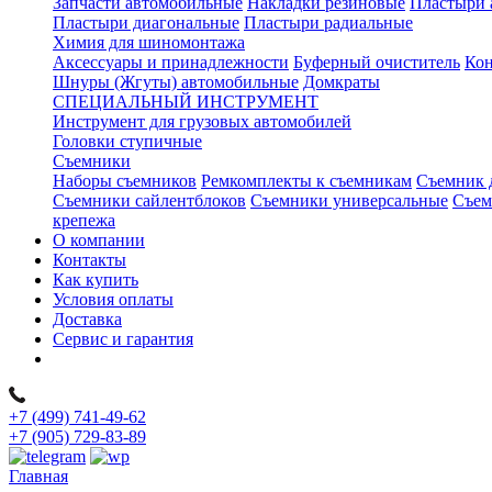
Запчасти автомобильные
Накладки резиновые
Пластыри 
Пластыри диагональные
Пластыри радиальные
Химия для шиномонтажа
Аксессуары и принадлежности
Буферный очиститель
Кон
Шнуры (Жгуты) автомобильные
Домкраты
СПЕЦИАЛЬНЫЙ ИНСТРУМЕНТ
Инструмент для грузовых автомобилей
Головки ступичные
Съемники
Наборы съемников
Ремкомплекты к съемникам
Съемник 
Съемники сайлентблоков
Съемники универсальные
Съем
крепежа
О компании
Контакты
Как купить
Условия оплаты
Доставка
Сервис и гарантия
+7 (499) 741-49-62
+7 (905) 729-83-89
Главная