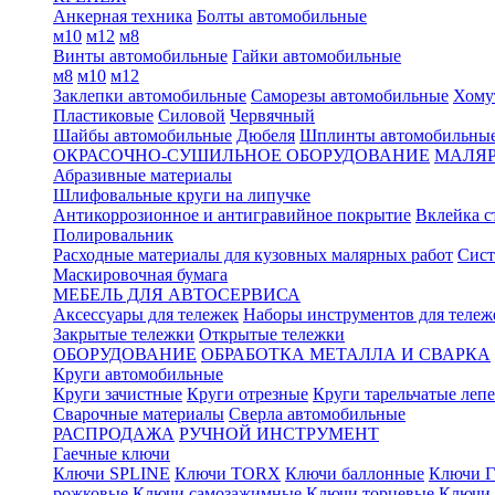
Анкерная техника
Болты автомобильные
м10
м12
м8
Винты автомобильные
Гайки автомобильные
м8
м10
м12
Заклепки автомобильные
Саморезы автомобильные
Хому
Пластиковые
Силовой
Червячный
Шайбы автомобильные
Дюбеля
Шплинты автомобильны
ОКРАСОЧНО-СУШИЛЬНОЕ ОБОРУДОВАНИЕ
МАЛЯР
Абразивные материалы
Шлифовальные круги на липучке
Антикоррозионное и антигравийное покрытие
Вклейка с
Полировальник
Расходные материалы для кузовных малярных работ
Сист
Маскировочная бумага
МЕБЕЛЬ ДЛЯ АВТОСЕРВИСА
Аксессуары для тележек
Наборы инструментов для тележ
Закрытые тележки
Открытые тележки
ОБОРУДОВАНИЕ
ОБРАБОТКА МЕТАЛЛА И СВАРКА
Круги автомобильные
Круги зачистные
Круги отрезные
Круги тарельчатые леп
Сварочные материалы
Сверла автомобильные
РАСПРОДАЖА
РУЧНОЙ ИНСТРУМЕНТ
Гаечные ключи
Ключи SPLINE
Ключи TORX
Ключи баллонные
Ключи Г
рожковые
Ключи самозажимные
Ключи торцевые
Ключи 