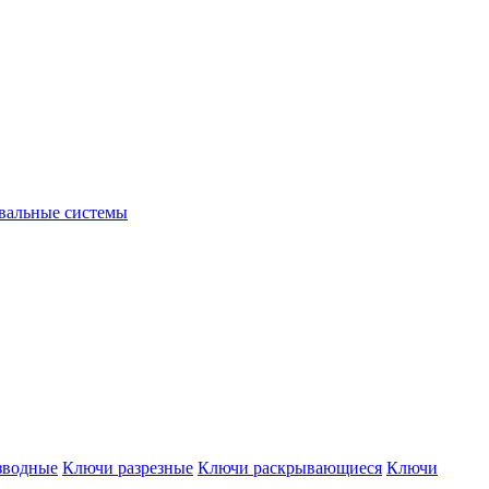
вальные системы
зводные
Ключи разрезные
Ключи раскрывающиеся
Ключи