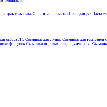
автомобильные
центрат, мел, тальк
Очистители и смазки
Паста для рук
Паста м
для набора JTC
Съемники для ступиц
Съемники для тормозной 
ники форсунок
Съемники шаровых опор и рулевых тяг
Съемник