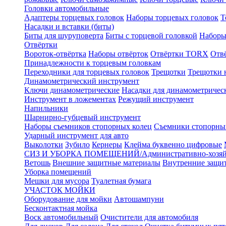
Головки автомобильные
Адаптеры торцевых головок
Наборы торцевых головок
Т
Насадки и вставки (биты)
Биты для шуруповерта
Биты с торцевой головкой
Наборы
Отвёртки
Вороток-отвёртка
Наборы отвёрток
Отвёртки TORX
Отв
Принадлежности к торцевым головкам
Переходники для торцевых головок
Трещотки
Трещотки 
Динамометрический инструмент
Ключи динамометрические
Насадки для динамометричес
Инструмент в ложементах
Режущий инструмент
Напильники
Шарнирно-губцевый инструмент
Наборы съемников стопорных колец
Съемники стопорны
Ударный инструмент для авто
Выколотки
Зубило
Кернеры
Клейма буквенно цифровые
СИЗ И УБОРКА ПОМЕЩЕНИЙ/Административно-хозяйс
Ветошь
Внешние защитные материалы
Внутренние защи
Уборка помещений
Мешки для мусора
Туалетная бумага
УЧАСТОК МОЙКИ
Оборудование для мойки
Автошампуни
Бесконтактная мойка
Воск автомобильный
Очистители для автомобиля