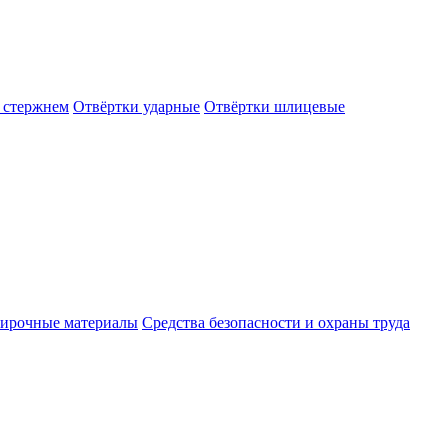
 стержнем
Отвёртки ударные
Отвёртки шлицевые
ирочные материалы
Средства безопасности и охраны труда