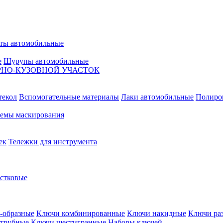
ты автомобильные
е
Шурупы автомобильные
НО-КУЗОВНОЙ УЧАСТОК
текол
Вспомогательные материалы
Лаки автомобильные
Полиро
емы маскирования
ек
Тележки для инструмента
естковые
-образные
Ключи комбинированные
Ключи накидные
Ключи ра
трубные
Ключи шестигранные
Наборы ключей