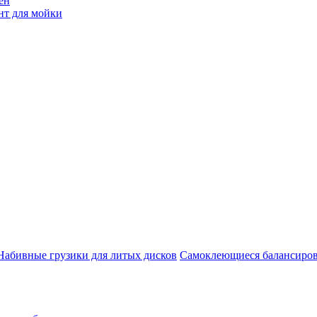
ен
нт для мойки
Набивные грузики для литых дисков
Самоклеющиеся балансиров