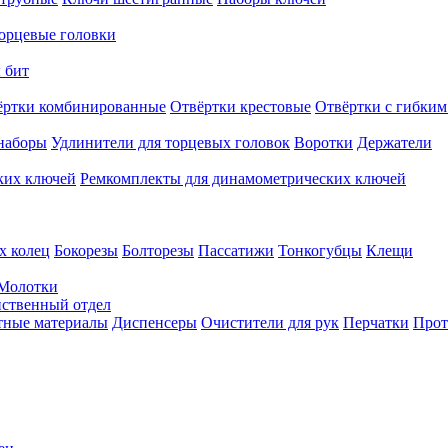
орцевые головки
 бит
ёртки комбинированные
Отвёртки крестовые
Отвёртки с гибким
наборы
Удлинители для торцевых головок
Воротки
Держатели
ких ключей
Ремкомплекты для динамометрических ключей
х колец
Бокорезы
Болторезы
Пассатижи
Тонкогубцы
Клещи
Молотки
твенный отдел
тные материалы
Диспенсеры
Очистители для рук
Перчатки
Прот