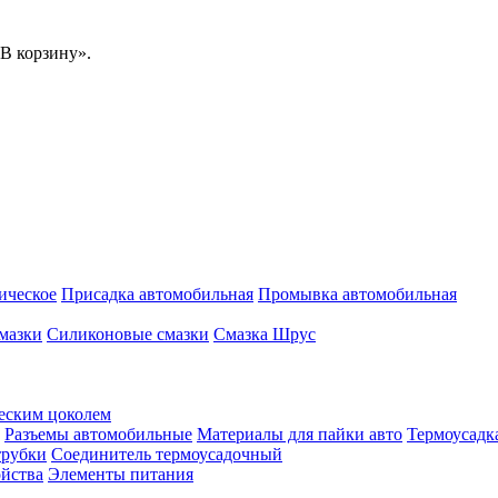
В корзину».
ическое
Присадка автомобильная
Промывка автомобильная
мазки
Силиконовые смазки
Смазка Шрус
еским цоколем
Разъемы автомобильные
Материалы для пайки авто
Термоусадк
трубки
Соединитель термоусадочный
ойства
Элементы питания