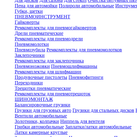
Для дисков
Для салона
Для стекол
Очистка битумных пят
Пена для автомойки
Полироли автомобильные
Инструме
Губки, щетки
ПНЕВМОИНСТРУМЕНТ
Гайковерты
Ремкомплекты для пневмогайковертов
Дрели пневматические
Ремкомплекты для пневмодрели
Пневмомолотки
Пневмозубила
Ремкомплекты для пневмомолотков
Заклепочники
Ремкомплекты для заклепочника
Пневмоножовки
Пневмошлифмашины
Ремкомплекты для шлифмашин
Продувочные пистолеты
Пневмофитинги
Переходники
Трещотки пневматические
Ремкомплекты для пневмотрещоток
ШИНОМОНТАЖ
Балансировочные грузики
Грузики для грузовых авто
Грузики для стальных дисков
Вентили автомобильные
Золотники, колпачки
Ниппель для вентеля
Грибки автомобильные
Заплатки/латки автомобильные
Латки камерные круглые