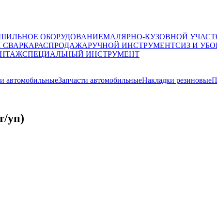
ШИЛЬНОЕ ОБОРУДОВАНИЕ
МАЛЯРНО-КУЗОВНОЙ УЧАСТ
И СВАРКА
РАСПРОДАЖА
РУЧНОЙ ИНСТРУМЕНТ
СИЗ И УБО
НТАЖ
СПЕЦИАЛЬНЫЙ ИНСТРУМЕНТ
ки автомобильные
Запчасти автомобильные
Накладки резиновые
П
т/уп)