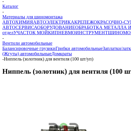
-
Каталог
-
Материалы для шиномонтажа
АВТОХИМИЯ
АВТОЭЛЕКТРИКА
КРЕПЕЖ
ОКРАСОЧНО-СУ
АВТОСЕРВИСА
ОБОРУДОВАНИЕ
ОБРАБОТКА МЕТАЛЛА 
отдел
УЧАСТОК МОЙКИ
ПНЕВМОИНСТРУМЕНТ
ШИНОМО
-
Вентили автомобильные
Балансировочные грузики
Грибки автомобильные
Заплатки/лат
(Жгуты) автомобильные
Домкраты
-
Ниппель (золотник) для вентиля (100 шт/уп)
Ниппель (золотник) для вентиля (100 ш