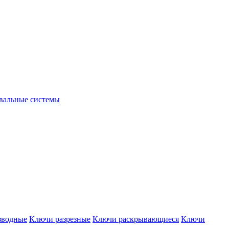
вальные системы
зводные
Ключи разрезные
Ключи раскрывающиеся
Ключи