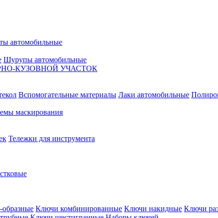
ты автомобильные
е
Шурупы автомобильные
НО-КУЗОВНОЙ УЧАСТОК
текол
Вспомогательные материалы
Лаки автомобильные
Полиро
емы маскирования
ек
Тележки для инструмента
естковые
-образные
Ключи комбинированные
Ключи накидные
Ключи ра
трубные
Ключи шестигранные
Наборы ключей