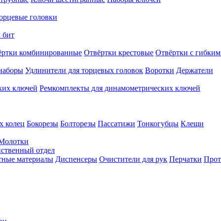
орцевые головки
 бит
ёртки комбинированные
Отвёртки крестовые
Отвёртки с гибким
наборы
Удлинители для торцевых головок
Воротки
Держатели
ких ключей
Ремкомплекты для динамометрических ключей
х колец
Бокорезы
Болторезы
Пассатижи
Тонкогубцы
Клещи
Молотки
твенный отдел
тные материалы
Диспенсеры
Очистители для рук
Перчатки
Прот