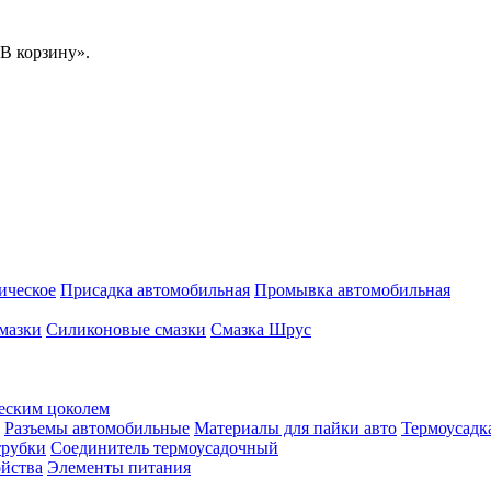
В корзину».
ическое
Присадка автомобильная
Промывка автомобильная
мазки
Силиконовые смазки
Смазка Шрус
еским цоколем
Разъемы автомобильные
Материалы для пайки авто
Термоусадк
трубки
Соединитель термоусадочный
ойства
Элементы питания