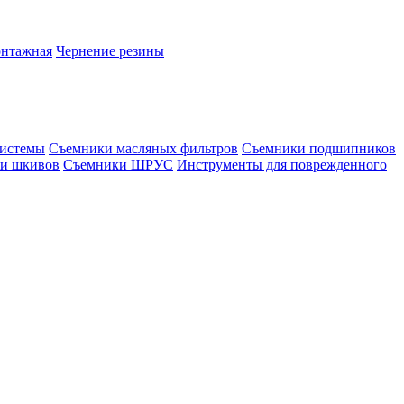
онтажная
Чернение резины
системы
Съемники масляных фильтров
Съемники подшипников
и шкивов
Съемники ШРУС
Инструменты для поврежденного