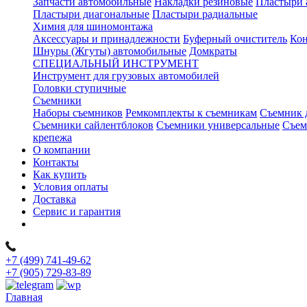
Запчасти автомобильные
Накладки резиновые
Пластыри 
Пластыри диагональные
Пластыри радиальные
Химия для шиномонтажа
Аксессуары и принадлежности
Буферный очиститель
Кон
Шнуры (Жгуты) автомобильные
Домкраты
СПЕЦИАЛЬНЫЙ ИНСТРУМЕНТ
Инструмент для грузовых автомобилей
Головки ступичные
Съемники
Наборы съемников
Ремкомплекты к съемникам
Съемник 
Съемники сайлентблоков
Съемники универсальные
Съем
крепежа
О компании
Контакты
Как купить
Условия оплаты
Доставка
Сервис и гарантия
+7 (499) 741-49-62
+7 (905) 729-83-89
Главная