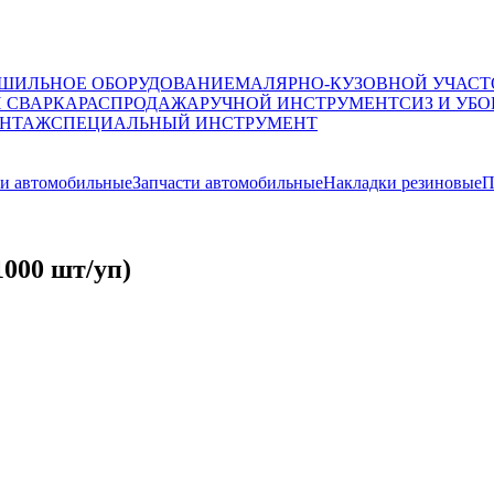
ШИЛЬНОЕ ОБОРУДОВАНИЕ
МАЛЯРНО-КУЗОВНОЙ УЧАСТ
И СВАРКА
РАСПРОДАЖА
РУЧНОЙ ИНСТРУМЕНТ
СИЗ И УБО
НТАЖ
СПЕЦИАЛЬНЫЙ ИНСТРУМЕНТ
ки автомобильные
Запчасти автомобильные
Накладки резиновые
П
1000 шт/уп)