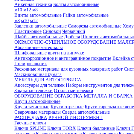
Анкерная техника
Болты автомобильные
м10
м12
м8
Винты автомобильные
Гайки автомобильные
м8
м10
м12
Заклепки автомобильные
Саморезы автомобильные
Хому
Пластиковые
Силовой
Червячный
Шайбы автомобильные
Дюбеля
Шплинты автомобильны
ОКРАСОЧНО-СУШИЛЬНОЕ ОБОРУДОВАНИЕ
МАЛЯР
Абразивные материалы
Шлифовальные круги на липучке
Антикоррозионное и антигравийное покрытие
Вклейка с
Полировальник
Расходные материалы для кузовных малярных работ
Сист
Маскировочная бумага
МЕБЕЛЬ ДЛЯ АВТОСЕРВИСА
Аксессуары для тележек
Наборы инструментов для тележ
Закрытые тележки
Открытые тележки
ОБОРУДОВАНИЕ
ОБРАБОТКА МЕТАЛЛА И СВАРКА
Круги автомобильные
Круги зачистные
Круги отрезные
Круги тарельчатые леп
Сварочные материалы
Сверла автомобильные
РАСПРОДАЖА
РУЧНОЙ ИНСТРУМЕНТ
Гаечные ключи
Ключи SPLINE
Ключи TORX
Ключи баллонные
Ключи Г
рожковые
Ключи самозажимные
Ключи торцевые
Ключи 