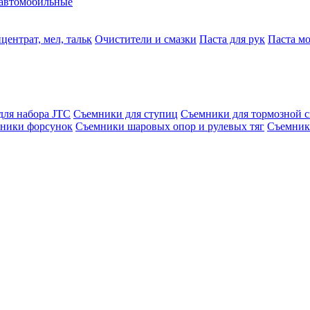
автомобильные
центрат, мел, тальк
Очистители и смазки
Паста для рук
Паста м
для набора JTC
Съемники для ступиц
Съемники для тормозной 
ники форсунок
Съемники шаровых опор и рулевых тяг
Съемник