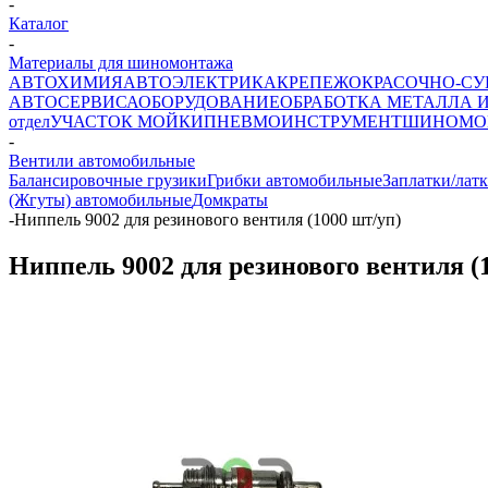
-
Каталог
-
Материалы для шиномонтажа
АВТОХИМИЯ
АВТОЭЛЕКТРИКА
КРЕПЕЖ
ОКРАСОЧНО-СУ
АВТОСЕРВИСА
ОБОРУДОВАНИЕ
ОБРАБОТКА МЕТАЛЛА 
отдел
УЧАСТОК МОЙКИ
ПНЕВМОИНСТРУМЕНТ
ШИНОМО
-
Вентили автомобильные
Балансировочные грузики
Грибки автомобильные
Заплатки/лат
(Жгуты) автомобильные
Домкраты
-
Ниппель 9002 для резинового вентиля (1000 шт/уп)
Ниппель 9002 для резинового вентиля (