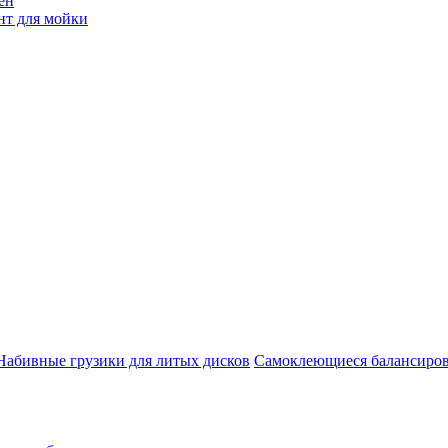
ен
нт для мойки
Набивные грузики для литых дисков
Самоклеющиеся балансиров