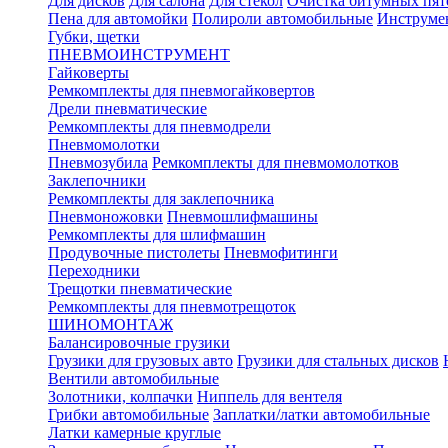
Для дисков
Для салона
Для стекол
Очистка битумных пят
Пена для автомойки
Полироли автомобильные
Инструме
Губки, щетки
ПНЕВМОИНСТРУМЕНТ
Гайковерты
Ремкомплекты для пневмогайковертов
Дрели пневматические
Ремкомплекты для пневмодрели
Пневмомолотки
Пневмозубила
Ремкомплекты для пневмомолотков
Заклепочники
Ремкомплекты для заклепочника
Пневмоножовки
Пневмошлифмашины
Ремкомплекты для шлифмашин
Продувочные пистолеты
Пневмофитинги
Переходники
Трещотки пневматические
Ремкомплекты для пневмотрещоток
ШИНОМОНТАЖ
Балансировочные грузики
Грузики для грузовых авто
Грузики для стальных дисков
Вентили автомобильные
Золотники, колпачки
Ниппель для вентеля
Грибки автомобильные
Заплатки/латки автомобильные
Латки камерные круглые