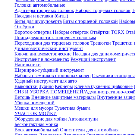
Головки автомобильные
Адаптеры торцевых головок
Наборы торцевых головок
Т
Насадки и вставки (биты)
Биты для шуруповерта
Биты с торцевой головкой
Наборы
Отвёртки
Вороток-отвёртка
Наборы отвёрток
Отвёртки TORX
Отв
Принадлежности к торцевым головкам
Переходники для торцевых головок
Трещотки
Трещотки 
Динамометрический инструмент
Ключи динамометрические
Насадки для динамометричес
Инструмент в ложементах
Режущий инструмент
Напильники
Шарнирно-губцевый инструмент
Наборы съемников стопорных колец
Съемники стопорны
Ударный инструмент для авто
Выколотки
Зубило
Кернеры
Клейма буквенно цифровые
СИЗ И УБОРКА ПОМЕЩЕНИЙ/Административно-хозяйс
Ветошь
Внешние защитные материалы
Внутренние защи
Уборка помещений
Мешки для мусора
Туалетная бумага
УЧАСТОК МОЙКИ
Оборудование для мойки
Автошампуни
Бесконтактная мойка
Воск автомобильный
Очистители для автомобиля