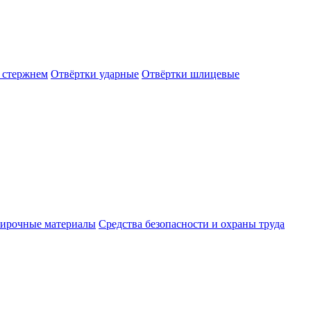
 стержнем
Отвёртки ударные
Отвёртки шлицевые
ирочные материалы
Средства безопасности и охраны труда