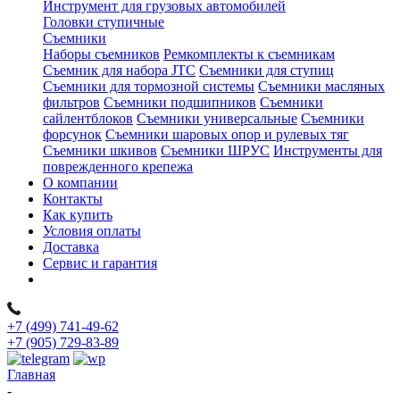
Инструмент для грузовых автомобилей
Головки ступичные
Съемники
Наборы съемников
Ремкомплекты к съемникам
Съемник для набора JTC
Съемники для ступиц
Съемники для тормозной системы
Съемники масляных
фильтров
Съемники подшипников
Съемники
сайлентблоков
Съемники универсальные
Съемники
форсунок
Съемники шаровых опор и рулевых тяг
Съемники шкивов
Съемники ШРУС
Инструменты для
поврежденного крепежа
О компании
Контакты
Как купить
Условия оплаты
Доставка
Сервис и гарантия
+7 (499) 741-49-62
+7 (905) 729-83-89
Главная
-