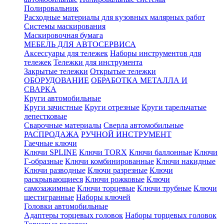
Полировальник
Расходные материалы для кузовных малярных работ
Системы маскирования
Маскировочная бумага
МЕБЕЛЬ ДЛЯ АВТОСЕРВИСА
Аксессуары для тележек
Наборы инструментов для
тележек
Тележки для инструмента
Закрытые тележки
Открытые тележки
ОБОРУДОВАНИЕ
ОБРАБОТКА МЕТАЛЛА И
СВАРКА
Круги автомобильные
Круги зачистные
Круги отрезные
Круги тарельчатые
лепестковые
Сварочные материалы
Сверла автомобильные
РАСПРОДАЖА
РУЧНОЙ ИНСТРУМЕНТ
Гаечные ключи
Ключи SPLINE
Ключи TORX
Ключи баллонные
Ключи
Г-образные
Ключи комбинированные
Ключи накидные
Ключи разводные
Ключи разрезные
Ключи
раскрывающиеся
Ключи рожковые
Ключи
самозажимные
Ключи торцевые
Ключи трубные
Ключи
шестигранные
Наборы ключей
Головки автомобильные
Адаптеры торцевых головок
Наборы торцевых головок