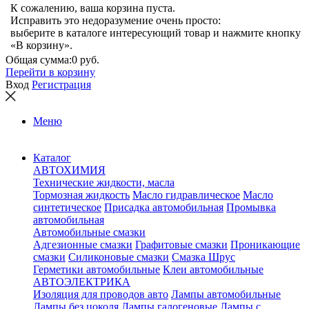
К сожалению, ваша корзина пуста.
Исправить это недоразумение очень просто:
выберите в каталоге интересующий товар и нажмите кнопку
«В корзину».
Общая сумма:
0 руб.
Перейти в корзину
Вход
Регистрация
Меню
Каталог
АВТОХИМИЯ
Технические жидкости, масла
Тормозная жидкость
Масло гидравлическое
Масло
синтетическое
Присадка автомобильная
Промывка
автомобильная
Автомобильные смазки
Адгезионные смазки
Графитовые смазки
Проникающие
смазки
Силиконовые смазки
Смазка Шрус
Герметики автомобильные
Клеи автомобильные
АВТОЭЛЕКТРИКА
Изоляция для проводов авто
Лампы автомобильные
Лампы без цоколя
Лампы галогеновые
Лампы с