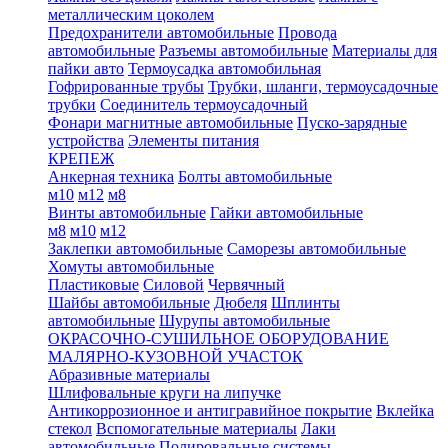
металлическим цоколем
Предохранители автомобильные
Провода
автомобильные
Разъемы автомобильные
Материалы для
пайки авто
Термоусадка автомобильная
Гофрированные трубы
Трубки, шланги, термоусадочные
трубки
Соединитель термоусадочный
Фонари магнитные автомобильные
Пуско-зарядные
устройства
Элементы питания
КРЕПЕЖ
Анкерная техника
Болты автомобильные
м10
м12
м8
Винты автомобильные
Гайки автомобильные
м8
м10
м12
Заклепки автомобильные
Саморезы автомобильные
Хомуты автомобильные
Пластиковые
Силовой
Червячный
Шайбы автомобильные
Дюбеля
Шплинты
автомобильные
Шурупы автомобильные
ОКРАСОЧНО-СУШИЛЬНОЕ ОБОРУДОВАНИЕ
МАЛЯРНО-КУЗОВНОЙ УЧАСТОК
Абразивные материалы
Шлифовальные круги на липучке
Антикоррозионное и антигравийное покрытие
Вклейка
стекол
Вспомогательные материалы
Лаки
автомобильные
Полировальные системы