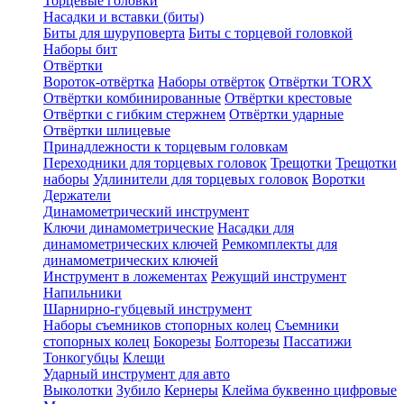
Торцевые головки
Насадки и вставки (биты)
Биты для шуруповерта
Биты с торцевой головкой
Наборы бит
Отвёртки
Вороток-отвёртка
Наборы отвёрток
Отвёртки TORX
Отвёртки комбинированные
Отвёртки крестовые
Отвёртки с гибким стержнем
Отвёртки ударные
Отвёртки шлицевые
Принадлежности к торцевым головкам
Переходники для торцевых головок
Трещотки
Трещотки
наборы
Удлинители для торцевых головок
Воротки
Держатели
Динамометрический инструмент
Ключи динамометрические
Насадки для
динамометрических ключей
Ремкомплекты для
динамометрических ключей
Инструмент в ложементах
Режущий инструмент
Напильники
Шарнирно-губцевый инструмент
Наборы съемников стопорных колец
Съемники
стопорных колец
Бокорезы
Болторезы
Пассатижи
Тонкогубцы
Клещи
Ударный инструмент для авто
Выколотки
Зубило
Кернеры
Клейма буквенно цифровые