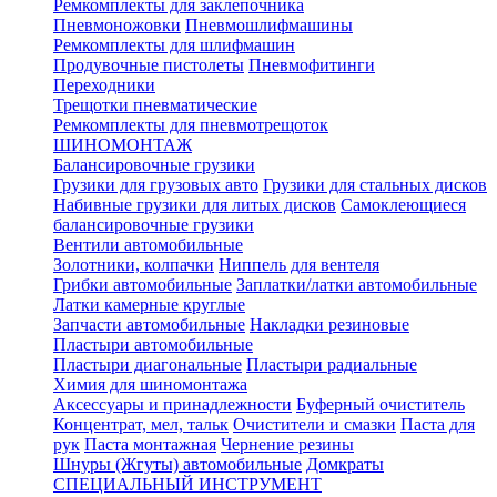
Ремкомплекты для заклепочника
Пневмоножовки
Пневмошлифмашины
Ремкомплекты для шлифмашин
Продувочные пистолеты
Пневмофитинги
Переходники
Трещотки пневматические
Ремкомплекты для пневмотрещоток
ШИНОМОНТАЖ
Балансировочные грузики
Грузики для грузовых авто
Грузики для стальных дисков
Набивные грузики для литых дисков
Самоклеющиеся
балансировочные грузики
Вентили автомобильные
Золотники, колпачки
Ниппель для вентеля
Грибки автомобильные
Заплатки/латки автомобильные
Латки камерные круглые
Запчасти автомобильные
Накладки резиновые
Пластыри автомобильные
Пластыри диагональные
Пластыри радиальные
Химия для шиномонтажа
Аксессуары и принадлежности
Буферный очиститель
Концентрат, мел, тальк
Очистители и смазки
Паста для
рук
Паста монтажная
Чернение резины
Шнуры (Жгуты) автомобильные
Домкраты
СПЕЦИАЛЬНЫЙ ИНСТРУМЕНТ