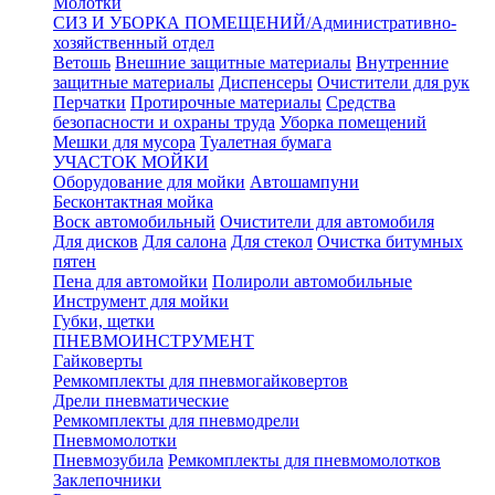
Молотки
СИЗ И УБОРКА ПОМЕЩЕНИЙ/Административно-
хозяйственный отдел
Ветошь
Внешние защитные материалы
Внутренние
защитные материалы
Диспенсеры
Очистители для рук
Перчатки
Протирочные материалы
Средства
безопасности и охраны труда
Уборка помещений
Мешки для мусора
Туалетная бумага
УЧАСТОК МОЙКИ
Оборудование для мойки
Автошампуни
Бесконтактная мойка
Воск автомобильный
Очистители для автомобиля
Для дисков
Для салона
Для стекол
Очистка битумных
пятен
Пена для автомойки
Полироли автомобильные
Инструмент для мойки
Губки, щетки
ПНЕВМОИНСТРУМЕНТ
Гайковерты
Ремкомплекты для пневмогайковертов
Дрели пневматические
Ремкомплекты для пневмодрели
Пневмомолотки
Пневмозубила
Ремкомплекты для пневмомолотков
Заклепочники