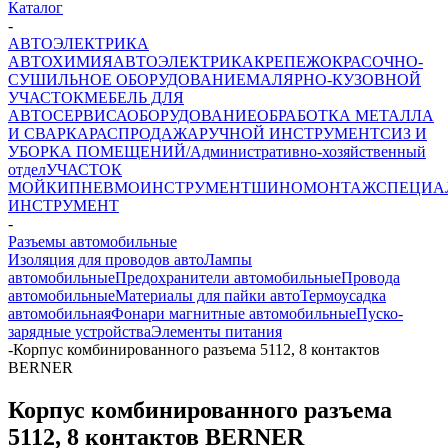
Каталог
-
АВТОЭЛЕКТРИКА
АВТОХИМИЯ
АВТОЭЛЕКТРИКА
КРЕПЕЖ
ОКРАСОЧНО-
СУШИЛЬНОЕ ОБОРУДОВАНИЕ
МАЛЯРНО-КУЗОВНОЙ
УЧАСТОК
МЕБЕЛЬ ДЛЯ
АВТОСЕРВИСА
ОБОРУДОВАНИЕ
ОБРАБОТКА МЕТАЛЛА
И СВАРКА
РАСПРОДАЖА
РУЧНОЙ ИНСТРУМЕНТ
СИЗ И
УБОРКА ПОМЕЩЕНИЙ/Административно-хозяйственный
отдел
УЧАСТОК
МОЙКИ
ПНЕВМОИНСТРУМЕНТ
ШИНОМОНТАЖ
СПЕЦИА
ИНСТРУМЕНТ
-
Разъемы автомобильные
Изоляция для проводов авто
Лампы
автомобильные
Предохранители автомобильные
Провода
автомобильные
Материалы для пайки авто
Термоусадка
автомобильная
Фонари магнитные автомобильные
Пуско-
зарядные устройства
Элементы питания
-
Корпус комбинированного разъема 5112, 8 контактов
BERNER
Корпус комбинированного разъема
5112, 8 контактов BERNER