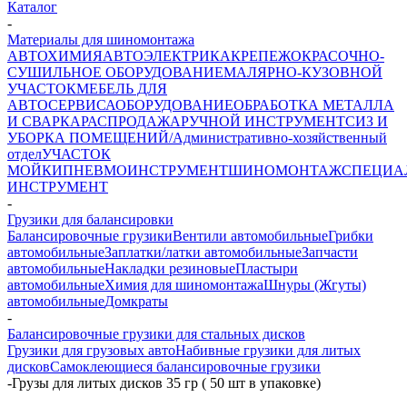
Каталог
-
Материалы для шиномонтажа
АВТОХИМИЯ
АВТОЭЛЕКТРИКА
КРЕПЕЖ
ОКРАСОЧНО-
СУШИЛЬНОЕ ОБОРУДОВАНИЕ
МАЛЯРНО-КУЗОВНОЙ
УЧАСТОК
МЕБЕЛЬ ДЛЯ
АВТОСЕРВИСА
ОБОРУДОВАНИЕ
ОБРАБОТКА МЕТАЛЛА
И СВАРКА
РАСПРОДАЖА
РУЧНОЙ ИНСТРУМЕНТ
СИЗ И
УБОРКА ПОМЕЩЕНИЙ/Административно-хозяйственный
отдел
УЧАСТОК
МОЙКИ
ПНЕВМОИНСТРУМЕНТ
ШИНОМОНТАЖ
СПЕЦИА
ИНСТРУМЕНТ
-
Грузики для балансировки
Балансировочные грузики
Вентили автомобильные
Грибки
автомобильные
Заплатки/латки автомобильные
Запчасти
автомобильные
Накладки резиновые
Пластыри
автомобильные
Химия для шиномонтажа
Шнуры (Жгуты)
автомобильные
Домкраты
-
Балансировочные грузики для стальных дисков
Грузики для грузовых авто
Набивные грузики для литых
дисков
Самоклеющиеся балансировочные грузики
-
Грузы для литых дисков 35 гр ( 50 шт в упаковке)