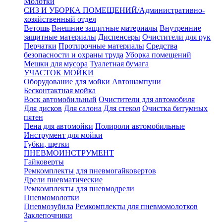
Молотки
СИЗ И УБОРКА ПОМЕЩЕНИЙ/Административно-
хозяйственный отдел
Ветошь
Внешние защитные материалы
Внутренние
защитные материалы
Диспенсеры
Очистители для рук
Перчатки
Протирочные материалы
Средства
безопасности и охраны труда
Уборка помещений
Мешки для мусора
Туалетная бумага
УЧАСТОК МОЙКИ
Оборудование для мойки
Автошампуни
Бесконтактная мойка
Воск автомобильный
Очистители для автомобиля
Для дисков
Для салона
Для стекол
Очистка битумных
пятен
Пена для автомойки
Полироли автомобильные
Инструмент для мойки
Губки, щетки
ПНЕВМОИНСТРУМЕНТ
Гайковерты
Ремкомплекты для пневмогайковертов
Дрели пневматические
Ремкомплекты для пневмодрели
Пневмомолотки
Пневмозубила
Ремкомплекты для пневмомолотков
Заклепочники