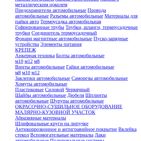
металлическим цоколем
Предохранители автомобильные
Провода
автомобильные
Разъемы автомобильные
Материалы для
пайки авто
Термоусадка автомобильная
Гофрированные трубы
Трубки, шланги, термоусадочные
трубки
Соединитель термоусадочный
Фонари магнитные автомобильные
Пуско-зарядные
устройства
Элементы питания
КРЕПЕЖ
Анкерная техника
Болты автомобильные
м10
м12
м8
Винты автомобильные
Гайки автомобильные
м8
м10
м12
Заклепки автомобильные
Саморезы автомобильные
Хомуты автомобильные
Пластиковые
Силовой
Червячный
Шайбы автомобильные
Дюбеля
Шплинты
автомобильные
Шурупы автомобильные
ОКРАСОЧНО-СУШИЛЬНОЕ ОБОРУДОВАНИЕ
МАЛЯРНО-КУЗОВНОЙ УЧАСТОК
Абразивные материалы
Шлифовальные круги на липучке
Антикоррозионное и антигравийное покрытие
Вклейка
стекол
Вспомогательные материалы
Лаки
автомобильные
Полировальные системы