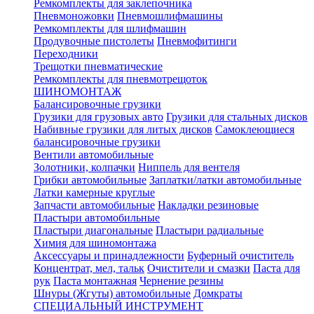
Ремкомплекты для заклепочника
Пневмоножовки
Пневмошлифмашины
Ремкомплекты для шлифмашин
Продувочные пистолеты
Пневмофитинги
Переходники
Трещотки пневматические
Ремкомплекты для пневмотрещоток
ШИНОМОНТАЖ
Балансировочные грузики
Грузики для грузовых авто
Грузики для стальных дисков
Набивные грузики для литых дисков
Самоклеющиеся
балансировочные грузики
Вентили автомобильные
Золотники, колпачки
Ниппель для вентеля
Грибки автомобильные
Заплатки/латки автомобильные
Латки камерные круглые
Запчасти автомобильные
Накладки резиновые
Пластыри автомобильные
Пластыри диагональные
Пластыри радиальные
Химия для шиномонтажа
Аксессуары и принадлежности
Буферный очиститель
Концентрат, мел, тальк
Очистители и смазки
Паста для
рук
Паста монтажная
Чернение резины
Шнуры (Жгуты) автомобильные
Домкраты
СПЕЦИАЛЬНЫЙ ИНСТРУМЕНТ