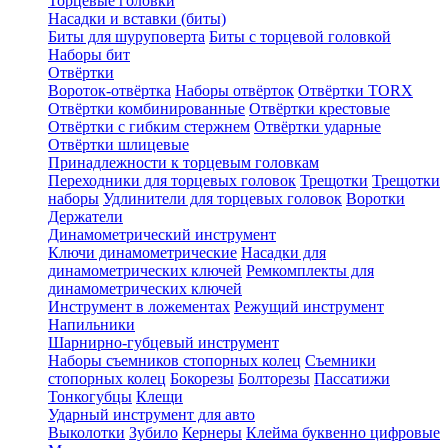
Торцевые головки
Насадки и вставки (биты)
Биты для шуруповерта
Биты с торцевой головкой
Наборы бит
Отвёртки
Вороток-отвёртка
Наборы отвёрток
Отвёртки TORX
Отвёртки комбинированные
Отвёртки крестовые
Отвёртки с гибким стержнем
Отвёртки ударные
Отвёртки шлицевые
Принадлежности к торцевым головкам
Переходники для торцевых головок
Трещотки
Трещотки
наборы
Удлинители для торцевых головок
Воротки
Держатели
Динамометрический инструмент
Ключи динамометрические
Насадки для
динамометрических ключей
Ремкомплекты для
динамометрических ключей
Инструмент в ложементах
Режущий инструмент
Напильники
Шарнирно-губцевый инструмент
Наборы съемников стопорных колец
Съемники
стопорных колец
Бокорезы
Болторезы
Пассатижи
Тонкогубцы
Клещи
Ударный инструмент для авто
Выколотки
Зубило
Кернеры
Клейма буквенно цифровые