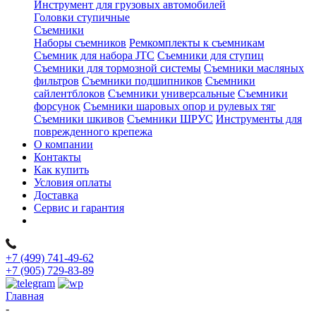
Инструмент для грузовых автомобилей
Головки ступичные
Съемники
Наборы съемников
Ремкомплекты к съемникам
Съемник для набора JTC
Съемники для ступиц
Съемники для тормозной системы
Съемники масляных
фильтров
Съемники подшипников
Съемники
сайлентблоков
Съемники универсальные
Съемники
форсунок
Съемники шаровых опор и рулевых тяг
Съемники шкивов
Съемники ШРУС
Инструменты для
поврежденного крепежа
О компании
Контакты
Как купить
Условия оплаты
Доставка
Сервис и гарантия
+7 (499) 741-49-62
+7 (905) 729-83-89
Главная
-