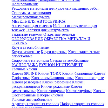
Полировальник
Расходные материалы для кузовных малярных работ
Системы маскирования
Маскировочная бумага
МЕБЕЛЬ ДЛЯ АВТОСЕРВИСА
Аксессуары для тележек
Наборы инструментов для
тележек
Тележки для инструмента
Закрытые тележки
Открытые тележки
ОБОРУДОВАНИЕ
ОБРАБОТКА МЕТАЛЛА И
СВАРКА
Круги автомобильные
Круги зачистные
Круги отрезные
Круги тарельчатые
лепестковые
Сварочные материалы
Сверла автомобильные
РАСПРОДАЖА
РУЧНОЙ ИНСТРУМЕНТ
Гаечные ключи
Ключи SPLINE
Ключи TORX
Ключи баллонные
Ключи
Г-образные
Ключи комбинированные
Ключи накидные
Ключи разводные
Ключи разрезные
Ключи
раскрывающиеся
Ключи рожковые
Ключи
самозажимные
Ключи торцевые
Ключи трубные
Ключи
шестигранные
Наборы ключей
Головки автомобильные
Адаптеры торцевых головок
Наборы торцевых головок