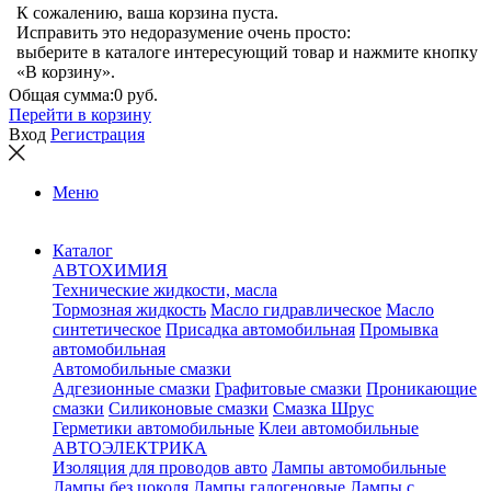
К сожалению, ваша корзина пуста.
Исправить это недоразумение очень просто:
выберите в каталоге интересующий товар и нажмите кнопку
«В корзину».
Общая сумма:
0 руб.
Перейти в корзину
Вход
Регистрация
Меню
Каталог
АВТОХИМИЯ
Технические жидкости, масла
Тормозная жидкость
Масло гидравлическое
Масло
синтетическое
Присадка автомобильная
Промывка
автомобильная
Автомобильные смазки
Адгезионные смазки
Графитовые смазки
Проникающие
смазки
Силиконовые смазки
Смазка Шрус
Герметики автомобильные
Клеи автомобильные
АВТОЭЛЕКТРИКА
Изоляция для проводов авто
Лампы автомобильные
Лампы без цоколя
Лампы галогеновые
Лампы с