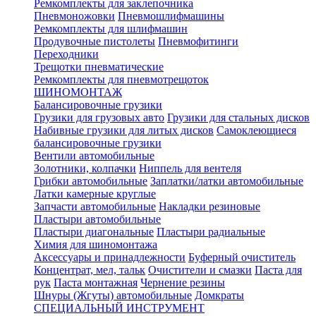
Ремкомплекты для заклепочника
Пневмоножовки
Пневмошлифмашины
Ремкомплекты для шлифмашин
Продувочные пистолеты
Пневмофитинги
Переходники
Трещотки пневматические
Ремкомплекты для пневмотрещоток
ШИНОМОНТАЖ
Балансировочные грузики
Грузики для грузовых авто
Грузики для стальных дисков
Набивные грузики для литых дисков
Самоклеющиеся
балансировочные грузики
Вентили автомобильные
Золотники, колпачки
Ниппель для вентеля
Грибки автомобильные
Заплатки/латки автомобильные
Латки камерные круглые
Запчасти автомобильные
Накладки резиновые
Пластыри автомобильные
Пластыри диагональные
Пластыри радиальные
Химия для шиномонтажа
Аксессуары и принадлежности
Буферный очиститель
Концентрат, мел, тальк
Очистители и смазки
Паста для
рук
Паста монтажная
Чернение резины
Шнуры (Жгуты) автомобильные
Домкраты
СПЕЦИАЛЬНЫЙ ИНСТРУМЕНТ