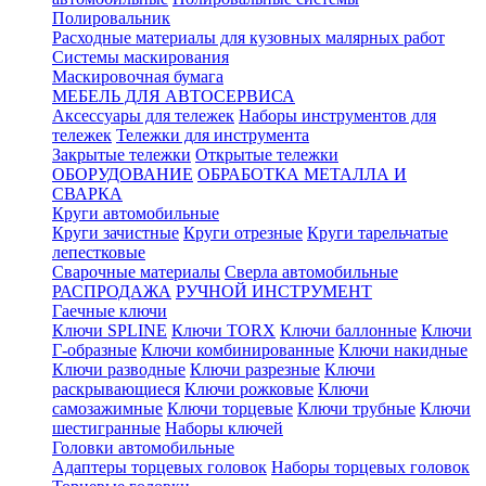
Полировальник
Расходные материалы для кузовных малярных работ
Системы маскирования
Маскировочная бумага
МЕБЕЛЬ ДЛЯ АВТОСЕРВИСА
Аксессуары для тележек
Наборы инструментов для
тележек
Тележки для инструмента
Закрытые тележки
Открытые тележки
ОБОРУДОВАНИЕ
ОБРАБОТКА МЕТАЛЛА И
СВАРКА
Круги автомобильные
Круги зачистные
Круги отрезные
Круги тарельчатые
лепестковые
Сварочные материалы
Сверла автомобильные
РАСПРОДАЖА
РУЧНОЙ ИНСТРУМЕНТ
Гаечные ключи
Ключи SPLINE
Ключи TORX
Ключи баллонные
Ключи
Г-образные
Ключи комбинированные
Ключи накидные
Ключи разводные
Ключи разрезные
Ключи
раскрывающиеся
Ключи рожковые
Ключи
самозажимные
Ключи торцевые
Ключи трубные
Ключи
шестигранные
Наборы ключей
Головки автомобильные
Адаптеры торцевых головок
Наборы торцевых головок