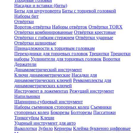
Торцевые головки
Насадки и вставки (биты)
Биты для шуруповерта
Биты с торцевой головкой
Наборы бит
Отвёртки
Вороток-отвёртка
Наборы отвёрток
Отвёртки TORX
Отвёртки комбинированные
Отвёртки крестовые
Отвёртки с гибким стержнем
Отвёртки ударные
Отвёртки шлицевые
Принадлежности к торцевым головкам
Переходники для торцевых головок
Трещотки
Трещотки
наборы
Удлинители для торцевых головок
Воротки
Держатели
Динамометрический инструмент
Ключи динамометрические
Насадки для
динамометрических ключей
Ремкомплекты для
динамометрических ключей
Инструмент в ложементах
Режущий инструмент
Напильники
Шарнирно-губцевый инструмент
Наборы съемников стопорных колец
Съемники
стопорных колец
Бокорезы
Болторезы
Пассатижи
Тонкогубцы
Клещи
Ударный инструмент для авто
Выколотки
Зубило
Кернеры
Клейма буквенно цифровые