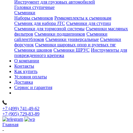
Инструмент для грузовых автомобилей
Головки ступичные
Съемники
Наборы съемников
Ремкомплекты к съемникам
Съемник для набора JTC
Съемники для ступиц
Съемники для тормозной системы
Съемники масляных
фильтров
Съемники подшипников
Съемники
сайлентблоков
Съемники универсальные
Съемники
форсунок
Съемники шаровых опор и рулевых тяг
Съемники шкивов
Съемники ШРУС
Инструменты для
поврежденного крепежа
О компании
Контакты
Как купить
Условия оплаты
Доставка
Сервис и гарантия
+7 (499) 741-49-62
+7 (905) 729-83-89
Главная
-