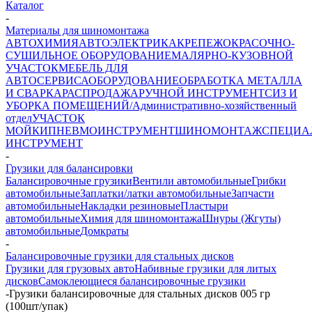
Каталог
-
Материалы для шиномонтажа
АВТОХИМИЯ
АВТОЭЛЕКТРИКА
КРЕПЕЖ
ОКРАСОЧНО-
СУШИЛЬНОЕ ОБОРУДОВАНИЕ
МАЛЯРНО-КУЗОВНОЙ
УЧАСТОК
МЕБЕЛЬ ДЛЯ
АВТОСЕРВИСА
ОБОРУДОВАНИЕ
ОБРАБОТКА МЕТАЛЛА
И СВАРКА
РАСПРОДАЖА
РУЧНОЙ ИНСТРУМЕНТ
СИЗ И
УБОРКА ПОМЕЩЕНИЙ/Административно-хозяйственный
отдел
УЧАСТОК
МОЙКИ
ПНЕВМОИНСТРУМЕНТ
ШИНОМОНТАЖ
СПЕЦИА
ИНСТРУМЕНТ
-
Грузики для балансировки
Балансировочные грузики
Вентили автомобильные
Грибки
автомобильные
Заплатки/латки автомобильные
Запчасти
автомобильные
Накладки резиновые
Пластыри
автомобильные
Химия для шиномонтажа
Шнуры (Жгуты)
автомобильные
Домкраты
-
Балансировочные грузики для стальных дисков
Грузики для грузовых авто
Набивные грузики для литых
дисков
Самоклеющиеся балансировочные грузики
-
Грузики балансировочные для стальных дисков 005 гр
(100шт/упак)