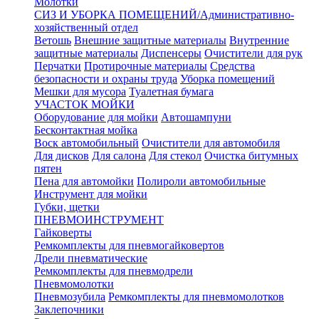
Молотки
СИЗ И УБОРКА ПОМЕЩЕНИЙ/Административно-
хозяйственный отдел
Ветошь
Внешние защитные материалы
Внутренние
защитные материалы
Диспенсеры
Очистители для рук
Перчатки
Протирочные материалы
Средства
безопасности и охраны труда
Уборка помещений
Мешки для мусора
Туалетная бумага
УЧАСТОК МОЙКИ
Оборудование для мойки
Автошампуни
Бесконтактная мойка
Воск автомобильный
Очистители для автомобиля
Для дисков
Для салона
Для стекол
Очистка битумных
пятен
Пена для автомойки
Полироли автомобильные
Инструмент для мойки
Губки, щетки
ПНЕВМОИНСТРУМЕНТ
Гайковерты
Ремкомплекты для пневмогайковертов
Дрели пневматические
Ремкомплекты для пневмодрели
Пневмомолотки
Пневмозубила
Ремкомплекты для пневмомолотков
Заклепочники