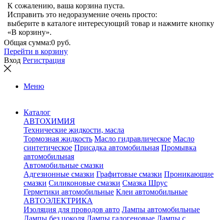
К сожалению, ваша корзина пуста.
Исправить это недоразумение очень просто:
выберите в каталоге интересующий товар и нажмите кнопку
«В корзину».
Общая сумма:
0 руб.
Перейти в корзину
Вход
Регистрация
Меню
Каталог
АВТОХИМИЯ
Технические жидкости, масла
Тормозная жидкость
Масло гидравлическое
Масло
синтетическое
Присадка автомобильная
Промывка
автомобильная
Автомобильные смазки
Адгезионные смазки
Графитовые смазки
Проникающие
смазки
Силиконовые смазки
Смазка Шрус
Герметики автомобильные
Клеи автомобильные
АВТОЭЛЕКТРИКА
Изоляция для проводов авто
Лампы автомобильные
Лампы без цоколя
Лампы галогеновые
Лампы с