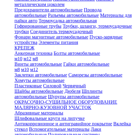
металлическим цоколем
Предохранители автомобильные
Провода
автомобильные
Разъемы автомобильные
Материалы для
пайки авто
Термоусадка автомобильная
Гофрированные трубы
Трубки, шланги, термоусадочные
трубки
Соединитель термоусадочный
Фонари магнитные автомобильные
Пуско-зарядные
устройства
Элементы питания
КРЕПЕЖ
Анкерная техника
Болты автомобильные
м10
м12
м8
Винты автомобильные
Гайки автомобильные
м8
м10
м12
Заклепки автомобильные
Саморезы автомобильные
Хомуты автомобильные
Пластиковые
Силовой
Червячный
Шайбы автомобильные
Дюбеля
Шплинты
автомобильные
Шурупы автомобильные
ОКРАСОЧНО-СУШИЛЬНОЕ ОБОРУДОВАНИЕ
МАЛЯРНО-КУЗОВНОЙ УЧАСТОК
Абразивные материалы
Шлифовальные круги на липучке
Антикоррозионное и антигравийное покрытие
Вклейка
стекол
Вспомогательные материалы
Лаки
автомобильные
Полировальные системы