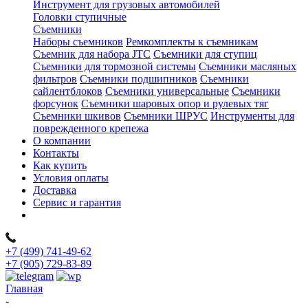
Инструмент для грузовых автомобилей
Головки ступичные
Съемники
Наборы съемников
Ремкомплекты к съемникам
Съемник для набора JTC
Съемники для ступиц
Съемники для тормозной системы
Съемники масляных
фильтров
Съемники подшипников
Съемники
сайлентблоков
Съемники универсальные
Съемники
форсунок
Съемники шаровых опор и рулевых тяг
Съемники шкивов
Съемники ШРУС
Инструменты для
поврежденного крепежа
О компании
Контакты
Как купить
Условия оплаты
Доставка
Сервис и гарантия
+7 (499) 741-49-62
+7 (905) 729-83-89
Главная
-