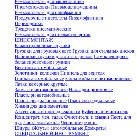
Ремкомплекты для заклепочника
Пневмоножовки
Пневмошлифмашины
Ремкомплекты для шлифмашин
Продувочные пистолеты
Пневмофитинги
Переходники
Трещотки пневматические
Ремкомплекты для пневмотрещоток
ШИНОМОНТАЖ
Балансировочные грузики
Грузики для грузовых авто
Грузики для стальных дисков
Набивные грузики для литых дисков
Самоклеющиеся
балансировочные грузики
Вентили автомобильные
Золотники, колпачки
Ниппель для вентеля
Грибки автомобильные
Заплатки/латки автомобильные
Латки камерные круглые
Запчасти автомобильные
Накладки резиновые
Пластыри автомобильные
Пластыри диагональные
Пластыри радиальные
Химия для шиномонтажа
Аксессуары и принадлежности
Буферный очиститель
Концентрат, мел, тальк
Очистители и смазки
Паста для
рук
Паста монтажная
Чернение резины
Шнуры (Жгуты) автомобильные
Домкраты
СПЕЦИАЛЬНЫЙ ИНСТРУМЕНТ