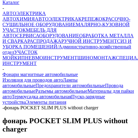
Каталог
-
АВТОЭЛЕКТРИКА
АВТОХИМИЯ
АВТОЭЛЕКТРИКА
КРЕПЕЖ
ОКРАСОЧНО-
СУШИЛЬНОЕ ОБОРУДОВАНИЕ
МАЛЯРНО-КУЗОВНОЙ
УЧАСТОК
МЕБЕЛЬ ДЛЯ
АВТОСЕРВИСА
ОБОРУДОВАНИЕ
ОБРАБОТКА МЕТАЛЛА
И СВАРКА
РАСПРОДАЖА
РУЧНОЙ ИНСТРУМЕНТ
СИЗ И
УБОРКА ПОМЕЩЕНИЙ/Административно-хозяйственный
отдел
УЧАСТОК
МОЙКИ
ПНЕВМОИНСТРУМЕНТ
ШИНОМОНТАЖ
СПЕЦИА
ИНСТРУМЕНТ
-
Фонари магнитные автомобильные
Изоляция для проводов авто
Лампы
автомобильные
Предохранители автомобильные
Провода
автомобильные
Разъемы автомобильные
Материалы для пайки
авто
Термоусадка автомобильная
Пуско-зарядные
устройства
Элементы питания
-
фонарь POCKET SLIM PLUS without charger
фонарь POCKET SLIM PLUS without
charger