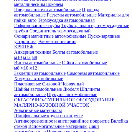
металлическим цоколем
Предохранители автомобильные
Провода
автомобильные
Разъемы автомобильные
Материалы для
пайки авто
Термоусадка автомобильная
Гофрированные трубы
Трубки, шланги, термоусадочные
трубки
Соединитель термоусадочный
Фонари магнитные автомобильные
Пуско-зарядные
устройства
Элементы питания
КРЕПЕЖ
Анкерная техника
Болты автомобильные
м10
м12
м8
Винты автомобильные
Гайки автомобильные
м8
м10
м12
Заклепки автомобильные
Саморезы автомобильные
Хомуты автомобильные
Пластиковые
Силовой
Червячный
Шайбы автомобильные
Дюбеля
Шплинты
автомобильные
Шурупы автомобильные
ОКРАСОЧНО-СУШИЛЬНОЕ ОБОРУДОВАНИЕ
МАЛЯРНО-КУЗОВНОЙ УЧАСТОК
Абразивные материалы
Шлифовальные круги на липучке
Антикоррозионное и антигравийное покрытие
Вклейка
стекол
Вспомогательные материалы
Лаки
автомобильные
Полировальные системы