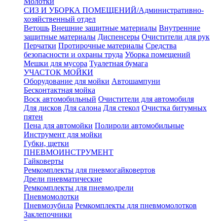
Молотки
СИЗ И УБОРКА ПОМЕЩЕНИЙ/Административно-
хозяйственный отдел
Ветошь
Внешние защитные материалы
Внутренние
защитные материалы
Диспенсеры
Очистители для рук
Перчатки
Протирочные материалы
Средства
безопасности и охраны труда
Уборка помещений
Мешки для мусора
Туалетная бумага
УЧАСТОК МОЙКИ
Оборудование для мойки
Автошампуни
Бесконтактная мойка
Воск автомобильный
Очистители для автомобиля
Для дисков
Для салона
Для стекол
Очистка битумных
пятен
Пена для автомойки
Полироли автомобильные
Инструмент для мойки
Губки, щетки
ПНЕВМОИНСТРУМЕНТ
Гайковерты
Ремкомплекты для пневмогайковертов
Дрели пневматические
Ремкомплекты для пневмодрели
Пневмомолотки
Пневмозубила
Ремкомплекты для пневмомолотков
Заклепочники