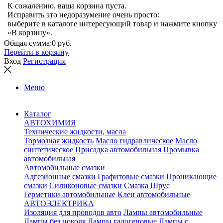
К сожалению, ваша корзина пуста.
Исправить это недоразумение очень просто:
выберите в каталоге интересующий товар и нажмите кнопку
«В корзину».
Общая сумма:
0 руб.
Перейти в корзину
Вход
Регистрация
Меню
Каталог
АВТОХИМИЯ
Технические жидкости, масла
Тормозная жидкость
Масло гидравлическое
Масло
синтетическое
Присадка автомобильная
Промывка
автомобильная
Автомобильные смазки
Адгезионные смазки
Графитовые смазки
Проникающие
смазки
Силиконовые смазки
Смазка Шрус
Герметики автомобильные
Клеи автомобильные
АВТОЭЛЕКТРИКА
Изоляция для проводов авто
Лампы автомобильные
Лампы без цоколя
Лампы галогеновые
Лампы с