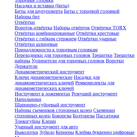
Торцевые головки
Насадки и вставки (биты)
Биты для шуруповерта
Биты с торцевой головкой
Наборы бит
Отвёртки
Вороток-отвёртка
Наборы отвёрток
Отвёртки TORX
Отвёртки комбинированные
Отвёртки крестовые
Отвёртки с гибким стержнем
Отвёртки ударные
Отвёртки шлицевые
Принадлежности к торцевым головкам
Переходники для торцевых головок
Трещотки
Трещотки
наборы
Удлинители для торцевых головок
Воротки
Держатели
Динамометрический инструмент
Ключи динамометрические
Насадки для
динамометрических ключей
Ремкомплекты для
динамометрических ключей
Инструмент в ложементах
Режущий инструмент
Напильники
Шарнирно-губцевый инструмент
Наборы съемников стопорных колец
Съемники
стопорных колец
Бокорезы
Болторезы
Пассатижи
Тонкогубцы
Клещи
Ударный инструмент для авто
Выколотки
Зубило
Кернеры
Клейма буквенно цифровые