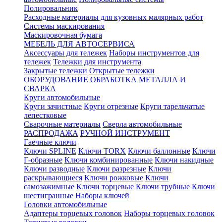
Полировальник
Расходные материалы для кузовных малярных работ
Системы маскирования
Маскировочная бумага
МЕБЕЛЬ ДЛЯ АВТОСЕРВИСА
Аксессуары для тележек
Наборы инструментов для
тележек
Тележки для инструмента
Закрытые тележки
Открытые тележки
ОБОРУДОВАНИЕ
ОБРАБОТКА МЕТАЛЛА И
СВАРКА
Круги автомобильные
Круги зачистные
Круги отрезные
Круги тарельчатые
лепестковые
Сварочные материалы
Сверла автомобильные
РАСПРОДАЖА
РУЧНОЙ ИНСТРУМЕНТ
Гаечные ключи
Ключи SPLINE
Ключи TORX
Ключи баллонные
Ключи
Г-образные
Ключи комбинированные
Ключи накидные
Ключи разводные
Ключи разрезные
Ключи
раскрывающиеся
Ключи рожковые
Ключи
самозажимные
Ключи торцевые
Ключи трубные
Ключи
шестигранные
Наборы ключей
Головки автомобильные
Адаптеры торцевых головок
Наборы торцевых головок