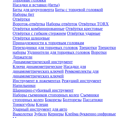
Торцевые головки
Насадки и вставки (биты)
Биты для шуруповерта
Биты с торцевой головкой
Наборы бит
Отвёртки
Вороток-отвёртка
Наборы отвёрток
Отвёртки TORX
Отвёртки комбинированные
Отвёртки крестовые
Отвёртки с гибким стержнем
Отвёртки ударные
Отвёртки шлицевые
Принадлежности к торцевым головкам
Переходники для торцевых головок
Трещотки
Трещотки
наборы
Удлинители для торцевых головок
Воротки
Держатели
Динамометрический инструмент
Ключи динамометрические
Насадки для
динамометрических ключей
Ремкомплекты для
динамометрических ключей
Инструмент в ложементах
Режущий инструмент
Напильники
Шарнирно-губцевый инструмент
Наборы съемников стопорных колец
Съемники
стопорных колец
Бокорезы
Болторезы
Пассатижи
Тонкогубцы
Клещи
Ударный инструмент для авто
Выколотки
Зубило
Кернеры
Клейма буквенно цифровые