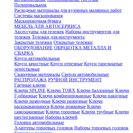
Полировальник
Расходные материалы для кузовных малярных работ
Системы маскирования
Маскировочная бумага
МЕБЕЛЬ ДЛЯ АВТОСЕРВИСА
Аксессуары для тележек
Наборы инструментов для
тележек
Тележки для инструмента
Закрытые тележки
Открытые тележки
ОБОРУДОВАНИЕ
ОБРАБОТКА МЕТАЛЛА И
СВАРКА
Круги автомобильные
Круги зачистные
Круги отрезные
Круги тарельчатые
лепестковые
Сварочные материалы
Сверла автомобильные
РАСПРОДАЖА
РУЧНОЙ ИНСТРУМЕНТ
Гаечные ключи
Ключи SPLINE
Ключи TORX
Ключи баллонные
Ключи
Г-образные
Ключи комбинированные
Ключи накидные
Ключи разводные
Ключи разрезные
Ключи
раскрывающиеся
Ключи рожковые
Ключи
самозажимные
Ключи торцевые
Ключи трубные
Ключи
шестигранные
Наборы ключей
Головки автомобильные
Адаптеры торцевых головок
Наборы торцевых головок