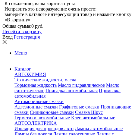
К сожалению, ваша корзина пуста.
Исправить это недоразумение очень просто:
выберите в каталоге интересующий товар и нажмите кнопку
«В корзину».
Общая сумма:
0 руб.
Перейти в корзину
Вход
Регистрация
Меню
Каталог
АВТОХИМИЯ
Технические жидкости, масла
Тормозная жидкость
Масло гидравлическое
Масло
синтетическое
Присадка автомобильная
Промывка
автомобильная
Автомобильные смазки
Адгезионные смазки
Графитовые смазки
Проникающие
смазки
Силиконовые смазки
Смазка Шрус
Герметики автомобильные
Клеи автомобильные
АВТОЭЛЕКТРИКА
Изоляция для проводов авто
Лампы автомобильные
Лампы без цоколя
Лампы галогеновые
Лампы с