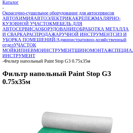
Каталог
-
Окрасочно-сушильное оборудование для автосервисов
АВТОХИМИЯ
АВТОЭЛЕКТРИКА
КРЕПЕЖ
МАЛЯРНО-
КУЗОВНОЙ УЧАСТОК
МЕБЕЛЬ ДЛЯ
АВТОСЕРВИСА
ОБОРУДОВАНИЕ
ОБРАБОТКА МЕТАЛЛА
И СВАРКА
РАСПРОДАЖА
РУЧНОЙ ИНСТРУМЕНТ
СИЗ И
УБОРКА ПОМЕЩЕНИЙ/Административно-хозяйственный
отдел
УЧАСТОК
МОЙКИ
ПНЕВМОИНСТРУМЕНТ
ШИНОМОНТАЖ
СПЕЦИА
ИНСТРУМЕНТ
-
Фильтр напольный Paint Stop G3 0.75x35м
Фильтр напольный Paint Stop G3
0.75x35м