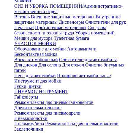
Молотки
СИЗ И УБОРКА ПОМЕЩЕНИЙ/Административно-
хозяйственный отдел
Ветошь
Внешние защитные материалы
Внутренние
защитные материалы
Диспенсеры
Очистители для рук
Перчатки
Протирочные материалы
Средства
безопасности и охраны труда
Уборка помещений
Мешки для мусора
Туалетная бумага
УЧАСТОК МОЙКИ
Оборудование для мойки
Автошампуни
Бесконтактная мойка
Воск автомобильный
Очистители для автомобиля
Для дисков
Для салона
Для стекол
Очистка битумных
пятен
Пена для автомойки
Полироли автомобильные
Инструмент для мойки
Губки, щетки
ПНЕВМОИНСТРУМЕНТ
Гайковерты
Ремкомплекты для пневмогайковертов
Дрели пневматические
Ремкомплекты для пневмодрели
Пневмомолотки
Пневмозубила
Ремкомплекты для пневмомолотков
Заклепочники