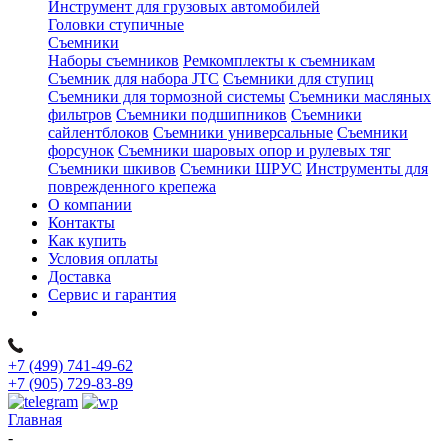
Инструмент для грузовых автомобилей
Головки ступичные
Съемники
Наборы съемников
Ремкомплекты к съемникам
Съемник для набора JTC
Съемники для ступиц
Съемники для тормозной системы
Съемники масляных
фильтров
Съемники подшипников
Съемники
сайлентблоков
Съемники универсальные
Съемники
форсунок
Съемники шаровых опор и рулевых тяг
Съемники шкивов
Съемники ШРУС
Инструменты для
поврежденного крепежа
О компании
Контакты
Как купить
Условия оплаты
Доставка
Сервис и гарантия
+7 (499) 741-49-62
+7 (905) 729-83-89
Главная
-