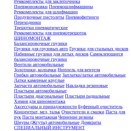
Ремкомплекты для заклепочника
Пневмоножовки
Пневмошлифмашины
Ремкомплекты для шлифмашин
Продувочные пистолеты
Пневмофитинги
Переходники
Трещотки пневматические
Ремкомплекты для пневмотрещоток
ШИНОМОНТАЖ
Балансировочные грузики
Грузики для грузовых авто
Грузики для стальных дисков
Набивные грузики для литых дисков
Самоклеющиеся
балансировочные грузики
Вентили автомобильные
Золотники, колпачки
Ниппель для вентеля
Грибки автомобильные
Заплатки/латки автомобильные
Латки камерные круглые
Запчасти автомобильные
Накладки резиновые
Пластыри автомобильные
Пластыри диагональные
Пластыри радиальные
Химия для шиномонтажа
Аксессуары и принадлежности
Буферный очиститель
Концентрат, мел, тальк
Очистители и смазки
Паста для
рук
Паста монтажная
Чернение резины
Шнуры (Жгуты) автомобильные
Домкраты
СПЕЦИАЛЬНЫЙ ИНСТРУМЕНТ