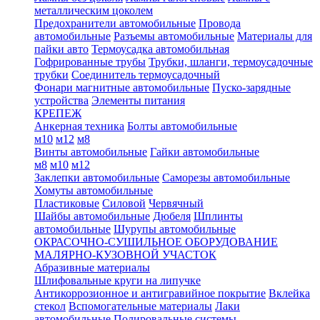
металлическим цоколем
Предохранители автомобильные
Провода
автомобильные
Разъемы автомобильные
Материалы для
пайки авто
Термоусадка автомобильная
Гофрированные трубы
Трубки, шланги, термоусадочные
трубки
Соединитель термоусадочный
Фонари магнитные автомобильные
Пуско-зарядные
устройства
Элементы питания
КРЕПЕЖ
Анкерная техника
Болты автомобильные
м10
м12
м8
Винты автомобильные
Гайки автомобильные
м8
м10
м12
Заклепки автомобильные
Саморезы автомобильные
Хомуты автомобильные
Пластиковые
Силовой
Червячный
Шайбы автомобильные
Дюбеля
Шплинты
автомобильные
Шурупы автомобильные
ОКРАСОЧНО-СУШИЛЬНОЕ ОБОРУДОВАНИЕ
МАЛЯРНО-КУЗОВНОЙ УЧАСТОК
Абразивные материалы
Шлифовальные круги на липучке
Антикоррозионное и антигравийное покрытие
Вклейка
стекол
Вспомогательные материалы
Лаки
автомобильные
Полировальные системы