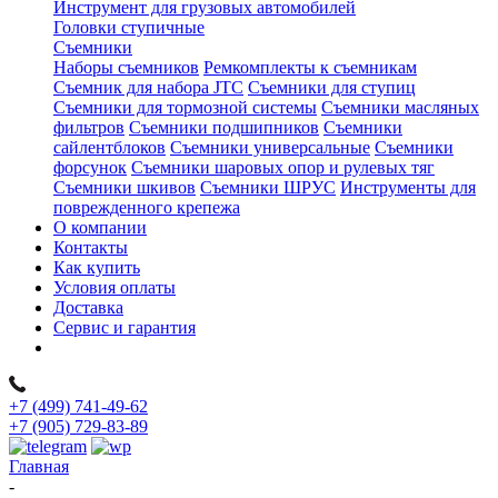
Инструмент для грузовых автомобилей
Головки ступичные
Съемники
Наборы съемников
Ремкомплекты к съемникам
Съемник для набора JTC
Съемники для ступиц
Съемники для тормозной системы
Съемники масляных
фильтров
Съемники подшипников
Съемники
сайлентблоков
Съемники универсальные
Съемники
форсунок
Съемники шаровых опор и рулевых тяг
Съемники шкивов
Съемники ШРУС
Инструменты для
поврежденного крепежа
О компании
Контакты
Как купить
Условия оплаты
Доставка
Сервис и гарантия
+7 (499) 741-49-62
+7 (905) 729-83-89
Главная
-