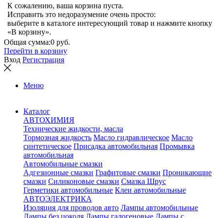
К сожалению, ваша корзина пуста.
Исправить это недоразумение очень просто:
выберите в каталоге интересующий товар и нажмите кнопку
«В корзину».
Общая сумма:
0 руб.
Перейти в корзину
Вход
Регистрация
Меню
Каталог
АВТОХИМИЯ
Технические жидкости, масла
Тормозная жидкость
Масло гидравлическое
Масло
синтетическое
Присадка автомобильная
Промывка
автомобильная
Автомобильные смазки
Адгезионные смазки
Графитовые смазки
Проникающие
смазки
Силиконовые смазки
Смазка Шрус
Герметики автомобильные
Клеи автомобильные
АВТОЭЛЕКТРИКА
Изоляция для проводов авто
Лампы автомобильные
Лампы без цоколя
Лампы галогеновые
Лампы с