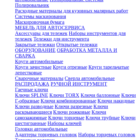
Полировальник
Расходные материалы для кузовных малярных работ
Системы маскирования
Маскировочная бумага
МЕБЕЛЬ ДЛЯ АВТОСЕРВИСА
Аксессуары для тележек
Наборы инструментов для
тележек
Тележки для инструмента
Закрытые тележки
Открытые тележки
ОБОРУДОВАНИЕ
ОБРАБОТКА МЕТАЛЛА И
СВАРКА
Круги автомобильные
Круги зачистные
Круги отрезные
Круги тарельчатые
лепестковые
Сварочные материалы
Сверла автомобильные
РАСПРОДАЖА
РУЧНОЙ ИНСТРУМЕНТ
Гаечные ключи
Ключи SPLINE
Ключи TORX
Ключи баллонные
Ключи
Г-образные
Ключи комбинированные
Ключи накидные
Ключи разводные
Ключи разрезные
Ключи
раскрывающиеся
Ключи рожковые
Ключи
самозажимные
Ключи торцевые
Ключи трубные
Ключи
шестигранные
Наборы ключей
Головки автомобильные
Адаптеры торцевых головок
Наборы торцевых головок