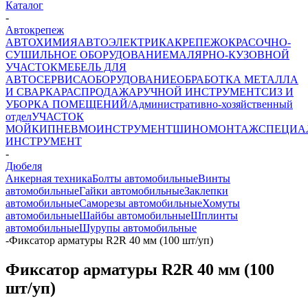
Каталог
-
Автокрепеж
АВТОХИМИЯ
АВТОЭЛЕКТРИКА
КРЕПЕЖ
ОКРАСОЧНО-
СУШИЛЬНОЕ ОБОРУДОВАНИЕ
МАЛЯРНО-КУЗОВНОЙ
УЧАСТОК
МЕБЕЛЬ ДЛЯ
АВТОСЕРВИСА
ОБОРУДОВАНИЕ
ОБРАБОТКА МЕТАЛЛА
И СВАРКА
РАСПРОДАЖА
РУЧНОЙ ИНСТРУМЕНТ
СИЗ И
УБОРКА ПОМЕЩЕНИЙ/Административно-хозяйственный
отдел
УЧАСТОК
МОЙКИ
ПНЕВМОИНСТРУМЕНТ
ШИНОМОНТАЖ
СПЕЦИА
ИНСТРУМЕНТ
-
Дюбеля
Анкерная техника
Болты автомобильные
Винты
автомобильные
Гайки автомобильные
Заклепки
автомобильные
Саморезы автомобильные
Хомуты
автомобильные
Шайбы автомобильные
Шплинты
автомобильные
Шурупы автомобильные
-
Фиксатор арматуры R2R 40 мм (100 шт/уп)
Фиксатор арматуры R2R 40 мм (100
шт/уп)