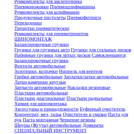
Ремкомплекты для заклепочника
Пневмоножовки
Пневмошлифмашины
Ремкомплекты для шлифмашин
Продувочные пистолеты
Пневмофитинги
Переходники
Трещотки пневматические
Ремкомплекты для пневмотрещоток
ШИНОМОНТАЖ
Балансировочные грузики
Грузики для грузовых авто
Грузики для стальных дисков
Набивные грузики для литых дисков
Самоклеющиеся
балансировочные грузики
Вентили автомобильные
Золотники, колпачки
Ниппель для вентеля
Грибки автомобильные
Заплатки/латки автомобильные
Латки камерные круглые
Запчасти автомобильные
Накладки резиновые
Пластыри автомобильные
Пластыри диагональные
Пластыри радиальные
Химия для шиномонтажа
Аксессуары и принадлежности
Буферный очиститель
Концентрат, мел, тальк
Очистители и смазки
Паста для
рук
Паста монтажная
Чернение резины
Шнуры (Жгуты) автомобильные
Домкраты
СПЕЦИАЛЬНЫЙ ИНСТРУМЕНТ