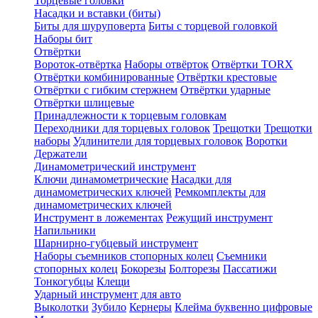
Торцевые головки
Насадки и вставки (биты)
Биты для шуруповерта
Биты с торцевой головкой
Наборы бит
Отвёртки
Вороток-отвёртка
Наборы отвёрток
Отвёртки TORX
Отвёртки комбинированные
Отвёртки крестовые
Отвёртки с гибким стержнем
Отвёртки ударные
Отвёртки шлицевые
Принадлежности к торцевым головкам
Переходники для торцевых головок
Трещотки
Трещотки
наборы
Удлинители для торцевых головок
Воротки
Держатели
Динамометрический инструмент
Ключи динамометрические
Насадки для
динамометрических ключей
Ремкомплекты для
динамометрических ключей
Инструмент в ложементах
Режущий инструмент
Напильники
Шарнирно-губцевый инструмент
Наборы съемников стопорных колец
Съемники
стопорных колец
Бокорезы
Болторезы
Пассатижи
Тонкогубцы
Клещи
Ударный инструмент для авто
Выколотки
Зубило
Кернеры
Клейма буквенно цифровые