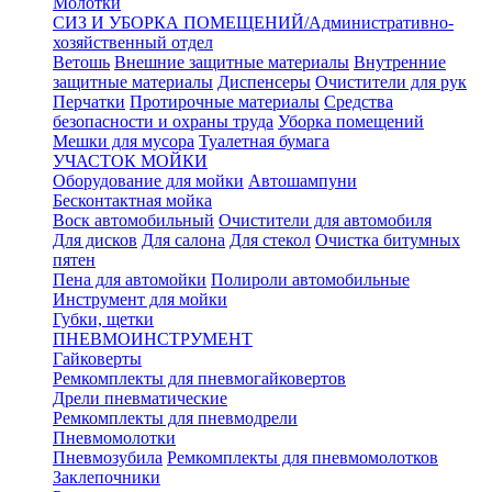
Молотки
СИЗ И УБОРКА ПОМЕЩЕНИЙ/Административно-
хозяйственный отдел
Ветошь
Внешние защитные материалы
Внутренние
защитные материалы
Диспенсеры
Очистители для рук
Перчатки
Протирочные материалы
Средства
безопасности и охраны труда
Уборка помещений
Мешки для мусора
Туалетная бумага
УЧАСТОК МОЙКИ
Оборудование для мойки
Автошампуни
Бесконтактная мойка
Воск автомобильный
Очистители для автомобиля
Для дисков
Для салона
Для стекол
Очистка битумных
пятен
Пена для автомойки
Полироли автомобильные
Инструмент для мойки
Губки, щетки
ПНЕВМОИНСТРУМЕНТ
Гайковерты
Ремкомплекты для пневмогайковертов
Дрели пневматические
Ремкомплекты для пневмодрели
Пневмомолотки
Пневмозубила
Ремкомплекты для пневмомолотков
Заклепочники