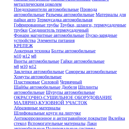
металлическим цоколем
Предохранители автомобильные
Провода
автомобильные
Разъемы автомобильные
Материалы для
пайки авто
Термоусадка автомобильная
Гофрированные трубы
Трубки, шланги, термоусадочные
трубки
Соединитель термоусадочный
Фонари магнитные автомобильные
Пуско-зарядные
устройства
Элементы питания
КРЕПЕЖ
Анкерная техника
Болты автомобильные
м10
м12
м8
Винты автомобильные
Гайки автомобильные
м8
м10
м12
Заклепки автомобильные
Саморезы автомобильные
Хомуты автомобильные
Пластиковые
Силовой
Червячный
Шайбы автомобильные
Дюбеля
Шплинты
автомобильные
Шурупы автомобильные
ОКРАСОЧНО-СУШИЛЬНОЕ ОБОРУДОВАНИЕ
МАЛЯРНО-КУЗОВНОЙ УЧАСТОК
Абразивные материалы
Шлифовальные круги на липучке
Антикоррозионное и антигравийное покрытие
Вклейка
стекол
Вспомогательные материалы
Лаки
автомобильные
Полировальные системы