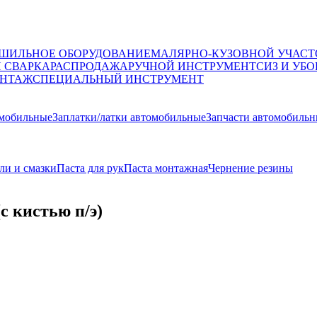
ШИЛЬНОЕ ОБОРУДОВАНИЕ
МАЛЯРНО-КУЗОВНОЙ УЧАСТ
И СВАРКА
РАСПРОДАЖА
РУЧНОЙ ИНСТРУМЕНТ
СИЗ И УБО
НТАЖ
СПЕЦИАЛЬНЫЙ ИНСТРУМЕНТ
омобильные
Заплатки/латки автомобильные
Запчасти автомобиль
ли и смазки
Паста для рук
Паста монтажная
Чернение резины
с кистью п/э)