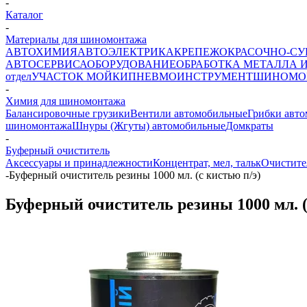
-
Каталог
-
Материалы для шиномонтажа
АВТОХИМИЯ
АВТОЭЛЕКТРИКА
КРЕПЕЖ
ОКРАСОЧНО-СУ
АВТОСЕРВИСА
ОБОРУДОВАНИЕ
ОБРАБОТКА МЕТАЛЛА 
отдел
УЧАСТОК МОЙКИ
ПНЕВМОИНСТРУМЕНТ
ШИНОМО
-
Химия для шиномонтажа
Балансировочные грузики
Вентили автомобильные
Грибки авт
шиномонтажа
Шнуры (Жгуты) автомобильные
Домкраты
-
Буферный очиститель
Аксессуары и принадлежности
Концентрат, мел, тальк
Очистите
-
Буферный очиститель резины 1000 мл. (с кистью п/э)
Буферный очиститель резины 1000 мл. (