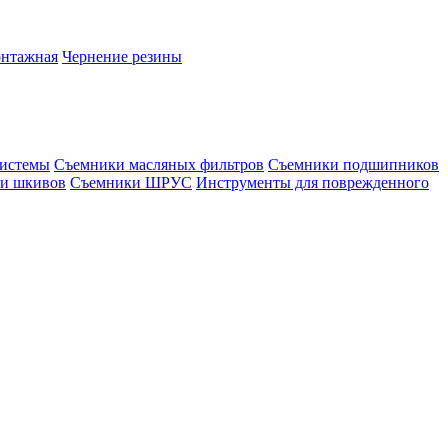
онтажная
Чернение резины
системы
Съемники масляных фильтров
Съемники подшипников
и шкивов
Съемники ШРУС
Инструменты для поврежденного