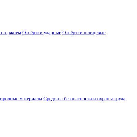
 стержнем
Отвёртки ударные
Отвёртки шлицевые
ирочные материалы
Средства безопасности и охраны труда