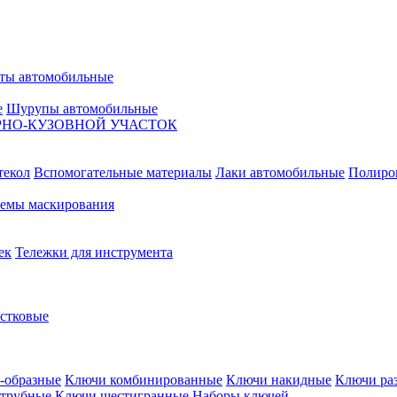
ты автомобильные
е
Шурупы автомобильные
НО-КУЗОВНОЙ УЧАСТОК
текол
Вспомогательные материалы
Лаки автомобильные
Полиро
емы маскирования
ек
Тележки для инструмента
естковые
-образные
Ключи комбинированные
Ключи накидные
Ключи ра
трубные
Ключи шестигранные
Наборы ключей