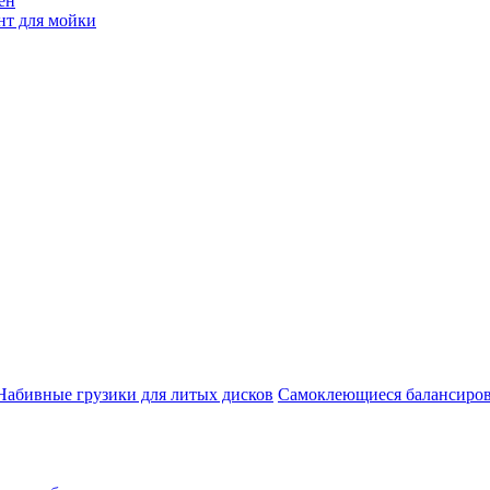
ен
нт для мойки
Набивные грузики для литых дисков
Самоклеющиеся балансиров