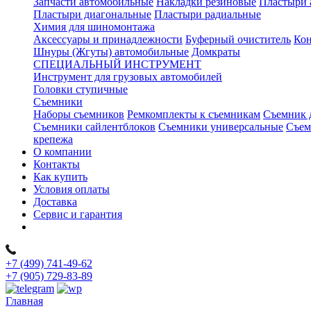
Запчасти автомобильные
Накладки резиновые
Пластыри 
Пластыри диагональные
Пластыри радиальные
Химия для шиномонтажа
Аксессуары и принадлежности
Буферный очиститель
Кон
Шнуры (Жгуты) автомобильные
Домкраты
СПЕЦИАЛЬНЫЙ ИНСТРУМЕНТ
Инструмент для грузовых автомобилей
Головки ступичные
Съемники
Наборы съемников
Ремкомплекты к съемникам
Съемник 
Съемники сайлентблоков
Съемники универсальные
Съем
крепежа
О компании
Контакты
Как купить
Условия оплаты
Доставка
Сервис и гарантия
+7 (499) 741-49-62
+7 (905) 729-83-89
Главная