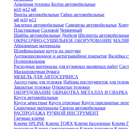
Анкерная техника
Болты автомобильные
м10
м12
м8
Винты автомобильные
Гайки автомобильные
м8
м10
м12
Заклепки автомобильные
Саморезы автомобильные
Хому
Пластиковые
Силовой
Червячный
Шайбы автомобильные
Дюбеля
Шплинты автомобильны
ОКРАСОЧНО-СУШИЛЬНОЕ ОБОРУДОВАНИЕ
МАЛЯР
Абразивные материалы
Шлифовальные круги на липучке
Антикоррозионное и антигравийное покрытие
Вклейка с
Полировальник
Расходные материалы для кузовных малярных работ
Сист
Маскировочная бумага
МЕБЕЛЬ ДЛЯ АВТОСЕРВИСА
Аксессуары для тележек
Наборы инструментов для тележ
Закрытые тележки
Открытые тележки
ОБОРУДОВАНИЕ
ОБРАБОТКА МЕТАЛЛА И СВАРКА
Круги автомобильные
Круги зачистные
Круги отрезные
Круги тарельчатые леп
Сварочные материалы
Сверла автомобильные
РАСПРОДАЖА
РУЧНОЙ ИНСТРУМЕНТ
Гаечные ключи
Ключи SPLINE
Ключи TORX
Ключи баллонные
Ключи Г
рожковые
Ключи самозажимные
Ключи торцевые
Ключи 