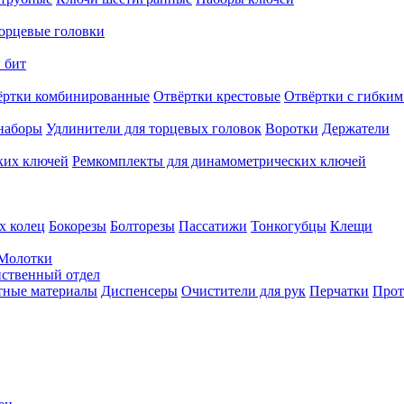
орцевые головки
 бит
ёртки комбинированные
Отвёртки крестовые
Отвёртки с гибким
наборы
Удлинители для торцевых головок
Воротки
Держатели
ких ключей
Ремкомплекты для динамометрических ключей
х колец
Бокорезы
Болторезы
Пассатижи
Тонкогубцы
Клещи
Молотки
твенный отдел
тные материалы
Диспенсеры
Очистители для рук
Перчатки
Прот