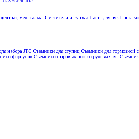
автомобильные
центрат, мел, тальк
Очистители и смазки
Паста для рук
Паста м
для набора JTC
Съемники для ступиц
Съемники для тормозной 
ники форсунок
Съемники шаровых опор и рулевых тяг
Съемник