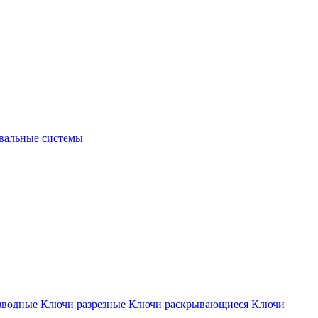
вальные системы
зводные
Ключи разрезные
Ключи раскрывающиеся
Ключи