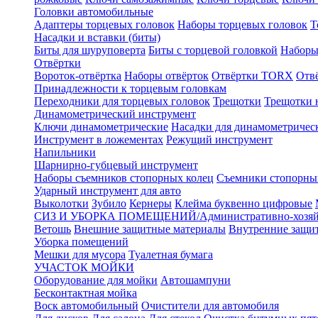
Головки автомобильные
Адаптеры торцевых головок
Наборы торцевых головок
Т
Насадки и вставки (биты)
Биты для шуруповерта
Биты с торцевой головкой
Наборы
Отвёртки
Вороток-отвёртка
Наборы отвёрток
Отвёртки TORX
Отв
Принадлежности к торцевым головкам
Переходники для торцевых головок
Трещотки
Трещотки 
Динамометрический инструмент
Ключи динамометрические
Насадки для динамометричес
Инструмент в ложементах
Режущий инструмент
Напильники
Шарнирно-губцевый инструмент
Наборы съемников стопорных колец
Съемники стопорны
Ударный инструмент для авто
Выколотки
Зубило
Кернеры
Клейма буквенно цифровые
СИЗ И УБОРКА ПОМЕЩЕНИЙ/Административно-хозяйс
Ветошь
Внешние защитные материалы
Внутренние защи
Уборка помещений
Мешки для мусора
Туалетная бумага
УЧАСТОК МОЙКИ
Оборудование для мойки
Автошампуни
Бесконтактная мойка
Воск автомобильный
Очистители для автомобиля