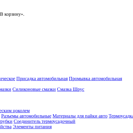
В корзину».
ическое
Присадка автомобильная
Промывка автомобильная
мазки
Силиконовые смазки
Смазка Шрус
еским цоколем
Разъемы автомобильные
Материалы для пайки авто
Термоусадк
трубки
Соединитель термоусадочный
ойства
Элементы питания