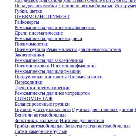
Для дисков
Для салона
Для стекол
Очистка битумных пят
Пена для автомойки
Полироли автомобильные
Инструме
Губки, щетки
ПНЕВМОИНСТРУМЕНТ
Гайковерты
Ремкомплекты для пневмогайковертов
Дрели пневматические
Ремкомплекты для пневмодрели
Пневмомолотки
Пневмозубила
Ремкомплекты для пневмомолотков
Заклепочники
Ремкомплекты для заклепочника
Пневмоножовки
Пневмошлифмашины
Ремкомплекты для шлифмашин
Продувочные пистолеты
Пневмофитинги
Переходники
Трещотки пневматические
Ремкомплекты для пневмотрещоток
ШИНОМОНТАЖ
Балансировочные грузики
Грузики для грузовых авто
Грузики для стальных дисков
Вентили автомобильные
Золотники, колпачки
Ниппель для вентеля
Грибки автомобильные
Заплатки/латки автомобильные
Латки камерные круглые