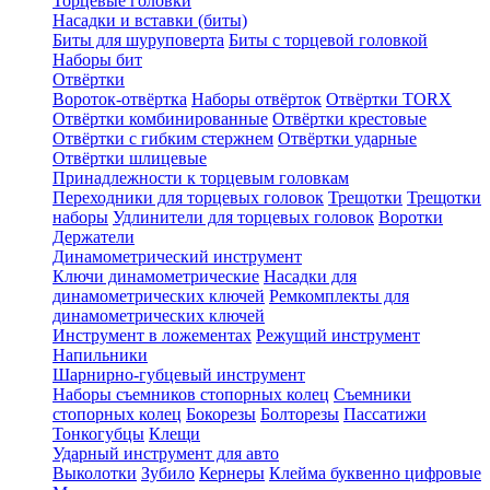
Торцевые головки
Насадки и вставки (биты)
Биты для шуруповерта
Биты с торцевой головкой
Наборы бит
Отвёртки
Вороток-отвёртка
Наборы отвёрток
Отвёртки TORX
Отвёртки комбинированные
Отвёртки крестовые
Отвёртки с гибким стержнем
Отвёртки ударные
Отвёртки шлицевые
Принадлежности к торцевым головкам
Переходники для торцевых головок
Трещотки
Трещотки
наборы
Удлинители для торцевых головок
Воротки
Держатели
Динамометрический инструмент
Ключи динамометрические
Насадки для
динамометрических ключей
Ремкомплекты для
динамометрических ключей
Инструмент в ложементах
Режущий инструмент
Напильники
Шарнирно-губцевый инструмент
Наборы съемников стопорных колец
Съемники
стопорных колец
Бокорезы
Болторезы
Пассатижи
Тонкогубцы
Клещи
Ударный инструмент для авто
Выколотки
Зубило
Кернеры
Клейма буквенно цифровые