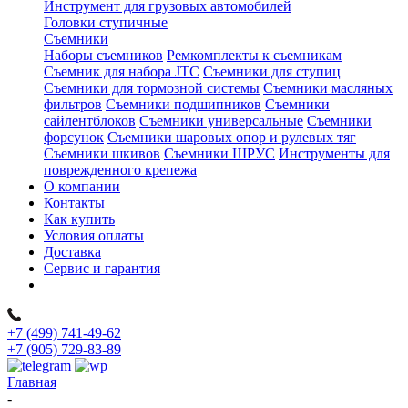
Инструмент для грузовых автомобилей
Головки ступичные
Съемники
Наборы съемников
Ремкомплекты к съемникам
Съемник для набора JTC
Съемники для ступиц
Съемники для тормозной системы
Съемники масляных
фильтров
Съемники подшипников
Съемники
сайлентблоков
Съемники универсальные
Съемники
форсунок
Съемники шаровых опор и рулевых тяг
Съемники шкивов
Съемники ШРУС
Инструменты для
поврежденного крепежа
О компании
Контакты
Как купить
Условия оплаты
Доставка
Сервис и гарантия
+7 (499) 741-49-62
+7 (905) 729-83-89
Главная
-