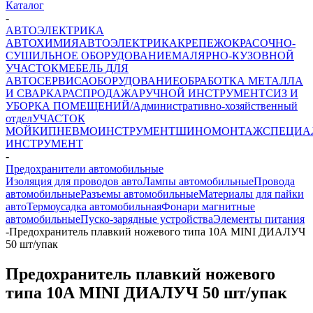
Каталог
-
АВТОЭЛЕКТРИКА
АВТОХИМИЯ
АВТОЭЛЕКТРИКА
КРЕПЕЖ
ОКРАСОЧНО-
СУШИЛЬНОЕ ОБОРУДОВАНИЕ
МАЛЯРНО-КУЗОВНОЙ
УЧАСТОК
МЕБЕЛЬ ДЛЯ
АВТОСЕРВИСА
ОБОРУДОВАНИЕ
ОБРАБОТКА МЕТАЛЛА
И СВАРКА
РАСПРОДАЖА
РУЧНОЙ ИНСТРУМЕНТ
СИЗ И
УБОРКА ПОМЕЩЕНИЙ/Административно-хозяйственный
отдел
УЧАСТОК
МОЙКИ
ПНЕВМОИНСТРУМЕНТ
ШИНОМОНТАЖ
СПЕЦИА
ИНСТРУМЕНТ
-
Предохранители автомобильные
Изоляция для проводов авто
Лампы автомобильные
Провода
автомобильные
Разъемы автомобильные
Материалы для пайки
авто
Термоусадка автомобильная
Фонари магнитные
автомобильные
Пуско-зарядные устройства
Элементы питания
-
Предохранитель плавкий ножевого типа 10А MINI ДИАЛУЧ
50 шт/упак
Предохранитель плавкий ножевого
типа 10А MINI ДИАЛУЧ 50 шт/упак