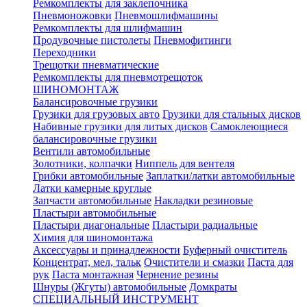
Ремкомплекты для заклепочника
Пневмоножовки
Пневмошлифмашины
Ремкомплекты для шлифмашин
Продувочные пистолеты
Пневмофитинги
Переходники
Трещотки пневматические
Ремкомплекты для пневмотрещоток
ШИНОМОНТАЖ
Балансировочные грузики
Грузики для грузовых авто
Грузики для стальных дисков
Набивные грузики для литых дисков
Самоклеющиеся
балансировочные грузики
Вентили автомобильные
Золотники, колпачки
Ниппель для вентеля
Грибки автомобильные
Заплатки/латки автомобильные
Латки камерные круглые
Запчасти автомобильные
Накладки резиновые
Пластыри автомобильные
Пластыри диагональные
Пластыри радиальные
Химия для шиномонтажа
Аксессуары и принадлежности
Буферный очиститель
Концентрат, мел, тальк
Очистители и смазки
Паста для
рук
Паста монтажная
Чернение резины
Шнуры (Жгуты) автомобильные
Домкраты
СПЕЦИАЛЬНЫЙ ИНСТРУМЕНТ