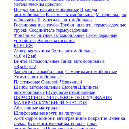
металлическим цоколем
Предохранители автомобильные
Провода
автомобильные
Разъемы автомобильные
Материалы для
пайки авто
Термоусадка автомобильная
Гофрированные трубы
Трубки, шланги, термоусадочные
трубки
Соединитель термоусадочный
Фонари магнитные автомобильные
Пуско-зарядные
устройства
Элементы питания
КРЕПЕЖ
Анкерная техника
Болты автомобильные
м10
м12
м8
Винты автомобильные
Гайки автомобильные
м8
м10
м12
Заклепки автомобильные
Саморезы автомобильные
Хомуты автомобильные
Пластиковые
Силовой
Червячный
Шайбы автомобильные
Дюбеля
Шплинты
автомобильные
Шурупы автомобильные
ОКРАСОЧНО-СУШИЛЬНОЕ ОБОРУДОВАНИЕ
МАЛЯРНО-КУЗОВНОЙ УЧАСТОК
Абразивные материалы
Шлифовальные круги на липучке
Антикоррозионное и антигравийное покрытие
Вклейка
стекол
Вспомогательные материалы
Лаки
автомобильные
Полировальные системы