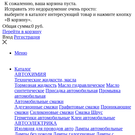
К сожалению, ваша корзина пуста.
Исправить это недоразумение очень просто:
выберите в каталоге интересующий товар и нажмите кнопку
«В корзину».
Общая сумма:
0 руб.
Перейти в корзину
Вход
Регистрация
Меню
Каталог
АВТОХИМИЯ
Технические жидкости, масла
Тормозная жидкость
Масло гидравлическое
Масло
синтетическое
Присадка автомобильная
Промывка
автомобильная
Автомобильные смазки
Адгезионные смазки
Графитовые смазки
Проникающие
смазки
Силиконовые смазки
Смазка Шрус
Герметики автомобильные
Клеи автомобильные
АВТОЭЛЕКТРИКА
Изоляция для проводов авто
Лампы автомобильные
Лампы без цоколя
Лампы галогеновые
Лампы с