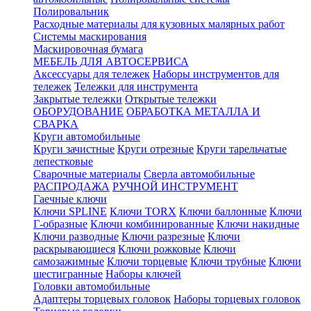
Полировальник
Расходные материалы для кузовных малярных работ
Системы маскирования
Маскировочная бумага
МЕБЕЛЬ ДЛЯ АВТОСЕРВИСА
Аксессуары для тележек
Наборы инструментов для
тележек
Тележки для инструмента
Закрытые тележки
Открытые тележки
ОБОРУДОВАНИЕ
ОБРАБОТКА МЕТАЛЛА И
СВАРКА
Круги автомобильные
Круги зачистные
Круги отрезные
Круги тарельчатые
лепестковые
Сварочные материалы
Сверла автомобильные
РАСПРОДАЖА
РУЧНОЙ ИНСТРУМЕНТ
Гаечные ключи
Ключи SPLINE
Ключи TORX
Ключи баллонные
Ключи
Г-образные
Ключи комбинированные
Ключи накидные
Ключи разводные
Ключи разрезные
Ключи
раскрывающиеся
Ключи рожковые
Ключи
самозажимные
Ключи торцевые
Ключи трубные
Ключи
шестигранные
Наборы ключей
Головки автомобильные
Адаптеры торцевых головок
Наборы торцевых головок