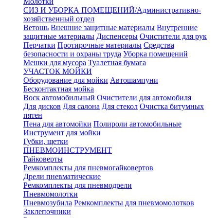
Молотки
СИЗ И УБОРКА ПОМЕЩЕНИЙ/Административно-
хозяйственный отдел
Ветошь
Внешние защитные материалы
Внутренние
защитные материалы
Диспенсеры
Очистители для рук
Перчатки
Протирочные материалы
Средства
безопасности и охраны труда
Уборка помещений
Мешки для мусора
Туалетная бумага
УЧАСТОК МОЙКИ
Оборудование для мойки
Автошампуни
Бесконтактная мойка
Воск автомобильный
Очистители для автомобиля
Для дисков
Для салона
Для стекол
Очистка битумных
пятен
Пена для автомойки
Полироли автомобильные
Инструмент для мойки
Губки, щетки
ПНЕВМОИНСТРУМЕНТ
Гайковерты
Ремкомплекты для пневмогайковертов
Дрели пневматические
Ремкомплекты для пневмодрели
Пневмомолотки
Пневмозубила
Ремкомплекты для пневмомолотков
Заклепочники