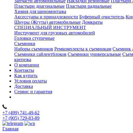
Запчасти автомобильные
Накладки резиновые
Пластыри 
Пластыри диагональные
Пластыри радиальные
Химия для шиномонтажа
Аксессуары и принадлежности
Буферный очиститель
Кон
Шнуры (Жгуты) автомобильные
Домкраты
СПЕЦИАЛЬНЫЙ ИНСТРУМЕНТ
Инструмент для грузовых автомобилей
Головки ступичные
Съемники
Наборы съемников
Ремкомплекты к съемникам
Съемник 
Съемники сайлентблоков
Съемники универсальные
Съем
крепежа
О компании
Контакты
Как купить
Условия оплаты
Доставка
Сервис и гарантия
+7 (499) 741-49-62
+7 (905) 729-83-89
Главная