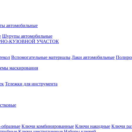
ты автомобильные
е
Шурупы автомобильные
НО-КУЗОВНОЙ УЧАСТОК
текол
Вспомогательные материалы
Лаки автомобильные
Полиро
емы маскирования
ек
Тележки для инструмента
естковые
-образные
Ключи комбинированные
Ключи накидные
Ключи ра
трубные
Ключи шестигранные
Наборы ключей