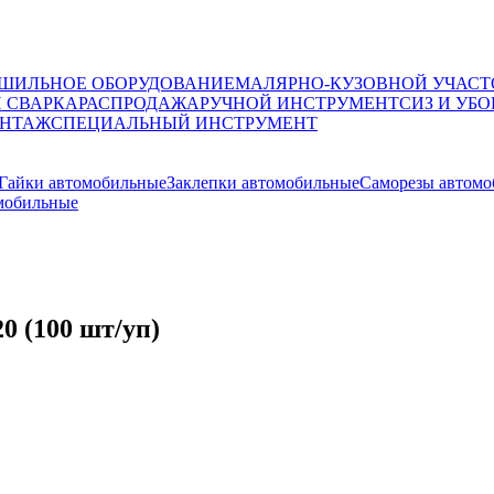
ШИЛЬНОЕ ОБОРУДОВАНИЕ
МАЛЯРНО-КУЗОВНОЙ УЧАСТ
И СВАРКА
РАСПРОДАЖА
РУЧНОЙ ИНСТРУМЕНТ
СИЗ И УБО
НТАЖ
СПЕЦИАЛЬНЫЙ ИНСТРУМЕНТ
Гайки автомобильные
Заклепки автомобильные
Саморезы автом
мобильные
0 (100 шт/уп)