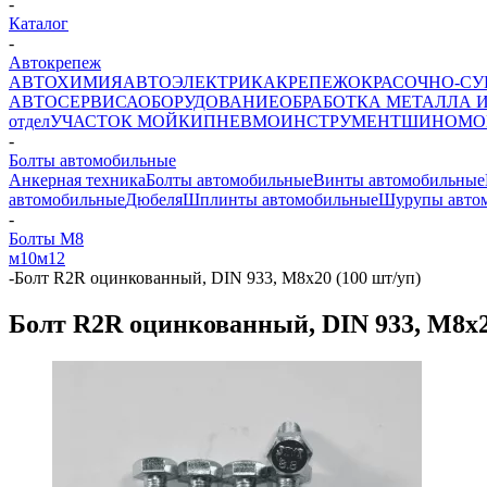
-
Каталог
-
Автокрепеж
АВТОХИМИЯ
АВТОЭЛЕКТРИКА
КРЕПЕЖ
ОКРАСОЧНО-СУ
АВТОСЕРВИСА
ОБОРУДОВАНИЕ
ОБРАБОТКА МЕТАЛЛА 
отдел
УЧАСТОК МОЙКИ
ПНЕВМОИНСТРУМЕНТ
ШИНОМО
-
Болты автомобильные
Анкерная техника
Болты автомобильные
Винты автомобильные
автомобильные
Дюбеля
Шплинты автомобильные
Шурупы авто
-
Болты М8
м10
м12
-
Болт R2R оцинкованный, DIN 933, М8х20 (100 шт/уп)
Болт R2R оцинкованный, DIN 933, М8х2