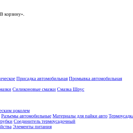
В корзину».
ическое
Присадка автомобильная
Промывка автомобильная
мазки
Силиконовые смазки
Смазка Шрус
еским цоколем
Разъемы автомобильные
Материалы для пайки авто
Термоусадк
трубки
Соединитель термоусадочный
ойства
Элементы питания