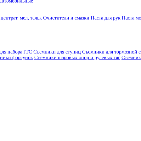
автомобильные
центрат, мел, тальк
Очистители и смазки
Паста для рук
Паста м
для набора JTC
Съемники для ступиц
Съемники для тормозной 
ники форсунок
Съемники шаровых опор и рулевых тяг
Съемник