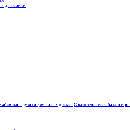
ен
нт для мойки
Набивные грузики для литых дисков
Самоклеющиеся балансиров