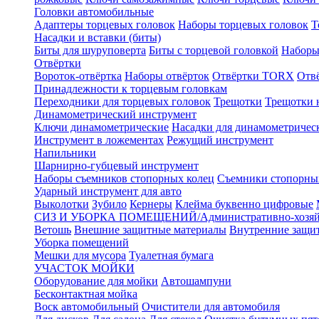
Головки автомобильные
Адаптеры торцевых головок
Наборы торцевых головок
Т
Насадки и вставки (биты)
Биты для шуруповерта
Биты с торцевой головкой
Наборы
Отвёртки
Вороток-отвёртка
Наборы отвёрток
Отвёртки TORX
Отв
Принадлежности к торцевым головкам
Переходники для торцевых головок
Трещотки
Трещотки 
Динамометрический инструмент
Ключи динамометрические
Насадки для динамометричес
Инструмент в ложементах
Режущий инструмент
Напильники
Шарнирно-губцевый инструмент
Наборы съемников стопорных колец
Съемники стопорны
Ударный инструмент для авто
Выколотки
Зубило
Кернеры
Клейма буквенно цифровые
СИЗ И УБОРКА ПОМЕЩЕНИЙ/Административно-хозяйс
Ветошь
Внешние защитные материалы
Внутренние защи
Уборка помещений
Мешки для мусора
Туалетная бумага
УЧАСТОК МОЙКИ
Оборудование для мойки
Автошампуни
Бесконтактная мойка
Воск автомобильный
Очистители для автомобиля