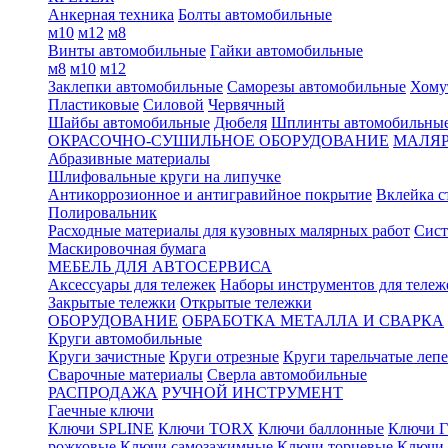
Анкерная техника
Болты автомобильные
м10
м12
м8
Винты автомобильные
Гайки автомобильные
м8
м10
м12
Заклепки автомобильные
Саморезы автомобильные
Хому
Пластиковые
Силовой
Червячный
Шайбы автомобильные
Дюбеля
Шплинты автомобильны
ОКРАСОЧНО-СУШИЛЬНОЕ ОБОРУДОВАНИЕ
МАЛЯР
Абразивные материалы
Шлифовальные круги на липучке
Антикоррозионное и антигравийное покрытие
Вклейка с
Полировальник
Расходные материалы для кузовных малярных работ
Сист
Маскировочная бумага
МЕБЕЛЬ ДЛЯ АВТОСЕРВИСА
Аксессуары для тележек
Наборы инструментов для тележ
Закрытые тележки
Открытые тележки
ОБОРУДОВАНИЕ
ОБРАБОТКА МЕТАЛЛА И СВАРКА
Круги автомобильные
Круги зачистные
Круги отрезные
Круги тарельчатые леп
Сварочные материалы
Сверла автомобильные
РАСПРОДАЖА
РУЧНОЙ ИНСТРУМЕНТ
Гаечные ключи
Ключи SPLINE
Ключи TORX
Ключи баллонные
Ключи Г
рожковые
Ключи самозажимные
Ключи торцевые
Ключи 