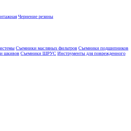
онтажная
Чернение резины
системы
Съемники масляных фильтров
Съемники подшипников
и шкивов
Съемники ШРУС
Инструменты для поврежденного