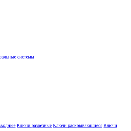
вальные системы
зводные
Ключи разрезные
Ключи раскрывающиеся
Ключи