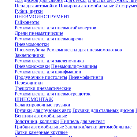
Для дисков
Для салона
Для стекол
Очистка битумных пят
Пена для автомойки
Полироли автомобильные
Инструме
Губки, щетки
ПНЕВМОИНСТРУМЕНТ
Гайковерты
Ремкомплекты для пневмогайковертов
Дрели пневматические
Ремкомплекты для пневмодрели
Пневмомолотки
Пневмозубила
Ремкомплекты для пневмомолотков
Заклепочники
Ремкомплекты для заклепочника
Пневмоножовки
Пневмошлифмашины
Ремкомплекты для шлифмашин
Продувочные пистолеты
Пневмофитинги
Переходники
Трещотки пневматические
Ремкомплекты для пневмотрещоток
ШИНОМОНТАЖ
Балансировочные грузики
Грузики для грузовых авто
Грузики для стальных дисков
Вентили автомобильные
Золотники, колпачки
Ниппель для вентеля
Грибки автомобильные
Заплатки/латки автомобильные
Латки камерные круглые