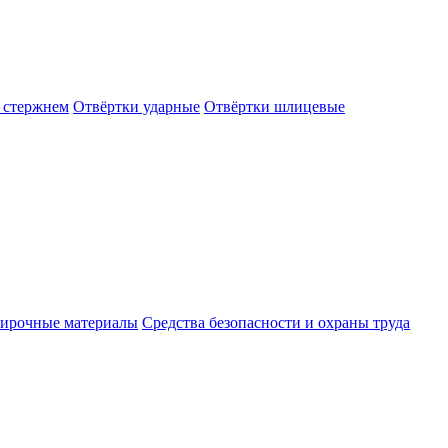
 стержнем
Отвёртки ударные
Отвёртки шлицевые
ирочные материалы
Средства безопасности и охраны труда