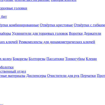
орцевые головки
 бит
ёртки комбинированные
Отвёртки крестовые
Отвёртки с гибким
наборы
Удлинители для торцевых головок
Воротки
Держатели
ких ключей
Ремкомплекты для динамометрических ключей
х колец
Бокорезы
Болторезы
Пассатижи
Тонкогубцы
Клещи
Молотки
твенный отдел
тные материалы
Диспенсеры
Очистители для рук
Перчатки
Прот