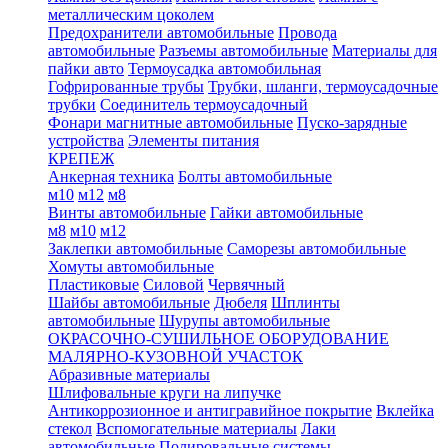
металлическим цоколем
Предохранители автомобильные
Провода
автомобильные
Разъемы автомобильные
Материалы для
пайки авто
Термоусадка автомобильная
Гофрированные трубы
Трубки, шланги, термоусадочные
трубки
Соединитель термоусадочный
Фонари магнитные автомобильные
Пуско-зарядные
устройства
Элементы питания
КРЕПЕЖ
Анкерная техника
Болты автомобильные
м10
м12
м8
Винты автомобильные
Гайки автомобильные
м8
м10
м12
Заклепки автомобильные
Саморезы автомобильные
Хомуты автомобильные
Пластиковые
Силовой
Червячный
Шайбы автомобильные
Дюбеля
Шплинты
автомобильные
Шурупы автомобильные
ОКРАСОЧНО-СУШИЛЬНОЕ ОБОРУДОВАНИЕ
МАЛЯРНО-КУЗОВНОЙ УЧАСТОК
Абразивные материалы
Шлифовальные круги на липучке
Антикоррозионное и антигравийное покрытие
Вклейка
стекол
Вспомогательные материалы
Лаки
автомобильные
Полировальные системы