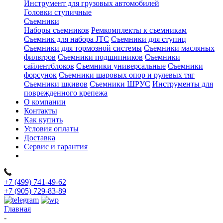
Инструмент для грузовых автомобилей
Головки ступичные
Съемники
Наборы съемников
Ремкомплекты к съемникам
Съемник для набора JTC
Съемники для ступиц
Съемники для тормозной системы
Съемники масляных
фильтров
Съемники подшипников
Съемники
сайлентблоков
Съемники универсальные
Съемники
форсунок
Съемники шаровых опор и рулевых тяг
Съемники шкивов
Съемники ШРУС
Инструменты для
поврежденного крепежа
О компании
Контакты
Как купить
Условия оплаты
Доставка
Сервис и гарантия
+7 (499) 741-49-62
+7 (905) 729-83-89
Главная
-