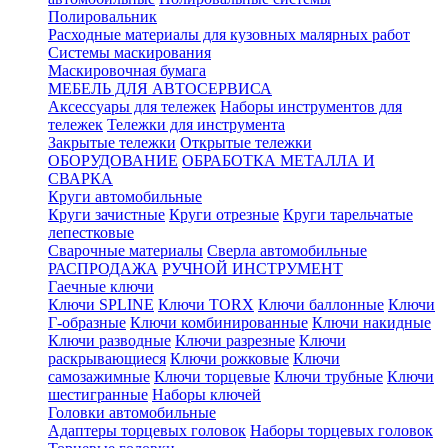
Полировальник
Расходные материалы для кузовных малярных работ
Системы маскирования
Маскировочная бумага
МЕБЕЛЬ ДЛЯ АВТОСЕРВИСА
Аксессуары для тележек
Наборы инструментов для
тележек
Тележки для инструмента
Закрытые тележки
Открытые тележки
ОБОРУДОВАНИЕ
ОБРАБОТКА МЕТАЛЛА И
СВАРКА
Круги автомобильные
Круги зачистные
Круги отрезные
Круги тарельчатые
лепестковые
Сварочные материалы
Сверла автомобильные
РАСПРОДАЖА
РУЧНОЙ ИНСТРУМЕНТ
Гаечные ключи
Ключи SPLINE
Ключи TORX
Ключи баллонные
Ключи
Г-образные
Ключи комбинированные
Ключи накидные
Ключи разводные
Ключи разрезные
Ключи
раскрывающиеся
Ключи рожковые
Ключи
самозажимные
Ключи торцевые
Ключи трубные
Ключи
шестигранные
Наборы ключей
Головки автомобильные
Адаптеры торцевых головок
Наборы торцевых головок