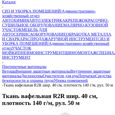
Каталог
-
СИЗ И УБОРКА ПОМЕЩЕНИЙ/Административно-
хозяйственный отдел
АВТОХИМИЯ
АВТОЭЛЕКТРИКА
КРЕПЕЖ
ОКРАСОЧНО-
СУШИЛЬНОЕ ОБОРУДОВАНИЕ
МАЛЯРНО-КУЗОВНОЙ
УЧАСТОК
МЕБЕЛЬ ДЛЯ
АВТОСЕРВИСА
ОБОРУДОВАНИЕ
ОБРАБОТКА МЕТАЛЛА
И СВАРКА
РАСПРОДАЖА
РУЧНОЙ ИНСТРУМЕНТ
СИЗ И
УБОРКА ПОМЕЩЕНИЙ/Административно-хозяйственный
отдел
УЧАСТОК
МОЙКИ
ПНЕВМОИНСТРУМЕНТ
ШИНОМОНТАЖ
СПЕЦИА
ИНСТРУМЕНТ
-
Протирочные материалы
Ветошь
Внешние защитные материалы
Внутренние защитные
материалы
Диспенсеры
Очистители для рук
Перчатки
Средства
безопасности и охраны труда
Уборка помещений
-
Ткань вафельная R2R шир. 40 см, плотность 140 г/м, рул. 50 м
Ткань вафельная R2R шир. 40 см,
плотность 140 г/м, рул. 50 м