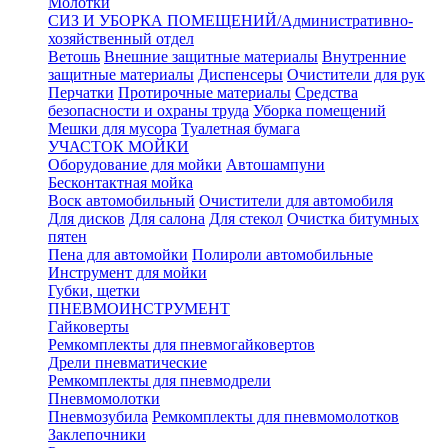
Молотки
СИЗ И УБОРКА ПОМЕЩЕНИЙ/Административно-
хозяйственный отдел
Ветошь
Внешние защитные материалы
Внутренние
защитные материалы
Диспенсеры
Очистители для рук
Перчатки
Протирочные материалы
Средства
безопасности и охраны труда
Уборка помещений
Мешки для мусора
Туалетная бумага
УЧАСТОК МОЙКИ
Оборудование для мойки
Автошампуни
Бесконтактная мойка
Воск автомобильный
Очистители для автомобиля
Для дисков
Для салона
Для стекол
Очистка битумных
пятен
Пена для автомойки
Полироли автомобильные
Инструмент для мойки
Губки, щетки
ПНЕВМОИНСТРУМЕНТ
Гайковерты
Ремкомплекты для пневмогайковертов
Дрели пневматические
Ремкомплекты для пневмодрели
Пневмомолотки
Пневмозубила
Ремкомплекты для пневмомолотков
Заклепочники