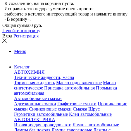
К сожалению, ваша корзина пуста.
Исправить это недоразумение очень просто:
выберите в каталоге интересующий товар и нажмите кнопку
«В корзину».
Общая сумма:
0 руб.
Перейти в корзину
Вход
Регистрация
Меню
Каталог
АВТОХИМИЯ
Технические жидкости, масла
Тормозная жидкость
Масло гидравлическое
Масло
синтетическое
Присадка автомобильная
Промывка
автомобильная
Автомобильные смазки
Адгезионные смазки
Графитовые смазки
Проникающие
смазки
Силиконовые смазки
Смазка Шрус
Герметики автомобильные
Клеи автомобильные
АВТОЭЛЕКТРИКА
Изоляция для проводов авто
Лампы автомобильные
Лампы без цоколя
Лампы галогеновые
Лампы с