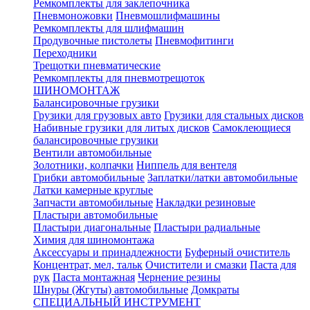
Ремкомплекты для заклепочника
Пневмоножовки
Пневмошлифмашины
Ремкомплекты для шлифмашин
Продувочные пистолеты
Пневмофитинги
Переходники
Трещотки пневматические
Ремкомплекты для пневмотрещоток
ШИНОМОНТАЖ
Балансировочные грузики
Грузики для грузовых авто
Грузики для стальных дисков
Набивные грузики для литых дисков
Самоклеющиеся
балансировочные грузики
Вентили автомобильные
Золотники, колпачки
Ниппель для вентеля
Грибки автомобильные
Заплатки/латки автомобильные
Латки камерные круглые
Запчасти автомобильные
Накладки резиновые
Пластыри автомобильные
Пластыри диагональные
Пластыри радиальные
Химия для шиномонтажа
Аксессуары и принадлежности
Буферный очиститель
Концентрат, мел, тальк
Очистители и смазки
Паста для
рук
Паста монтажная
Чернение резины
Шнуры (Жгуты) автомобильные
Домкраты
СПЕЦИАЛЬНЫЙ ИНСТРУМЕНТ