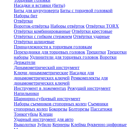
Торцевые головки
Насадки и вставки (биты)
Биты для шуруповерта
Биты с торцевой головкой
Наборы бит
Отвёртки
Вороток-отвёртка
Наборы отвёрток
Отвёртки TORX
Отвёртки комбинированные
Отвёртки крестовые
Отвёртки с гибким стержнем
Отвёртки ударные
Отвёртки шлицевые
Принадлежности к торцевым головкам
Переходники для торцевых головок
Трещотки
Трещотки
наборы
Удлинители для торцевых головок
Воротки
Держатели
Динамометрический инструмент
Ключи динамометрические
Насадки для
динамометрических ключей
Ремкомплекты для
динамометрических ключей
Инструмент в ложементах
Режущий инструмент
Напильники
Шарнирно-губцевый инструмент
Наборы съемников стопорных колец
Съемники
стопорных колец
Бокорезы
Болторезы
Пассатижи
Тонкогубцы
Клещи
Ударный инструмент для авто
Выколотки
Зубило
Кернеры
Клейма буквенно цифровые