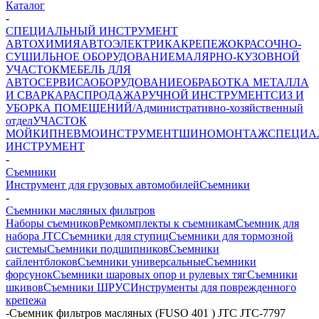
Каталог
-
СПЕЦИАЛЬНЫЙ ИНСТРУМЕНТ
АВТОХИМИЯ
АВТОЭЛЕКТРИКА
КРЕПЕЖ
ОКРАСОЧНО-
СУШИЛЬНОЕ ОБОРУДОВАНИЕ
МАЛЯРНО-КУЗОВНОЙ
УЧАСТОК
МЕБЕЛЬ ДЛЯ
АВТОСЕРВИСА
ОБОРУДОВАНИЕ
ОБРАБОТКА МЕТАЛЛА
И СВАРКА
РАСПРОДАЖА
РУЧНОЙ ИНСТРУМЕНТ
СИЗ И
УБОРКА ПОМЕЩЕНИЙ/Административно-хозяйственный
отдел
УЧАСТОК
МОЙКИ
ПНЕВМОИНСТРУМЕНТ
ШИНОМОНТАЖ
СПЕЦИА
ИНСТРУМЕНТ
-
Съемники
Инструмент для грузовых автомобилей
Съемники
-
Съемники масляных фильтров
Наборы съемников
Ремкомплекты к съемникам
Съемник для
набора JTC
Съемники для ступиц
Съемники для тормозной
системы
Съемники подшипников
Съемники
сайлентблоков
Съемники универсальные
Съемники
форсунок
Съемники шаровых опор и рулевых тяг
Съемники
шкивов
Съемники ШРУС
Инструменты для поврежденного
крепежа
-
Съемник фильтров масляных (FUSO 401 ) JTC JTC-7797