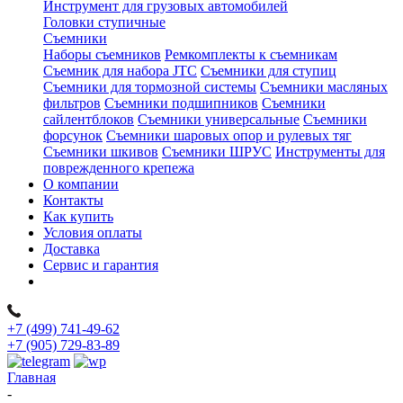
Инструмент для грузовых автомобилей
Головки ступичные
Съемники
Наборы съемников
Ремкомплекты к съемникам
Съемник для набора JTC
Съемники для ступиц
Съемники для тормозной системы
Съемники масляных
фильтров
Съемники подшипников
Съемники
сайлентблоков
Съемники универсальные
Съемники
форсунок
Съемники шаровых опор и рулевых тяг
Съемники шкивов
Съемники ШРУС
Инструменты для
поврежденного крепежа
О компании
Контакты
Как купить
Условия оплаты
Доставка
Сервис и гарантия
+7 (499) 741-49-62
+7 (905) 729-83-89
Главная
-