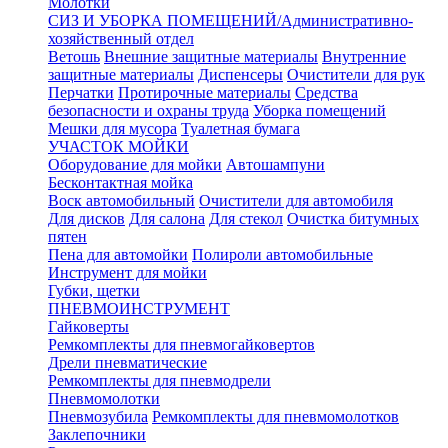
Молотки
СИЗ И УБОРКА ПОМЕЩЕНИЙ/Административно-
хозяйственный отдел
Ветошь
Внешние защитные материалы
Внутренние
защитные материалы
Диспенсеры
Очистители для рук
Перчатки
Протирочные материалы
Средства
безопасности и охраны труда
Уборка помещений
Мешки для мусора
Туалетная бумага
УЧАСТОК МОЙКИ
Оборудование для мойки
Автошампуни
Бесконтактная мойка
Воск автомобильный
Очистители для автомобиля
Для дисков
Для салона
Для стекол
Очистка битумных
пятен
Пена для автомойки
Полироли автомобильные
Инструмент для мойки
Губки, щетки
ПНЕВМОИНСТРУМЕНТ
Гайковерты
Ремкомплекты для пневмогайковертов
Дрели пневматические
Ремкомплекты для пневмодрели
Пневмомолотки
Пневмозубила
Ремкомплекты для пневмомолотков
Заклепочники