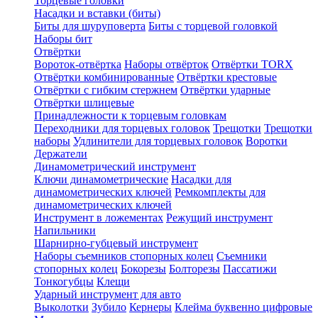
Торцевые головки
Насадки и вставки (биты)
Биты для шуруповерта
Биты с торцевой головкой
Наборы бит
Отвёртки
Вороток-отвёртка
Наборы отвёрток
Отвёртки TORX
Отвёртки комбинированные
Отвёртки крестовые
Отвёртки с гибким стержнем
Отвёртки ударные
Отвёртки шлицевые
Принадлежности к торцевым головкам
Переходники для торцевых головок
Трещотки
Трещотки
наборы
Удлинители для торцевых головок
Воротки
Держатели
Динамометрический инструмент
Ключи динамометрические
Насадки для
динамометрических ключей
Ремкомплекты для
динамометрических ключей
Инструмент в ложементах
Режущий инструмент
Напильники
Шарнирно-губцевый инструмент
Наборы съемников стопорных колец
Съемники
стопорных колец
Бокорезы
Болторезы
Пассатижи
Тонкогубцы
Клещи
Ударный инструмент для авто
Выколотки
Зубило
Кернеры
Клейма буквенно цифровые