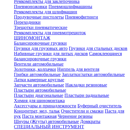
Ремкомплекты для заклепочника
Пневмоножовки
Пневмошлифмашины
Ремкомплекты для шлифмашин
Продувочные пистолеты
Пневмофитинги
Переходники
Трещотки пневматические
Ремкомплекты для пневмотрещоток
ШИНОМОНТАЖ
Балансировочные грузики
Грузики для грузовых авто
Грузики для стальных дисков
Набивные грузики для литых дисков
Самоклеющиеся
балансировочные грузики
Вентили автомобильные
Золотники, колпачки
Ниппель для вентеля
Грибки автомобильные
Заплатки/латки автомобильные
Латки камерные круглые
Запчасти автомобильные
Накладки резиновые
Пластыри автомобильные
Пластыри диагональные
Пластыри радиальные
Химия для шиномонтажа
Аксессуары и принадлежности
Буферный очиститель
Концентрат, мел, тальк
Очистители и смазки
Паста для
рук
Паста монтажная
Чернение резины
Шнуры (Жгуты) автомобильные
Домкраты
СПЕЦИАЛЬНЫЙ ИНСТРУМЕНТ