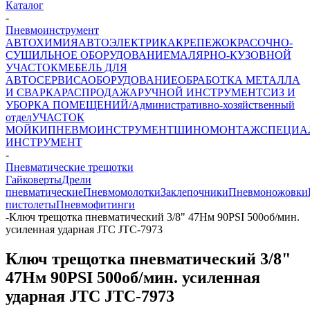
Каталог
-
Пневмоинструмент
АВТОХИМИЯ
АВТОЭЛЕКТРИКА
КРЕПЕЖ
ОКРАСОЧНО-
СУШИЛЬНОЕ ОБОРУДОВАНИЕ
МАЛЯРНО-КУЗОВНОЙ
УЧАСТОК
МЕБЕЛЬ ДЛЯ
АВТОСЕРВИСА
ОБОРУДОВАНИЕ
ОБРАБОТКА МЕТАЛЛА
И СВАРКА
РАСПРОДАЖА
РУЧНОЙ ИНСТРУМЕНТ
СИЗ И
УБОРКА ПОМЕЩЕНИЙ/Административно-хозяйственный
отдел
УЧАСТОК
МОЙКИ
ПНЕВМОИНСТРУМЕНТ
ШИНОМОНТАЖ
СПЕЦИА
ИНСТРУМЕНТ
-
Пневматические трещотки
Гайковерты
Дрели
пневматические
Пневмомолотки
Заклепочники
Пневмоножовки
пистолеты
Пневмофитинги
-
Ключ трещотка пневматический 3/8" 47Нм 90PSI 500об/мин.
усиленная ударная JTC JTC-7973
Ключ трещотка пневматический 3/8"
47Нм 90PSI 500об/мин. усиленная
ударная JTC JTC-7973