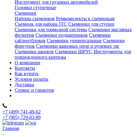
Инструмент для грузовых автомобилей
Головки ступичные
Съемники
Наборы съемников
Ремкомплекты к съемникам
Съемник для набора JTC
Съемники для ступиц
Съемники для тормозной системы
Съемники масляных
фильтров
Съемники подшипников
Съемники
сайлентблоков
Съемники универсальные
Съемники
форсунок
Съемники шаровых опор и рулевых тяг
Съемники шкивов
Съемники ШРУС
Инструменты для
поврежденного крепежа
О компании
Контакты
Как купить
Условия оплаты
Доставка
Сервис и гарантия
+7 (499) 741-49-62
+7 (905) 729-83-89
Главная
-