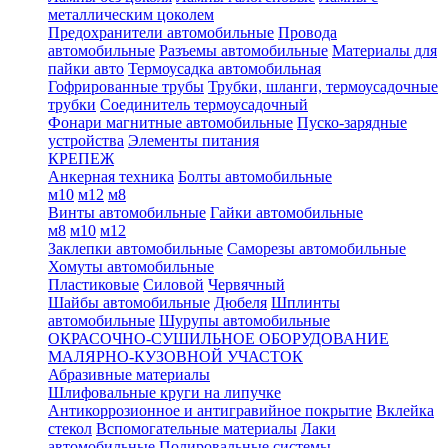
металлическим цоколем
Предохранители автомобильные
Провода
автомобильные
Разъемы автомобильные
Материалы для
пайки авто
Термоусадка автомобильная
Гофрированные трубы
Трубки, шланги, термоусадочные
трубки
Соединитель термоусадочный
Фонари магнитные автомобильные
Пуско-зарядные
устройства
Элементы питания
КРЕПЕЖ
Анкерная техника
Болты автомобильные
м10
м12
м8
Винты автомобильные
Гайки автомобильные
м8
м10
м12
Заклепки автомобильные
Саморезы автомобильные
Хомуты автомобильные
Пластиковые
Силовой
Червячный
Шайбы автомобильные
Дюбеля
Шплинты
автомобильные
Шурупы автомобильные
ОКРАСОЧНО-СУШИЛЬНОЕ ОБОРУДОВАНИЕ
МАЛЯРНО-КУЗОВНОЙ УЧАСТОК
Абразивные материалы
Шлифовальные круги на липучке
Антикоррозионное и антигравийное покрытие
Вклейка
стекол
Вспомогательные материалы
Лаки
автомобильные
Полировальные системы