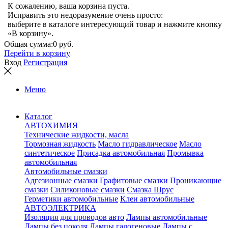
К сожалению, ваша корзина пуста.
Исправить это недоразумение очень просто:
выберите в каталоге интересующий товар и нажмите кнопку
«В корзину».
Общая сумма:
0 руб.
Перейти в корзину
Вход
Регистрация
Меню
Каталог
АВТОХИМИЯ
Технические жидкости, масла
Тормозная жидкость
Масло гидравлическое
Масло
синтетическое
Присадка автомобильная
Промывка
автомобильная
Автомобильные смазки
Адгезионные смазки
Графитовые смазки
Проникающие
смазки
Силиконовые смазки
Смазка Шрус
Герметики автомобильные
Клеи автомобильные
АВТОЭЛЕКТРИКА
Изоляция для проводов авто
Лампы автомобильные
Лампы без цоколя
Лампы галогеновые
Лампы с