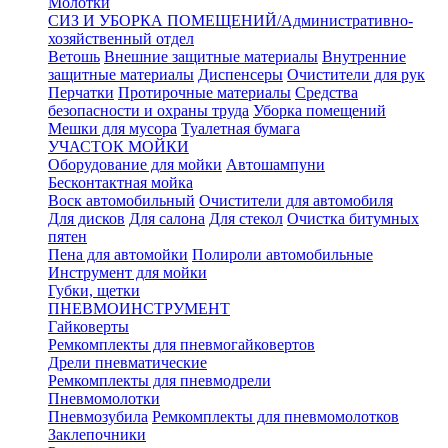
Молотки
СИЗ И УБОРКА ПОМЕЩЕНИЙ/Административно-
хозяйственный отдел
Ветошь
Внешние защитные материалы
Внутренние
защитные материалы
Диспенсеры
Очистители для рук
Перчатки
Протирочные материалы
Средства
безопасности и охраны труда
Уборка помещений
Мешки для мусора
Туалетная бумага
УЧАСТОК МОЙКИ
Оборудование для мойки
Автошампуни
Бесконтактная мойка
Воск автомобильный
Очистители для автомобиля
Для дисков
Для салона
Для стекол
Очистка битумных
пятен
Пена для автомойки
Полироли автомобильные
Инструмент для мойки
Губки, щетки
ПНЕВМОИНСТРУМЕНТ
Гайковерты
Ремкомплекты для пневмогайковертов
Дрели пневматические
Ремкомплекты для пневмодрели
Пневмомолотки
Пневмозубила
Ремкомплекты для пневмомолотков
Заклепочники