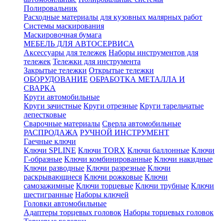
Полировальник
Расходные материалы для кузовных малярных работ
Системы маскирования
Маскировочная бумага
МЕБЕЛЬ ДЛЯ АВТОСЕРВИСА
Аксессуары для тележек
Наборы инструментов для
тележек
Тележки для инструмента
Закрытые тележки
Открытые тележки
ОБОРУДОВАНИЕ
ОБРАБОТКА МЕТАЛЛА И
СВАРКА
Круги автомобильные
Круги зачистные
Круги отрезные
Круги тарельчатые
лепестковые
Сварочные материалы
Сверла автомобильные
РАСПРОДАЖА
РУЧНОЙ ИНСТРУМЕНТ
Гаечные ключи
Ключи SPLINE
Ключи TORX
Ключи баллонные
Ключи
Г-образные
Ключи комбинированные
Ключи накидные
Ключи разводные
Ключи разрезные
Ключи
раскрывающиеся
Ключи рожковые
Ключи
самозажимные
Ключи торцевые
Ключи трубные
Ключи
шестигранные
Наборы ключей
Головки автомобильные
Адаптеры торцевых головок
Наборы торцевых головок