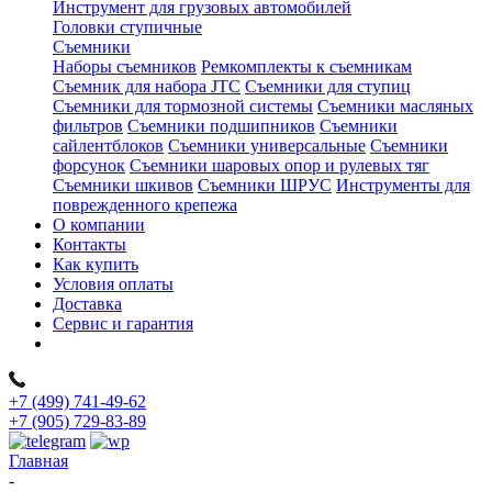
Инструмент для грузовых автомобилей
Головки ступичные
Съемники
Наборы съемников
Ремкомплекты к съемникам
Съемник для набора JTC
Съемники для ступиц
Съемники для тормозной системы
Съемники масляных
фильтров
Съемники подшипников
Съемники
сайлентблоков
Съемники универсальные
Съемники
форсунок
Съемники шаровых опор и рулевых тяг
Съемники шкивов
Съемники ШРУС
Инструменты для
поврежденного крепежа
О компании
Контакты
Как купить
Условия оплаты
Доставка
Сервис и гарантия
+7 (499) 741-49-62
+7 (905) 729-83-89
Главная
-