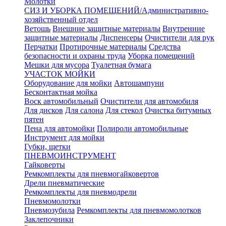
Молотки
СИЗ И УБОРКА ПОМЕЩЕНИЙ/Административно-
хозяйственный отдел
Ветошь
Внешние защитные материалы
Внутренние
защитные материалы
Диспенсеры
Очистители для рук
Перчатки
Протирочные материалы
Средства
безопасности и охраны труда
Уборка помещений
Мешки для мусора
Туалетная бумага
УЧАСТОК МОЙКИ
Оборудование для мойки
Автошампуни
Бесконтактная мойка
Воск автомобильный
Очистители для автомобиля
Для дисков
Для салона
Для стекол
Очистка битумных
пятен
Пена для автомойки
Полироли автомобильные
Инструмент для мойки
Губки, щетки
ПНЕВМОИНСТРУМЕНТ
Гайковерты
Ремкомплекты для пневмогайковертов
Дрели пневматические
Ремкомплекты для пневмодрели
Пневмомолотки
Пневмозубила
Ремкомплекты для пневмомолотков
Заклепочники