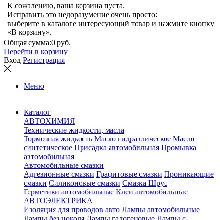
К сожалению, ваша корзина пуста.
Исправить это недоразумение очень просто:
выберите в каталоге интересующий товар и нажмите кнопку
«В корзину».
Общая сумма:
0 руб.
Перейти в корзину
Вход
Регистрация
Меню
Каталог
АВТОХИМИЯ
Технические жидкости, масла
Тормозная жидкость
Масло гидравлическое
Масло
синтетическое
Присадка автомобильная
Промывка
автомобильная
Автомобильные смазки
Адгезионные смазки
Графитовые смазки
Проникающие
смазки
Силиконовые смазки
Смазка Шрус
Герметики автомобильные
Клеи автомобильные
АВТОЭЛЕКТРИКА
Изоляция для проводов авто
Лампы автомобильные
Лампы без цоколя
Лампы галогеновые
Лампы с