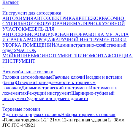
Каталог
-
Инструмент для автосервиса
АВТОХИМИЯ
АВТОЭЛЕКТРИКА
КРЕПЕЖ
ОКРАСОЧНО-
СУШИЛЬНОЕ ОБОРУДОВАНИЕ
МАЛЯРНО-КУЗОВНОЙ
УЧАСТОК
МЕБЕЛЬ ДЛЯ
АВТОСЕРВИСА
ОБОРУДОВАНИЕ
ОБРАБОТКА МЕТАЛЛА
И СВАРКА
РАСПРОДАЖА
РУЧНОЙ ИНСТРУМЕНТ
СИЗ И
УБОРКА ПОМЕЩЕНИЙ/Административно-хозяйственный
отдел
УЧАСТОК
МОЙКИ
ПНЕВМОИНСТРУМЕНТ
ШИНОМОНТАЖ
СПЕЦИА
ИНСТРУМЕНТ
-
Автомобильные головки
Головки автомобильные
Гаечные ключи
Насадки и вставки
(биты)
Отвёртки
Принадлежности к торцевым
головкам
Динамометрический инструмент
Инструмент в
ложементах
Режущий инструмент
Шарнирно-губцевый
инструмент
Ударный инструмент для авто
-
Торцевые головки
Адаптеры торцевых головок
Наборы торцевых головок
-
Головка торцевая 1/2" 21мм 12-ти гранная ударная L=38мм
JTC JTC-443921