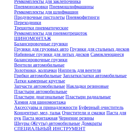
Ремкомплекты для заклепочника
Пневмоножовки
Пневмошлифмашины
Ремкомплекты для шлифмашин
Продувочные пистолеты
Пневмофитинги
Переходники
Трещотки пневматические
Ремкомплекты для пневмотрещоток
ШИНОМОНТАЖ
Балансировочные грузики
Грузики для грузовых авто
Грузики для стальных дисков
Набивные грузики для литых дисков
Самоклеющиеся
балансировочные грузики
Вентили автомобильные
Золотники, колпачки
Ниппель для вентеля
Грибки автомобильные
Заплатки/латки автомобильные
Латки камерные круглые
Запчасти автомобильные
Накладки резиновые
Пластыри автомобильные
Пластыри диагональные
Пластыри радиальные
Химия для шиномонтажа
Аксессуары и принадлежности
Буферный очиститель
Концентрат, мел, тальк
Очистители и смазки
Паста для
рук
Паста монтажная
Чернение резины
Шнуры (Жгуты) автомобильные
Домкраты
СПЕЦИАЛЬНЫЙ ИНСТРУМЕНТ