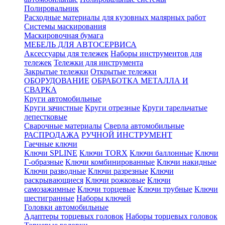
Полировальник
Расходные материалы для кузовных малярных работ
Системы маскирования
Маскировочная бумага
МЕБЕЛЬ ДЛЯ АВТОСЕРВИСА
Аксессуары для тележек
Наборы инструментов для
тележек
Тележки для инструмента
Закрытые тележки
Открытые тележки
ОБОРУДОВАНИЕ
ОБРАБОТКА МЕТАЛЛА И
СВАРКА
Круги автомобильные
Круги зачистные
Круги отрезные
Круги тарельчатые
лепестковые
Сварочные материалы
Сверла автомобильные
РАСПРОДАЖА
РУЧНОЙ ИНСТРУМЕНТ
Гаечные ключи
Ключи SPLINE
Ключи TORX
Ключи баллонные
Ключи
Г-образные
Ключи комбинированные
Ключи накидные
Ключи разводные
Ключи разрезные
Ключи
раскрывающиеся
Ключи рожковые
Ключи
самозажимные
Ключи торцевые
Ключи трубные
Ключи
шестигранные
Наборы ключей
Головки автомобильные
Адаптеры торцевых головок
Наборы торцевых головок