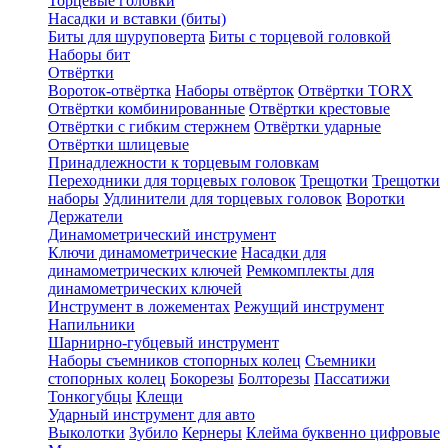
Торцевые головки
Насадки и вставки (биты)
Биты для шуруповерта
Биты с торцевой головкой
Наборы бит
Отвёртки
Вороток-отвёртка
Наборы отвёрток
Отвёртки TORX
Отвёртки комбинированные
Отвёртки крестовые
Отвёртки с гибким стержнем
Отвёртки ударные
Отвёртки шлицевые
Принадлежности к торцевым головкам
Переходники для торцевых головок
Трещотки
Трещотки
наборы
Удлинители для торцевых головок
Воротки
Держатели
Динамометрический инструмент
Ключи динамометрические
Насадки для
динамометрических ключей
Ремкомплекты для
динамометрических ключей
Инструмент в ложементах
Режущий инструмент
Напильники
Шарнирно-губцевый инструмент
Наборы съемников стопорных колец
Съемники
стопорных колец
Бокорезы
Болторезы
Пассатижи
Тонкогубцы
Клещи
Ударный инструмент для авто
Выколотки
Зубило
Кернеры
Клейма буквенно цифровые