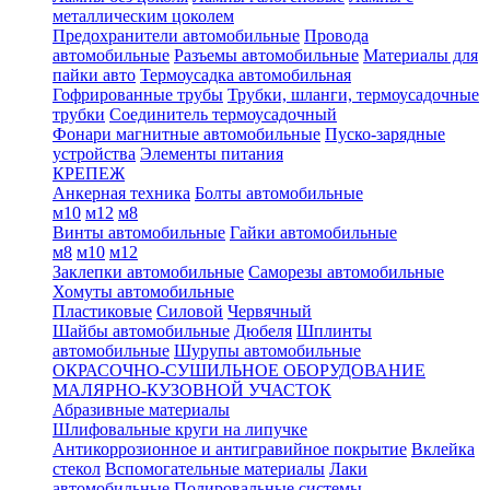
металлическим цоколем
Предохранители автомобильные
Провода
автомобильные
Разъемы автомобильные
Материалы для
пайки авто
Термоусадка автомобильная
Гофрированные трубы
Трубки, шланги, термоусадочные
трубки
Соединитель термоусадочный
Фонари магнитные автомобильные
Пуско-зарядные
устройства
Элементы питания
КРЕПЕЖ
Анкерная техника
Болты автомобильные
м10
м12
м8
Винты автомобильные
Гайки автомобильные
м8
м10
м12
Заклепки автомобильные
Саморезы автомобильные
Хомуты автомобильные
Пластиковые
Силовой
Червячный
Шайбы автомобильные
Дюбеля
Шплинты
автомобильные
Шурупы автомобильные
ОКРАСОЧНО-СУШИЛЬНОЕ ОБОРУДОВАНИЕ
МАЛЯРНО-КУЗОВНОЙ УЧАСТОК
Абразивные материалы
Шлифовальные круги на липучке
Антикоррозионное и антигравийное покрытие
Вклейка
стекол
Вспомогательные материалы
Лаки
автомобильные
Полировальные системы