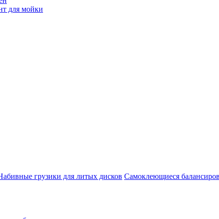
ен
нт для мойки
Набивные грузики для литых дисков
Самоклеющиеся балансиров