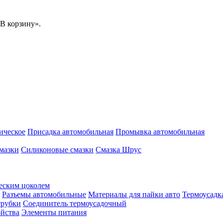
В корзину».
ическое
Присадка автомобильная
Промывка автомобильная
мазки
Силиконовые смазки
Смазка Шрус
еским цоколем
Разъемы автомобильные
Материалы для пайки авто
Термоусадк
трубки
Соединитель термоусадочный
ойства
Элементы питания