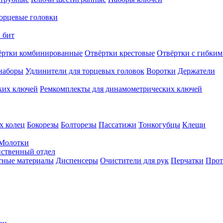
орцевые головки
 бит
ёртки комбинированные
Отвёртки крестовые
Отвёртки с гибким
наборы
Удлинители для торцевых головок
Воротки
Держатели
ких ключей
Ремкомплекты для динамометрических ключей
х колец
Бокорезы
Болторезы
Пассатижи
Тонкогубцы
Клещи
Молотки
твенный отдел
тные материалы
Диспенсеры
Очистители для рук
Перчатки
Прот