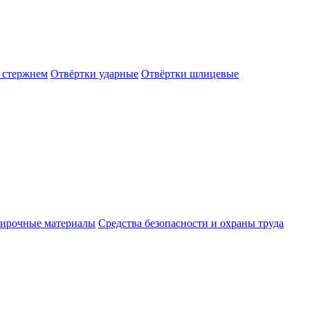
 стержнем
Отвёртки ударные
Отвёртки шлицевые
ирочные материалы
Средства безопасности и охраны труда