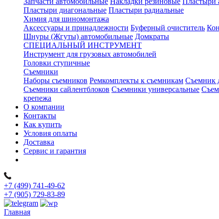
Запчасти автомобильные
Накладки резиновые
Пластыри 
Пластыри диагональные
Пластыри радиальные
Химия для шиномонтажа
Аксессуары и принадлежности
Буферный очиститель
Кон
Шнуры (Жгуты) автомобильные
Домкраты
СПЕЦИАЛЬНЫЙ ИНСТРУМЕНТ
Инструмент для грузовых автомобилей
Головки ступичные
Съемники
Наборы съемников
Ремкомплекты к съемникам
Съемник 
Съемники сайлентблоков
Съемники универсальные
Съем
крепежа
О компании
Контакты
Как купить
Условия оплаты
Доставка
Сервис и гарантия
+7 (499) 741-49-62
+7 (905) 729-83-89
Главная