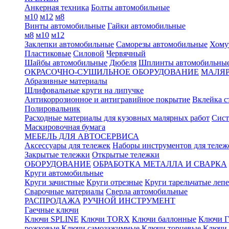
Анкерная техника
Болты автомобильные
м10
м12
м8
Винты автомобильные
Гайки автомобильные
м8
м10
м12
Заклепки автомобильные
Саморезы автомобильные
Хому
Пластиковые
Силовой
Червячный
Шайбы автомобильные
Дюбеля
Шплинты автомобильны
ОКРАСОЧНО-СУШИЛЬНОЕ ОБОРУДОВАНИЕ
МАЛЯР
Абразивные материалы
Шлифовальные круги на липучке
Антикоррозионное и антигравийное покрытие
Вклейка с
Полировальник
Расходные материалы для кузовных малярных работ
Сист
Маскировочная бумага
МЕБЕЛЬ ДЛЯ АВТОСЕРВИСА
Аксессуары для тележек
Наборы инструментов для тележ
Закрытые тележки
Открытые тележки
ОБОРУДОВАНИЕ
ОБРАБОТКА МЕТАЛЛА И СВАРКА
Круги автомобильные
Круги зачистные
Круги отрезные
Круги тарельчатые леп
Сварочные материалы
Сверла автомобильные
РАСПРОДАЖА
РУЧНОЙ ИНСТРУМЕНТ
Гаечные ключи
Ключи SPLINE
Ключи TORX
Ключи баллонные
Ключи Г
рожковые
Ключи самозажимные
Ключи торцевые
Ключи 