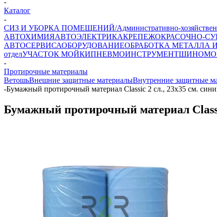
-
Каталог
-
СИЗ И УБОРКА ПОМЕЩЕНИЙ/Административно-хозяйствен
АВТОХИМИЯ
АВТОЭЛЕКТРИКА
КРЕПЕЖ
ОКРАСОЧНО-СУ
АВТОСЕРВИСА
ОБОРУДОВАНИЕ
ОБРАБОТКА МЕТАЛЛА 
отдел
УЧАСТОК МОЙКИ
ПНЕВМОИНСТРУМЕНТ
ШИНОМО
-
Протирочные материалы
Ветошь
Внешние защитные материалы
Внутренние защитные м
-
Бумажный протирочный материал Classic 2 сл., 23х35 см. синий,
Бумажный протирочный материал Classic 2