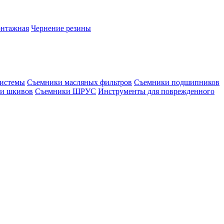
онтажная
Чернение резины
системы
Съемники масляных фильтров
Съемники подшипников
и шкивов
Съемники ШРУС
Инструменты для поврежденного