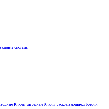
вальные системы
зводные
Ключи разрезные
Ключи раскрывающиеся
Ключи