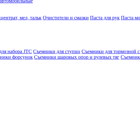
автомобильные
центрат, мел, тальк
Очистители и смазки
Паста для рук
Паста м
для набора JTC
Съемники для ступиц
Съемники для тормозной 
ники форсунок
Съемники шаровых опор и рулевых тяг
Съемник