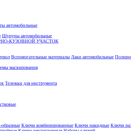
ты автомобильные
е
Шурупы автомобильные
НО-КУЗОВНОЙ УЧАСТОК
текол
Вспомогательные материалы
Лаки автомобильные
Полиро
емы маскирования
ек
Тележки для инструмента
естковые
-образные
Ключи комбинированные
Ключи накидные
Ключи ра
трубные
Ключи шестигранные
Наборы ключей