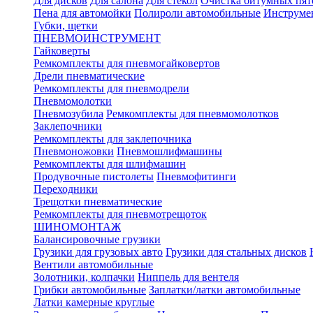
Для дисков
Для салона
Для стекол
Очистка битумных пят
Пена для автомойки
Полироли автомобильные
Инструме
Губки, щетки
ПНЕВМОИНСТРУМЕНТ
Гайковерты
Ремкомплекты для пневмогайковертов
Дрели пневматические
Ремкомплекты для пневмодрели
Пневмомолотки
Пневмозубила
Ремкомплекты для пневмомолотков
Заклепочники
Ремкомплекты для заклепочника
Пневмоножовки
Пневмошлифмашины
Ремкомплекты для шлифмашин
Продувочные пистолеты
Пневмофитинги
Переходники
Трещотки пневматические
Ремкомплекты для пневмотрещоток
ШИНОМОНТАЖ
Балансировочные грузики
Грузики для грузовых авто
Грузики для стальных дисков
Вентили автомобильные
Золотники, колпачки
Ниппель для вентеля
Грибки автомобильные
Заплатки/латки автомобильные
Латки камерные круглые