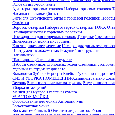
Головки автомобильные
Адаптеры торцевых головок
Наборы торцевых головок
Т
Насадки и вставки (биты)
Биты для шуруповерта
Биты с торцевой головкой
Наборы
Отвёртки
Вороток-отвёртка
Наборы отвёрток
Отвёртки TORX
Отв
Принадлежности к торцевым головкам
Переходники для торцевых головок
Трещотки
Трещотки 
Динамометрический инструмент
Ключи динамометрические
Насадки для динамометричес
Инструмент в ложементах
Режущий инструмент
Напильники
Шарнирно-губцевый инструмент
Наборы съемников стопорных колец
Съемники стопорны
Ударный инструмент для авто
Выколотки
Зубило
Кернеры
Клейма буквенно цифровые
СИЗ И УБОРКА ПОМЕЩЕНИЙ/Административно-хозяйс
Ветошь
Внешние защитные материалы
Внутренние защи
Уборка помещений
Мешки для мусора
Туалетная бумага
УЧАСТОК МОЙКИ
Оборудование для мойки
Автошампуни
Бесконтактная мойка
Воск автомобильный
Очистители для автомобиля