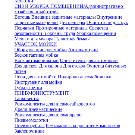
Молотки
СИЗ И УБОРКА ПОМЕЩЕНИЙ/Административно-
хозяйственный отдел
Ветошь
Внешние защитные материалы
Внутренние
защитные материалы
Диспенсеры
Очистители для рук
Перчатки
Протирочные материалы
Средства
безопасности и охраны труда
Уборка помещений
Мешки для мусора
Туалетная бумага
УЧАСТОК МОЙКИ
Оборудование для мойки
Автошампуни
Бесконтактная мойка
Воск автомобильный
Очистители для автомобиля
Для дисков
Для салона
Для стекол
Очистка битумных
пятен
Пена для автомойки
Полироли автомобильные
Инструмент для мойки
Губки, щетки
ПНЕВМОИНСТРУМЕНТ
Гайковерты
Ремкомплекты для пневмогайковертов
Дрели пневматические
Ремкомплекты для пневмодрели
Пневмомолотки
Пневмозубила
Ремкомплекты для пневмомолотков
Заклепочники