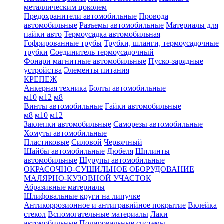
металлическим цоколем
Предохранители автомобильные
Провода
автомобильные
Разъемы автомобильные
Материалы для
пайки авто
Термоусадка автомобильная
Гофрированные трубы
Трубки, шланги, термоусадочные
трубки
Соединитель термоусадочный
Фонари магнитные автомобильные
Пуско-зарядные
устройства
Элементы питания
КРЕПЕЖ
Анкерная техника
Болты автомобильные
м10
м12
м8
Винты автомобильные
Гайки автомобильные
м8
м10
м12
Заклепки автомобильные
Саморезы автомобильные
Хомуты автомобильные
Пластиковые
Силовой
Червячный
Шайбы автомобильные
Дюбеля
Шплинты
автомобильные
Шурупы автомобильные
ОКРАСОЧНО-СУШИЛЬНОЕ ОБОРУДОВАНИЕ
МАЛЯРНО-КУЗОВНОЙ УЧАСТОК
Абразивные материалы
Шлифовальные круги на липучке
Антикоррозионное и антигравийное покрытие
Вклейка
стекол
Вспомогательные материалы
Лаки
автомобильные
Полировальные системы