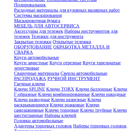
Полировальник
Расходные материалы для кузовных малярных работ
Системы маскирования
Маскировочная бумага
МЕБЕЛЬ ДЛЯ АВТОСЕРВИСА
Аксессуары для тележек
Наборы инструментов для
тележек
Тележки для инструмента
Закрытые тележки
Открытые тележки
ОБОРУДОВАНИЕ
ОБРАБОТКА МЕТАЛЛА И
СВАРКА
Круги автомобильные
Круги зачистные
Круги отрезные
Круги тарельчатые
лепестковые
Сварочные материалы
Сверла автомобильные
РАСПРОДАЖА
РУЧНОЙ ИНСТРУМЕНТ
Гаечные ключи
Ключи SPLINE
Ключи TORX
Ключи баллонные
Ключи
Г-образные
Ключи комбинированные
Ключи накидные
Ключи разводные
Ключи разрезные
Ключи
раскрывающиеся
Ключи рожковые
Ключи
самозажимные
Ключи торцевые
Ключи трубные
Ключи
шестигранные
Наборы ключей
Головки автомобильные
Адаптеры торцевых головок
Наборы торцевых головок