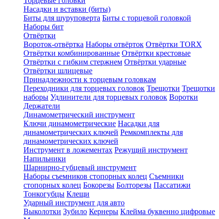
Торцевые головки
Насадки и вставки (биты)
Биты для шуруповерта
Биты с торцевой головкой
Наборы бит
Отвёртки
Вороток-отвёртка
Наборы отвёрток
Отвёртки TORX
Отвёртки комбинированные
Отвёртки крестовые
Отвёртки с гибким стержнем
Отвёртки ударные
Отвёртки шлицевые
Принадлежности к торцевым головкам
Переходники для торцевых головок
Трещотки
Трещотки
наборы
Удлинители для торцевых головок
Воротки
Держатели
Динамометрический инструмент
Ключи динамометрические
Насадки для
динамометрических ключей
Ремкомплекты для
динамометрических ключей
Инструмент в ложементах
Режущий инструмент
Напильники
Шарнирно-губцевый инструмент
Наборы съемников стопорных колец
Съемники
стопорных колец
Бокорезы
Болторезы
Пассатижи
Тонкогубцы
Клещи
Ударный инструмент для авто
Выколотки
Зубило
Кернеры
Клейма буквенно цифровые