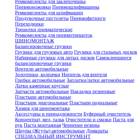
Ремкомплекты для заклепочника
Пневмоножовки
Пневмошлифмашины
Ремкомплекты для шлифмашин
Продувочные пистолеты
Пневмофитинги
Переходники
Трещотки пневматические
Ремкомплекты для пневмотрещоток
ШИНОМОНТАЖ
Балансировочные грузики
Грузики для грузовых авто
Грузики для стальных дисков
Набивные грузики для литых дисков
Самоклеющиеся
балансировочные грузики
Вентили автомобильные
Золотники, колпачки
Ниппель для вентеля
Грибки автомобильные
Заплатки/латки автомобильные
Латки камерные круглые
Запчасти автомобильные
Накладки резиновые
Пластыри автомобильные
Пластыри диагональные
Пластыри радиальные
Химия для шиномонтажа
Аксессуары и принадлежности
Буферный очиститель
Концентрат, мел, тальк
Очистители и смазки
Паста для
рук
Паста монтажная
Чернение резины
Шнуры (Жгуты) автомобильные
Домкраты
СПЕЦИАЛЬНЫЙ ИНСТРУМЕНТ