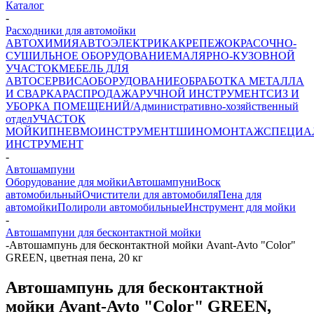
Каталог
-
Расходники для автомойки
АВТОХИМИЯ
АВТОЭЛЕКТРИКА
КРЕПЕЖ
ОКРАСОЧНО-
СУШИЛЬНОЕ ОБОРУДОВАНИЕ
МАЛЯРНО-КУЗОВНОЙ
УЧАСТОК
МЕБЕЛЬ ДЛЯ
АВТОСЕРВИСА
ОБОРУДОВАНИЕ
ОБРАБОТКА МЕТАЛЛА
И СВАРКА
РАСПРОДАЖА
РУЧНОЙ ИНСТРУМЕНТ
СИЗ И
УБОРКА ПОМЕЩЕНИЙ/Административно-хозяйственный
отдел
УЧАСТОК
МОЙКИ
ПНЕВМОИНСТРУМЕНТ
ШИНОМОНТАЖ
СПЕЦИА
ИНСТРУМЕНТ
-
Автошампуни
Оборудование для мойки
Автошампуни
Воск
автомобильный
Очистители для автомобиля
Пена для
автомойки
Полироли автомобильные
Инструмент для мойки
-
Автошампуни для бесконтактной мойки
-
Автошампунь для бесконтактной мойки Avant-Avto "Color"
GREEN, цветная пена, 20 кг
Автошампунь для бесконтактной
мойки Avant-Avto "Color" GREEN,