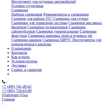
Инструмент для грузовых автомобилей
Головки ступичные
Съемники
Наборы съемников
Ремкомплекты к съемникам
Съемник для набора JTC
Съемники для ступиц
Съемники для тормозной системы
Съемники масляных
фильтров
Съемники подшипников
Съемники
сайлентблоков
Съемники универсальные
Съемники
форсунок
Съемники шаровых опор и рулевых тяг
Съемники шкивов
Съемники ШРУС
Инструменты для
поврежденного крепежа
О компании
Контакты
Как купить
Условия оплаты
Доставка
Сервис и гарантия
+7 (499) 741-49-62
+7 (905) 729-83-89
Главная
-