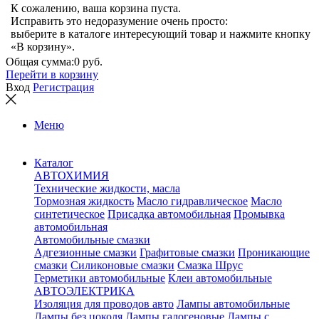
К сожалению, ваша корзина пуста.
Исправить это недоразумение очень просто:
выберите в каталоге интересующий товар и нажмите кнопку
«В корзину».
Общая сумма:
0 руб.
Перейти в корзину
Вход
Регистрация
Меню
Каталог
АВТОХИМИЯ
Технические жидкости, масла
Тормозная жидкость
Масло гидравлическое
Масло
синтетическое
Присадка автомобильная
Промывка
автомобильная
Автомобильные смазки
Адгезионные смазки
Графитовые смазки
Проникающие
смазки
Силиконовые смазки
Смазка Шрус
Герметики автомобильные
Клеи автомобильные
АВТОЭЛЕКТРИКА
Изоляция для проводов авто
Лампы автомобильные
Лампы без цоколя
Лампы галогеновые
Лампы с