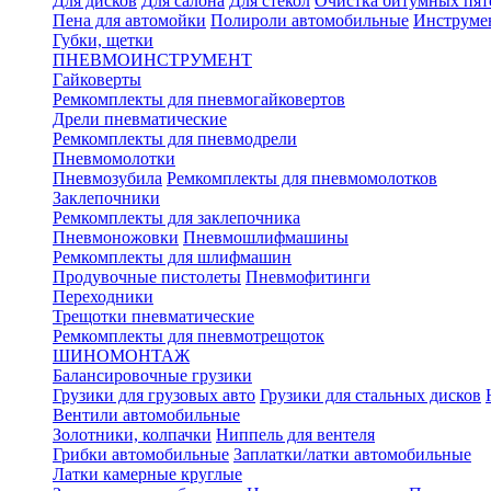
Для дисков
Для салона
Для стекол
Очистка битумных пят
Пена для автомойки
Полироли автомобильные
Инструме
Губки, щетки
ПНЕВМОИНСТРУМЕНТ
Гайковерты
Ремкомплекты для пневмогайковертов
Дрели пневматические
Ремкомплекты для пневмодрели
Пневмомолотки
Пневмозубила
Ремкомплекты для пневмомолотков
Заклепочники
Ремкомплекты для заклепочника
Пневмоножовки
Пневмошлифмашины
Ремкомплекты для шлифмашин
Продувочные пистолеты
Пневмофитинги
Переходники
Трещотки пневматические
Ремкомплекты для пневмотрещоток
ШИНОМОНТАЖ
Балансировочные грузики
Грузики для грузовых авто
Грузики для стальных дисков
Вентили автомобильные
Золотники, колпачки
Ниппель для вентеля
Грибки автомобильные
Заплатки/латки автомобильные
Латки камерные круглые