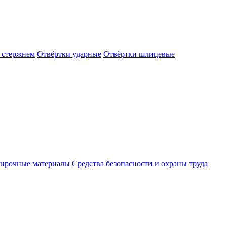
 стержнем
Отвёртки ударные
Отвёртки шлицевые
ирочные материалы
Средства безопасности и охраны труда