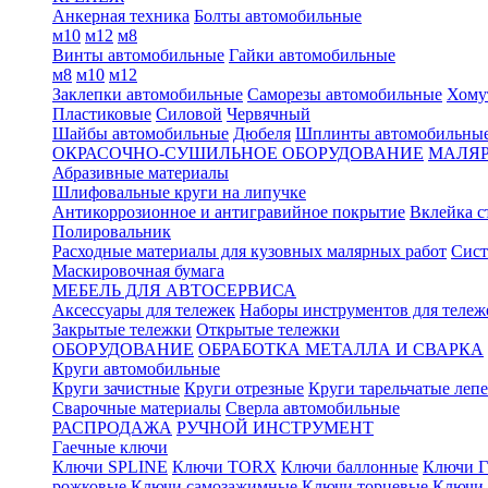
Анкерная техника
Болты автомобильные
м10
м12
м8
Винты автомобильные
Гайки автомобильные
м8
м10
м12
Заклепки автомобильные
Саморезы автомобильные
Хому
Пластиковые
Силовой
Червячный
Шайбы автомобильные
Дюбеля
Шплинты автомобильны
ОКРАСОЧНО-СУШИЛЬНОЕ ОБОРУДОВАНИЕ
МАЛЯР
Абразивные материалы
Шлифовальные круги на липучке
Антикоррозионное и антигравийное покрытие
Вклейка с
Полировальник
Расходные материалы для кузовных малярных работ
Сист
Маскировочная бумага
МЕБЕЛЬ ДЛЯ АВТОСЕРВИСА
Аксессуары для тележек
Наборы инструментов для тележ
Закрытые тележки
Открытые тележки
ОБОРУДОВАНИЕ
ОБРАБОТКА МЕТАЛЛА И СВАРКА
Круги автомобильные
Круги зачистные
Круги отрезные
Круги тарельчатые леп
Сварочные материалы
Сверла автомобильные
РАСПРОДАЖА
РУЧНОЙ ИНСТРУМЕНТ
Гаечные ключи
Ключи SPLINE
Ключи TORX
Ключи баллонные
Ключи Г
рожковые
Ключи самозажимные
Ключи торцевые
Ключи 