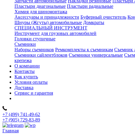
Запчасти автомобильные
Накладки резиновые
Пластыри 
Пластыри диагональные
Пластыри радиальные
Химия для шиномонтажа
Аксессуары и принадлежности
Буферный очиститель
Кон
Шнуры (Жгуты) автомобильные
Домкраты
СПЕЦИАЛЬНЫЙ ИНСТРУМЕНТ
Инструмент для грузовых автомобилей
Головки ступичные
Съемники
Наборы съемников
Ремкомплекты к съемникам
Съемник 
Съемники сайлентблоков
Съемники универсальные
Съем
крепежа
О компании
Контакты
Как купить
Условия оплаты
Доставка
Сервис и гарантия
+7 (499) 741-49-62
+7 (905) 729-83-89
Главная