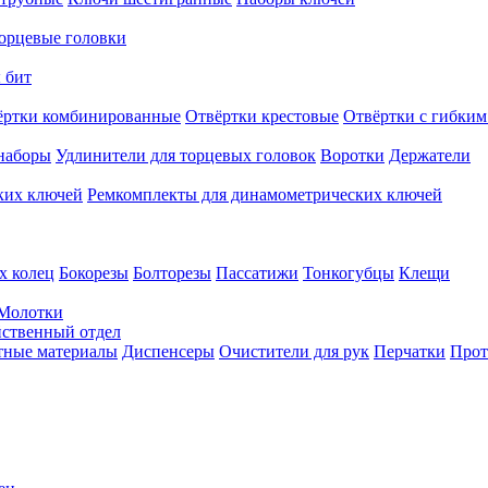
орцевые головки
 бит
ёртки комбинированные
Отвёртки крестовые
Отвёртки с гибким
наборы
Удлинители для торцевых головок
Воротки
Держатели
ких ключей
Ремкомплекты для динамометрических ключей
х колец
Бокорезы
Болторезы
Пассатижи
Тонкогубцы
Клещи
Молотки
твенный отдел
тные материалы
Диспенсеры
Очистители для рук
Перчатки
Прот