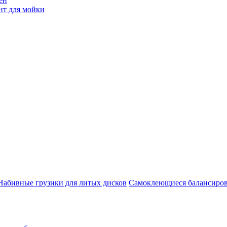
ен
нт для мойки
Набивные грузики для литых дисков
Самоклеющиеся балансиров