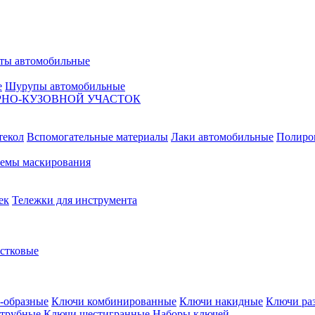
ты автомобильные
е
Шурупы автомобильные
НО-КУЗОВНОЙ УЧАСТОК
текол
Вспомогательные материалы
Лаки автомобильные
Полиро
емы маскирования
ек
Тележки для инструмента
естковые
-образные
Ключи комбинированные
Ключи накидные
Ключи ра
трубные
Ключи шестигранные
Наборы ключей