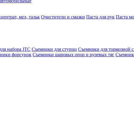
автомобильные
центрат, мел, тальк
Очистители и смазки
Паста для рук
Паста м
для набора JTC
Съемники для ступиц
Съемники для тормозной 
ники форсунок
Съемники шаровых опор и рулевых тяг
Съемник