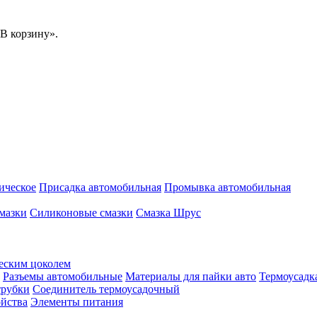
В корзину».
ическое
Присадка автомобильная
Промывка автомобильная
мазки
Силиконовые смазки
Смазка Шрус
еским цоколем
Разъемы автомобильные
Материалы для пайки авто
Термоусадк
трубки
Соединитель термоусадочный
ойства
Элементы питания