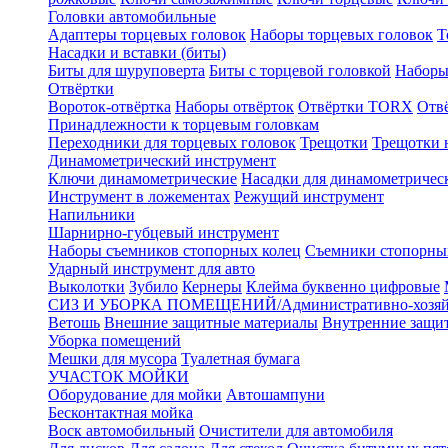
Головки автомобильные
Адаптеры торцевых головок
Наборы торцевых головок
Т
Насадки и вставки (биты)
Биты для шуруповерта
Биты с торцевой головкой
Наборы
Отвёртки
Вороток-отвёртка
Наборы отвёрток
Отвёртки TORX
Отв
Принадлежности к торцевым головкам
Переходники для торцевых головок
Трещотки
Трещотки 
Динамометрический инструмент
Ключи динамометрические
Насадки для динамометричес
Инструмент в ложементах
Режущий инструмент
Напильники
Шарнирно-губцевый инструмент
Наборы съемников стопорных колец
Съемники стопорны
Ударный инструмент для авто
Выколотки
Зубило
Кернеры
Клейма буквенно цифровые
СИЗ И УБОРКА ПОМЕЩЕНИЙ/Административно-хозяйс
Ветошь
Внешние защитные материалы
Внутренние защи
Уборка помещений
Мешки для мусора
Туалетная бумага
УЧАСТОК МОЙКИ
Оборудование для мойки
Автошампуни
Бесконтактная мойка
Воск автомобильный
Очистители для автомобиля