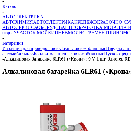
-
Каталог
-
АВТОЭЛЕКТРИКА
АВТОХИМИЯ
АВТОЭЛЕКТРИКА
КРЕПЕЖ
ОКРАСОЧНО-СУ
АВТОСЕРВИСА
ОБОРУДОВАНИЕ
ОБРАБОТКА МЕТАЛЛА 
отдел
УЧАСТОК МОЙКИ
ПНЕВМОИНСТРУМЕНТ
ШИНОМО
-
Батарейки
Изоляция для проводов авто
Лампы автомобильные
Предохрани
автомобильная
Фонари магнитные автомобильные
Пуско-зарядн
-
Алкалиновая батарейка 6LR61 («Крона») 9 V 1 шт. блистер 
Алкалиновая батарейка 6LR61 («Крона»