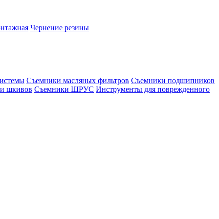
онтажная
Чернение резины
системы
Съемники масляных фильтров
Съемники подшипников
и шкивов
Съемники ШРУС
Инструменты для поврежденного