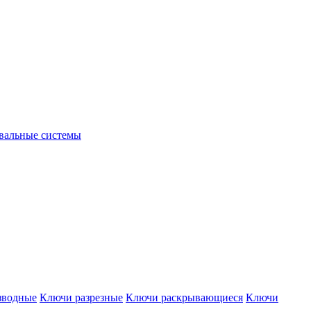
вальные системы
зводные
Ключи разрезные
Ключи раскрывающиеся
Ключи