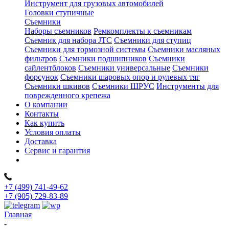
Инструмент для грузовых автомобилей
Головки ступичные
Съемники
Наборы съемников
Ремкомплекты к съемникам
Съемник для набора JTC
Съемники для ступиц
Съемники для тормозной системы
Съемники масляных
фильтров
Съемники подшипников
Съемники
сайлентблоков
Съемники универсальные
Съемники
форсунок
Съемники шаровых опор и рулевых тяг
Съемники шкивов
Съемники ШРУС
Инструменты для
поврежденного крепежа
О компании
Контакты
Как купить
Условия оплаты
Доставка
Сервис и гарантия
+7 (499) 741-49-62
+7 (905) 729-83-89
Главная
-