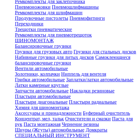
Ремкомплекты для заклепочника
Пневмоножовки
Пневмошлифмашины
Ремкомплекты для шлифмашин
Продувочные пистолеты
Пневмофитинги
Переходники
Трещотки пневматические
Ремкомплекты для пневмотрещоток
ШИНОМОНТАЖ
Балансировочные грузики
Грузики для грузовых авто
Грузики для стальных дисков
Набивные грузики для литых дисков
Самоклеющиеся
балансировочные грузики
Вентили автомобильные
Золотники, колпачки
Ниппель для вентеля
Грибки автомобильные
Заплатки/латки автомобильные
Латки камерные круглые
Запчасти автомобильные
Накладки резиновые
Пластыри автомобильные
Пластыри диагональные
Пластыри радиальные
Химия для шиномонтажа
Аксессуары и принадлежности
Буферный очиститель
Концентрат, мел, тальк
Очистители и смазки
Паста для
рук
Паста монтажная
Чернение резины
Шнуры (Жгуты) автомобильные
Домкраты
СПЕЦИАЛЬНЫЙ ИНСТРУМЕНТ