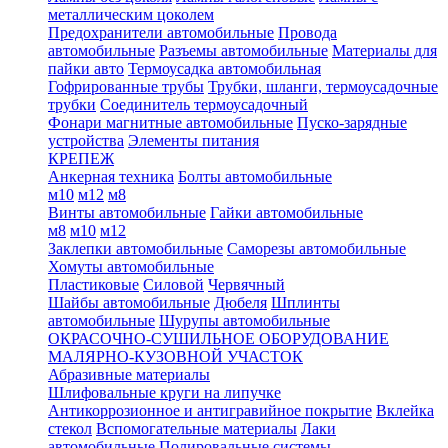
металлическим цоколем
Предохранители автомобильные
Провода
автомобильные
Разъемы автомобильные
Материалы для
пайки авто
Термоусадка автомобильная
Гофрированные трубы
Трубки, шланги, термоусадочные
трубки
Соединитель термоусадочный
Фонари магнитные автомобильные
Пуско-зарядные
устройства
Элементы питания
КРЕПЕЖ
Анкерная техника
Болты автомобильные
м10
м12
м8
Винты автомобильные
Гайки автомобильные
м8
м10
м12
Заклепки автомобильные
Саморезы автомобильные
Хомуты автомобильные
Пластиковые
Силовой
Червячный
Шайбы автомобильные
Дюбеля
Шплинты
автомобильные
Шурупы автомобильные
ОКРАСОЧНО-СУШИЛЬНОЕ ОБОРУДОВАНИЕ
МАЛЯРНО-КУЗОВНОЙ УЧАСТОК
Абразивные материалы
Шлифовальные круги на липучке
Антикоррозионное и антигравийное покрытие
Вклейка
стекол
Вспомогательные материалы
Лаки
автомобильные
Полировальные системы