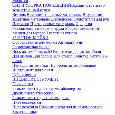
Молотки
СИЗ И УБОРКА ПОМЕЩЕНИЙ/Административно-
хозяйственный отдел
Ветошь
Внешние защитные материалы
Внутренние
защитные материалы
Диспенсеры
Очистители для рук
Перчатки
Протирочные материалы
Средства
безопасности и охраны труда
Уборка помещений
Мешки для мусора
Туалетная бумага
УЧАСТОК МОЙКИ
Оборудование для мойки
Автошампуни
Бесконтактная мойка
Воск автомобильный
Очистители для автомобиля
Для дисков
Для салона
Для стекол
Очистка битумных
пятен
Пена для автомойки
Полироли автомобильные
Инструмент для мойки
Губки, щетки
ПНЕВМОИНСТРУМЕНТ
Гайковерты
Ремкомплекты для пневмогайковертов
Дрели пневматические
Ремкомплекты для пневмодрели
Пневмомолотки
Пневмозубила
Ремкомплекты для пневмомолотков
Заклепочники