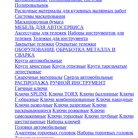
Полировальник
Расходные материалы для кузовных малярных работ
Системы маскирования
Маскировочная бумага
МЕБЕЛЬ ДЛЯ АВТОСЕРВИСА
Аксессуары для тележек
Наборы инструментов для
тележек
Тележки для инструмента
Закрытые тележки
Открытые тележки
ОБОРУДОВАНИЕ
ОБРАБОТКА МЕТАЛЛА И
СВАРКА
Круги автомобильные
Круги зачистные
Круги отрезные
Круги тарельчатые
лепестковые
Сварочные материалы
Сверла автомобильные
РАСПРОДАЖА
РУЧНОЙ ИНСТРУМЕНТ
Гаечные ключи
Ключи SPLINE
Ключи TORX
Ключи баллонные
Ключи
Г-образные
Ключи комбинированные
Ключи накидные
Ключи разводные
Ключи разрезные
Ключи
раскрывающиеся
Ключи рожковые
Ключи
самозажимные
Ключи торцевые
Ключи трубные
Ключи
шестигранные
Наборы ключей
Головки автомобильные
Адаптеры торцевых головок
Наборы торцевых головок