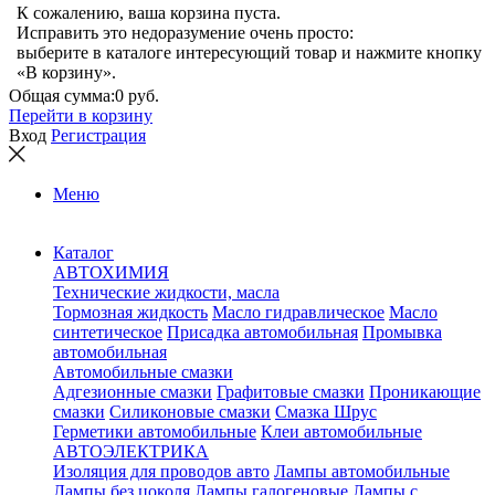
К сожалению, ваша корзина пуста.
Исправить это недоразумение очень просто:
выберите в каталоге интересующий товар и нажмите кнопку
«В корзину».
Общая сумма:
0 руб.
Перейти в корзину
Вход
Регистрация
Меню
Каталог
АВТОХИМИЯ
Технические жидкости, масла
Тормозная жидкость
Масло гидравлическое
Масло
синтетическое
Присадка автомобильная
Промывка
автомобильная
Автомобильные смазки
Адгезионные смазки
Графитовые смазки
Проникающие
смазки
Силиконовые смазки
Смазка Шрус
Герметики автомобильные
Клеи автомобильные
АВТОЭЛЕКТРИКА
Изоляция для проводов авто
Лампы автомобильные
Лампы без цоколя
Лампы галогеновые
Лампы с