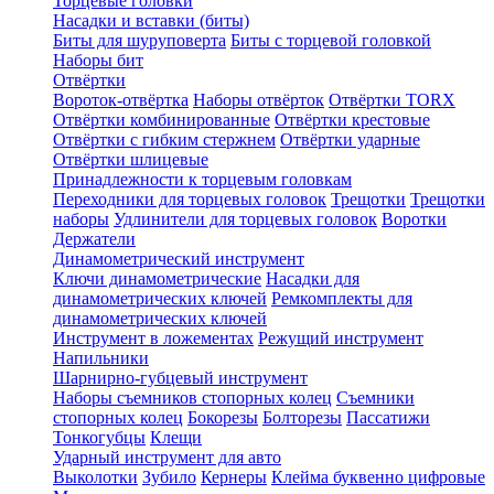
Торцевые головки
Насадки и вставки (биты)
Биты для шуруповерта
Биты с торцевой головкой
Наборы бит
Отвёртки
Вороток-отвёртка
Наборы отвёрток
Отвёртки TORX
Отвёртки комбинированные
Отвёртки крестовые
Отвёртки с гибким стержнем
Отвёртки ударные
Отвёртки шлицевые
Принадлежности к торцевым головкам
Переходники для торцевых головок
Трещотки
Трещотки
наборы
Удлинители для торцевых головок
Воротки
Держатели
Динамометрический инструмент
Ключи динамометрические
Насадки для
динамометрических ключей
Ремкомплекты для
динамометрических ключей
Инструмент в ложементах
Режущий инструмент
Напильники
Шарнирно-губцевый инструмент
Наборы съемников стопорных колец
Съемники
стопорных колец
Бокорезы
Болторезы
Пассатижи
Тонкогубцы
Клещи
Ударный инструмент для авто
Выколотки
Зубило
Кернеры
Клейма буквенно цифровые