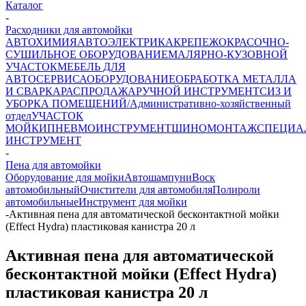
Каталог
-
Расходники для автомойки
АВТОХИМИЯ
АВТОЭЛЕКТРИКА
КРЕПЕЖ
ОКРАСОЧНО-
СУШИЛЬНОЕ ОБОРУДОВАНИЕ
МАЛЯРНО-КУЗОВНОЙ
УЧАСТОК
МЕБЕЛЬ ДЛЯ
АВТОСЕРВИСА
ОБОРУДОВАНИЕ
ОБРАБОТКА МЕТАЛЛА
И СВАРКА
РАСПРОДАЖА
РУЧНОЙ ИНСТРУМЕНТ
СИЗ И
УБОРКА ПОМЕЩЕНИЙ/Административно-хозяйственный
отдел
УЧАСТОК
МОЙКИ
ПНЕВМОИНСТРУМЕНТ
ШИНОМОНТАЖ
СПЕЦИА
ИНСТРУМЕНТ
-
Пена для автомойки
Оборудование для мойки
Автошампуни
Воск
автомобильный
Очистители для автомобиля
Полироли
автомобильные
Инструмент для мойки
-
Активная пена для автоматической бесконтактной мойки
(Effect Hydra) пластиковая канистра 20 л
Активная пена для автоматической
бесконтактной мойки (Effect Hydra)
пластиковая канистра 20 л